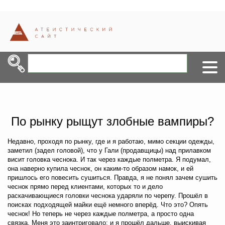
По рынку рыщут злобные вампиры?
Недавно, проходя по рынку, где и я работаю, мимо секции одежды,
заметил (задел головой), что у Гали (продавщицы) над прилавком
висит головка чеснока. И так через каждые полметра. Я подумал,
она наверно купила чеснок, он каким-то образом намок, и ей
пришлось его повесить сушиться. Правда, я не понял зачем сушить
чеснок прямо перед клиентами, которых то и дело
раскачивающиеся головки чеснока ударяли по черепу. Прошёл в
поисках подходящей майки ещё немного вперёд. Что это? Опять
чеснок! Но теперь не через каждые полметра, а просто одна
связка. Меня это заинтриговало; и я прошёл дальше, выискивая