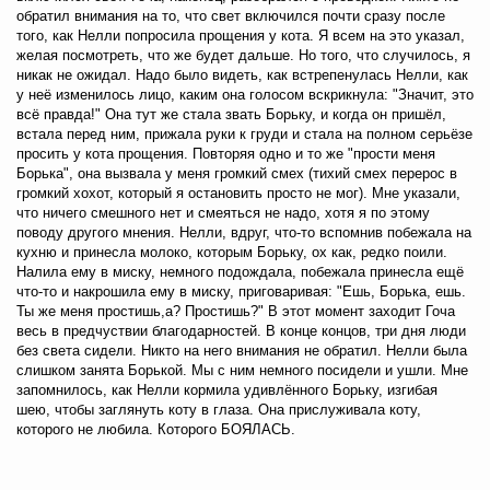
обратил внимания на то, что свет включился почти сразу после
того, как Нелли попросила прощения у кота. Я всем на это указал,
желая посмотреть, что же будет дальше. Но того, что случилось, я
никак не ожидал. Надо было видеть, как встрепенулась Нелли, как
у неё изменилось лицо, каким она голосом вскрикнула: "Значит, это
всё правда!" Она тут же стала звать Борьку, и когда он пришёл,
встала перед ним, прижала руки к груди и стала на полном серьёзе
просить у кота прощения. Повторяя одно и то же "прости меня
Борька", она вызвала у меня громкий смех (тихий смех перерос в
громкий хохот, который я остановить просто не мог). Мне указали,
что ничего смешного нет и смеяться не надо, хотя я по этому
поводу другого мнения. Нелли, вдруг, что-то вспомнив побежала на
кухню и принесла молоко, которым Борьку, ох как, редко поили.
Налила ему в миску, немного подождала, побежала принесла ещё
что-то и накрошила ему в миску, приговаривая: "Ешь, Борька, ешь.
Ты же меня простишь,а? Простишь?" В этот момент заходит Гоча
весь в предчуствии благодарностей. В конце концов, три дня люди
без света сидели. Никто на него внимания не обратил. Нелли была
слишком занята Борькой. Мы с ним немного посидели и ушли. Мне
запомнилось, как Нелли кормила удивлённого Борьку, изгибая
шею, чтобы заглянуть коту в глаза. Она прислуживала коту,
которого не любила. Которого БОЯЛАСЬ.