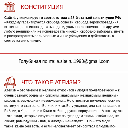
КОНСТИТУЦИЯ
Сайт функционирует в соответствии с 28-й статьей конституции РФ:
«Каждому гарантируется свобода совести, свобода вероисповедания,
включая право исповедовать индивидуально или совместно с другими
любую религию или не исповедовать никакой, свободно выбирать, иметь
и распространять религиозные и иные убеждения и действовать в
соответствии с ними».
Голубиная почта: a.site.ru.1998@gmail.com
ЧТО ТАКОЕ АТЕИЗМ?
Атеизм – это умение и желание относится к людям по-человечески – к
очень разным: родным и близким, знакомым и незнакомым, великим и
рядовым, верующим и неверующим… Но относится по-человечески не
потому, что «так велел Бог», или «так Богу угодно», или так написано в
Библии, в Коране или в Книге любого другого вероучения… А потому, что
– это люди, которые окружают нас, живут рядом с нами, любят нас, не
любят, равнодушны к нам, а иногда и ненавидят… Но – это люди…
такие, какие они есть. И если человек умеет относиться к людям по-