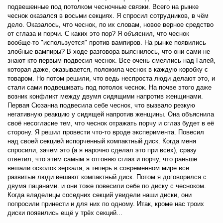
подвешенные под потолком чесночные связки. Всего на рынке
чеснок оказался в восьми секциях. Я спросил сотрудников, в чём
дело. Оказалось, что чеснок, по их словам, новое верное средство
от сглаза и порчи. С каких это пор? Я объяснил, что чеснок
вообще-то "используется" против вампиров. На рынке появились
злобные вампиры? В ходе разговора выяснилось, что они сами не
знают кто первым подвесил чеснок. Все очень смеялись над Галей,
которая даже, оказывается, положила чеснок в каждую коробку с
товаром. Но потом решили, что ведь неспроста люди делают это, и
стали сами подвешивать под потолок чеснок. На почве этого даже
возник конфликт между двумя сидящими напротив женщинами.
Первая Сюзанна подвесила себе чеснок, что вызвало резкую
негативную реакцию у сидящей напротив женщины. Она объяснила
своё несогласие тем, что чеснок отражать порчу и сглаз будет в её
сторону. Я решил провести что-то вроде эксперимента. Повесил
над своей секцией испорченный компактный диск. Когда меня
спросили, зачем это (а я нарочно сделал это при всех), сразу
ответил, что этим самым я отгоняю сглаз и порчу, что раньше
вешали осколок зеркала, а теперь в современном мире все
развитые люди вешают компактный диск. Потом я договорился с
двумя пацанами. и они тоже повесили себе по диску с чесноком.
Когда владелицы соседних секций увидели наши диски, они
попросили принести и для них по одному. Итак, кроме нас троих
диски появились ещё у трёх секций...