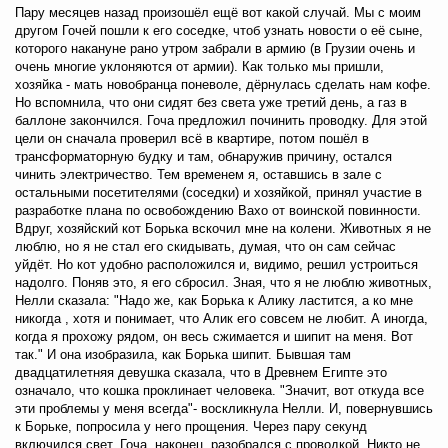
Пару месяцев назад произошёл ещё вот какой случай. Мы с моим
другом Гочей пошли к его соседке, чтоб узнать новости о её сыне,
которого накануне рано утром забрали в армию (в Грузии очень и
очень многие уклоняются от армии). Как только мы пришли,
хозяйка - мать новобранца поневоле, дёрнулась сделать нам кофе.
Но вспомнила, что они сидят без света уже третий день, а газ в
баллоне закончился. Гоча предложил починить проводку. Для этой
цели он сначала проверил всё в квартире, потом пошёл в
трансформаторную будку и там, обнаружив причину, остался
чинить электричество. Тем временем я, оставшись в зале с
остальными посетителями (соседки) и хозяйкой, принял участие в
разработке плана по освобождению Вахо от воинской повинности.
Вдруг, хозяйский кот Борька вскочил мне на колени. Животных я не
люблю, но я не стал его скидывать, думая, что он сам сейчас
уйдёт. Но кот удобно расположился и, видимо, решил устроиться
надолго. Поняв это, я его сбросил. Зная, что я не люблю животных,
Нелли сказала: "Надо же, как Борька к Алику ластится, а ко мне
никогда , хотя и понимает, что Алик его совсем не любит. А иногда,
когда я прохожу рядом, он весь сжимается и шипит на меня. Вот
так." И она изобразила, как Борька шипит. Бывшая там
двадцатилетняя девушка сказала, что в Древнем Египте это
означало, что кошка проклинает человека. "Значит, вот откуда все
эти проблемы у меня всегда"- воскликнула Нелли. И, повернувшись
к Борьке, попросила у него прощения. Через пару секунд
включился свет. Гоча, наконец, разобрался с проводкой. Никто не