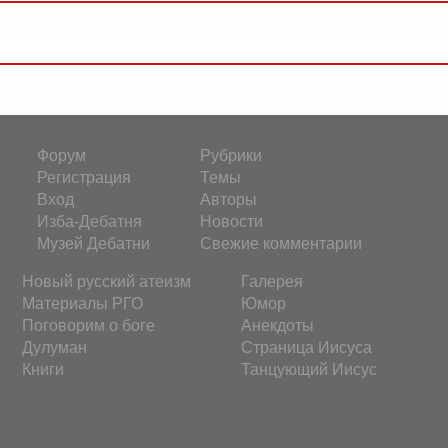
Форум
Рубрики
Регистрация
Темы
Вход
Авторы
Изба-Дебатня
Новости
Музей Дебатни
Свежие комментарии
Новый русский атеизм
Галерея
Материалы РГО
Юмор
Поговорим о боге
Анекдоты
Дулуман
Страница Иисуса
Книги
Танцующий Иисус