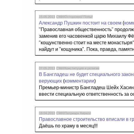
15.05.2013
СМИ/Осторожно! Попы!
Александр Пушкин постоит на своем
(
ком
"Православная общественность" продолжа
заменив его часовенкой царю Михаилу Фё
"кощунственно стоит на месте монастыря".
найдут и "кощуника". Пока, правда, памятни
07.05.2013
СМИ/Конституция и религии
В Бангладеш не будет специального закон
верующих
(
комментарии
)
Премьер-министр Бангладеш Шейх Хасина
ввести специальную ответственность за о
18.04.2013
СМИ/Патриарх Кирилл
Православное строительство вписали в г
Даёшь по храму в месяц!!!