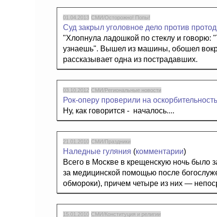
01.04.2013
СМИ/Осторожно! Попы!
Суд закрыл уголовное дело против прото
"Хлопнула ладошкой по стеклу и говорю: "
узнаешь". Вышел из машины, обошел вокру
рассказывает одна из пострадавших.
03.10.2012
СМИ/Региональные новости
Рок-оперу проверили на оскорбительност
Ну, как говорится - началось....
21.01.2010
СМИ/Праздники
Наледные гуляния
(
комментарии
)
Всего в Москве в крещенскую ночь было 
за медицинской помощью после богослуже
обмороки), причем четыре из них — непос
15.01.2010
СМИ/Конституция и религии