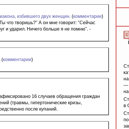
диакона, избившего двух женщин.
(
комментарии
)
Ты что творишь?" А он мне говорит: "Сейчас
г и ударил. Ничего больше я не помню". -
ь
(
комментарии
)
Ст
ка
на
— 
на
зафиксировано 16 случаев обращения граждан
Ст
ний (травмы, гипертонические кризы,
в 
редственно после купаний.
Ст
по
за