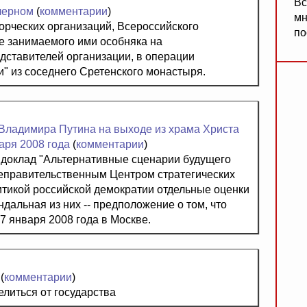
Вс
черном
(
комментарии
)
мн
орческих организаций, Всероссийского
по
те занимаемого ими особняка на
дставителей организации, в операции
" из соседнего Сретенского монастыря.
 Владимира Путина на выходе из храма Христа
аря 2008 года
(
комментарии
)
 доклад "Альтернативные сценарии будущего
еправительственным Центром стратегических
итикой российской демократии отдельные оценки
дальная из них -- предположение о том, что
7 января 2008 года в Москве.
(
комментарии
)
литься от государства