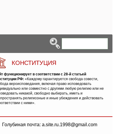
КОНСТИТУЦИЯ
йт функционирует в соответствии с 28-й статьей
нституции РФ:
«Каждому гарантируется свобода совести,
обода вероисповедания, включая право исповедовать
ивидуально или совместно с другими любую религию или не
оведовать никакой, свободно выбирать, иметь и
спространять религиозные и иные убеждения и действовать
оответствии с ними».
Голубиная почта: a.site.ru.1998@gmail.com