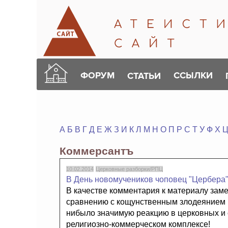
ФОРУМ
ССЫЛКИ
СТАТЬИ
А
Б
В
Г
Д
Е
Ж
З
И
К
Л
М
Н
О
П
Р
С
Т
У
Ф
Х
Коммерсантъ
10.02.2014
Церковные разборки/РПЦ
В День новомучеников чоповец "Цербера
В качестве комментария к материалу замет
сравнению с кощунственным злодеянием П
нибыло значимую реакцию в церковных и с
религиозно-коммерческом комплексе!