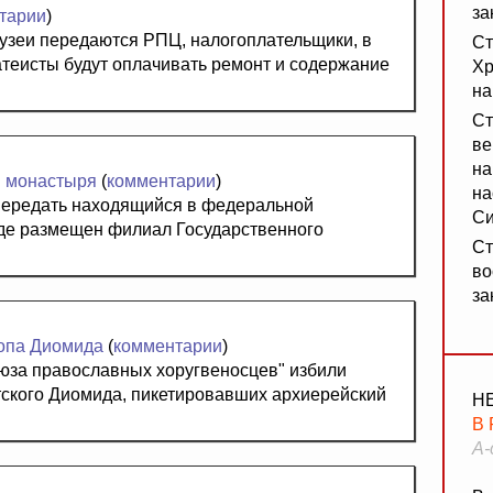
за
тарии
)
музеи передаются РПЦ, налогоплательщики, в
Ст
атеисты будут оплачивать ремонт и содержание
Хр
на
Ст
ве
на
я монастыря
(
комментарии
)
на
передать находящийся в федеральной
Си
где размещен филиал Государственного
Ст
во
за
копа Диомида
(
комментарии
)
юза православных хоругвеносцев" избили
тского Диомида, пикетировавших архиерейский
Н
В
А-