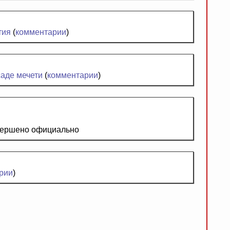
тия
(
комментарии
)
аде мечети
(
комментарии
)
вершено официально
рии
)