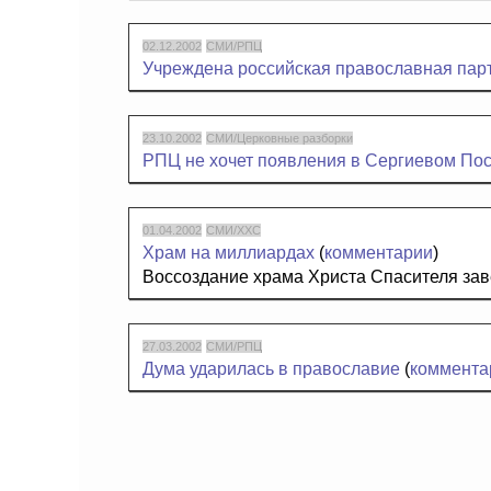
02.12.2002
СМИ/РПЦ
Учреждена российская православная пар
23.10.2002
СМИ/Церковные разборки
РПЦ не хочет появления в Сергиевом Пос
01.04.2002
СМИ/ХХС
Храм на миллиардах
(
комментарии
)
Воссоздание храма Христа Спасителя за
27.03.2002
СМИ/РПЦ
Дума ударилась в православие
(
коммента