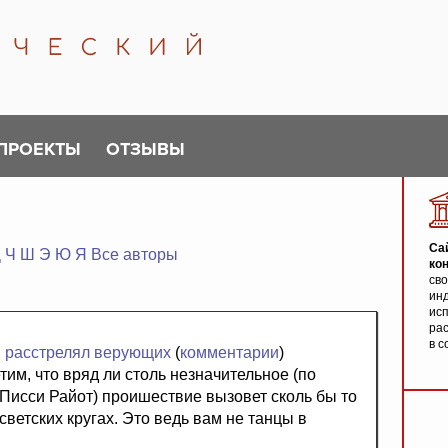
ПРОЕКТЫ
ОТЗЫВЫ
Са
Ц
Ч
Ш
Э
Ю
Я
Все авторы
ко
св
инд
исп
ра
в с
" расстрелял верующих
(
комментарии
)
им, что вряд ли столь незначительное (по
исси Райот) проишествие вызовет сколь бы то
ветских кругах. Это ведь вам не танцы в