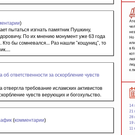
Ате
ментарии
)
чел
ет пытаться изгнать памятник Пушкину,
не
доровичу. По их мнению монумент уже 63 года
Но 
 Кто бы сомневался... Раз нашли "кощуниц", то
или
в К
к....
кот
люб
люд
к л
а об ответственности за оскорбление чувств
 отвергла требование исламских активистов
скорбление чувств верующих и богохульство.
14 
21 
28
рафик
(
комментарии
)
19
11 