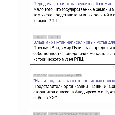
Передача по заявкам служителей
(
коммен
Мало того, что государственные земли и 
том числе представители иных религий и 
храмов РПЦ.
12.01.2010
СМИ/РПЦ
Владимир Путин написал новый устав дл
Премьер Владимир Путин распорядился 
собственности Новодевичий монастырь, 
исторического музея РПЦ.
25.06.2008
Церковные разборки/РПЦ
"Наши" подрались со сторонниками епис
Представители организации "Наши" и "Со
сторнников епископа Анадырского и Чуко
собор в ХХС
02.04.2008
Церковные разборки/Осторожно! Попы!