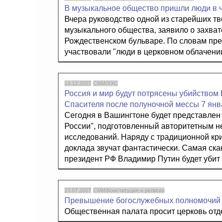
В музыкальное общество пришли люди в 
Вчера руководство одной из старейших тв
музыкального общества, заявило о захва
Рождественском бульваре. По словам пре
участвовали "люди в церковном облачении
13.12.2007
СМИ/ХХС
Россия и мир будут потрясены убийством
Спасителя после полуночной мессы 7 янв
Сегодня в Вашингтоне будет представлен
России", подготовленный авторитетным н
исследований. Наряду с традиционной кр
доклада звучат фантастически. Самая скан
президент РФ Владимир Путин будет убит 
23.07.2007
СМИ/Конституция и религии
Превышение богослужебных полномочий
Общественная палата просит церковь отде