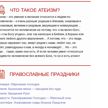
ЧТО ТАКОЕ АТЕИЗМ?
изм – это умение и желание относится к людям по-
овечески – к очень разным: родным и близким, знакомым и
знакомым, великим и рядовым, верующим и неверующим…
относится по-человечески не потому, что «так велел Бог»,
 «так Богу угодно», или так написано в Библии, в Коране или
ниге любого другого вероучения… А потому, что – это люди,
орые окружают нас, живут рядом с нами, любят нас, не
ят, равнодушны к нам, а иногда и ненавидят… Но – это
и… такие, какие они есть. И если человек умеет относиться
юдям по-человечески без всякого Бога, то он и есть атеист.
ПРАВОСЛАВНЫЕ ПРАЗДНИКИ
января: Обрезание господне
июля: Казанская икона — праздник без чуда
 июля: Крещение Руси
 августа: Преображение Господне — Яблочный спас
сентября: Усекновение главы Иоанна Предтечи