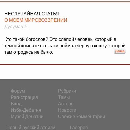
НЕСЛУЧАЙНАЯ СТАТЬЯ
О МОЕМ МИРОВОЗЗРЕНИИ
Дулуман Е.
Кто такой богослов? Это слепой человек, который в
тёмной комнате все-таки поймал чёрную кошку, которой
там отродясь не было.
Форум
Рубрики
Регистрация
Темы
Вход
Авторы
Изба-Дебатня
Новости
Музей Дебатни
Свежие комментарии
Новый русский атеизм
Галерея