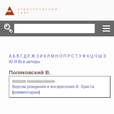
А
Б
В
Г
Д
Е
Ж
З
И
К
Л
М
Н
О
П
Р
С
Т
У
Ф
Х
Ц
Ч
Ш
Э
Ю
Я
Все авторы
Поляковский В.
28.03.2002
Статьи/Христианство
Версии рождения и воскресения И. Христа
(
комментарии
)