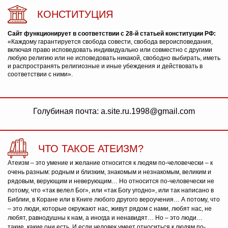
КОНСТИТУЦИЯ
Сайт функционирует в соответствии с 28-й статьей конституции РФ:
«Каждому гарантируется свобода совести, свобода вероисповедания,
включая право исповедовать индивидуально или совместно с другими
любую религию или не исповедовать никакой, свободно выбирать, иметь
и распространять религиозные и иные убеждения и действовать в
соответствии с ними».
Голубиная почта: a.site.ru.1998@gmail.com
ЧТО ТАКОЕ АТЕИЗМ?
Атеизм – это умение и желание относится к людям по-человечески – к
очень разным: родным и близким, знакомым и незнакомым, великим и
рядовым, верующим и неверующим… Но относится по-человечески не
потому, что «так велел Бог», или «так Богу угодно», или так написано в
Библии, в Коране или в Книге любого другого вероучения… А потому, что
– это люди, которые окружают нас, живут рядом с нами, любят нас, не
любят, равнодушны к нам, а иногда и ненавидят… Но – это люди…
такие, какие они есть. И если человек умеет относиться к людям по-