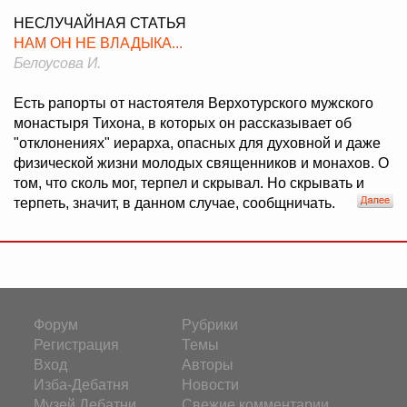
НЕСЛУЧАЙНАЯ СТАТЬЯ
НАМ ОН НЕ ВЛАДЫКА...
Белоусова И.
Есть рапорты от настоятеля Верхотурского мужского
монастыря Тихона, в которых он рассказывает об
"отклонениях" иерарха, опасных для духовной и даже
физической жизни молодых священников и монахов. О
том, что сколь мог, терпел и скрывал. Но скрывать и
терпеть, значит, в данном случае, сообщничать.
Форум
Рубрики
Регистрация
Темы
Вход
Авторы
Изба-Дебатня
Новости
Музей Дебатни
Свежие комментарии