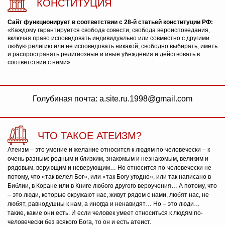
КОНСТИТУЦИЯ
Сайт функционирует в соответствии с 28-й статьей конституции РФ:
«Каждому гарантируется свобода совести, свобода вероисповедания,
включая право исповедовать индивидуально или совместно с другими
любую религию или не исповедовать никакой, свободно выбирать, иметь
и распространять религиозные и иные убеждения и действовать в
соответствии с ними».
Голубиная почта: a.site.ru.1998@gmail.com
ЧТО ТАКОЕ АТЕИЗМ?
Атеизм – это умение и желание относится к людям по-человечески – к
очень разным: родным и близким, знакомым и незнакомым, великим и
рядовым, верующим и неверующим… Но относится по-человечески не
потому, что «так велел Бог», или «так Богу угодно», или так написано в
Библии, в Коране или в Книге любого другого вероучения… А потому, что
– это люди, которые окружают нас, живут рядом с нами, любят нас, не
любят, равнодушны к нам, а иногда и ненавидят… Но – это люди…
такие, какие они есть. И если человек умеет относиться к людям по-
человечески без всякого Бога, то он и есть атеист.