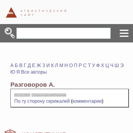
А
Б
В
Г
Д
Е
Ж
З
И
К
Л
М
Н
О
П
Р
С
Т
У
Ф
Х
Ц
Ч
Ш
Э
Ю
Я
Все авторы
Разговоров А.
03.10.2002
Стихи и песни/Ралигии
По ту сторону скрижалей
(
комментарии
)