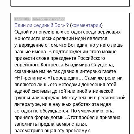
17.12.2009
Поговорим о боге/Бог
Един ли «единый Бог» ?
(
комментарии
)
Одной из популярных сегодня среди верующих
монотеистических религий идей является
утверждение о том, что Бог един, но у него лишь
разные имена. В подтверждении этого можно
привести слова президента Российского
еврейского Конгресса Владимира Слуцкера,
сказанные им не так давно в интервью газете
«НГ-религии»: «Творец един… Сами же религии
являются лишь его методами донесения этой
единой системы до той или иной этнической
группы или народа». Между тем ни в религиозной
литературе, ни в научных работах эта идея
сегодня не обсуждается. По умолчанию, она
приняла форму догмы. Этот пробел и призвана
заполнить предлагаемая статья,
рассматривающая эту проблему с