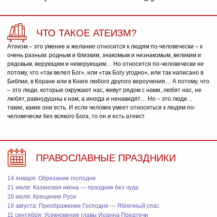
ЧТО ТАКОЕ АТЕИЗМ?
Атеизм – это умение и желание относится к людям по-человечески – к
очень разным: родным и близким, знакомым и незнакомым, великим и
рядовым, верующим и неверующим… Но относится по-человечески не
потому, что «так велел Бог», или «так Богу угодно», или так написано в
Библии, в Коране или в Книге любого другого вероучения… А потому, что
– это люди, которые окружают нас, живут рядом с нами, любят нас, не
любят, равнодушны к нам, а иногда и ненавидят… Но – это люди…
такие, какие они есть. И если человек умеет относиться к людям по-
человечески без всякого Бога, то он и есть атеист.
ПРАВОСЛАВНЫЕ ПРАЗДНИКИ
14 января: Обрезание господне
21 июля: Казанская икона — праздник без чуда
28 июля: Крещение Руси
19 августа: Преображение Господне — Яблочный спас
11 сентября: Усекновение главы Иоанна Предтечи