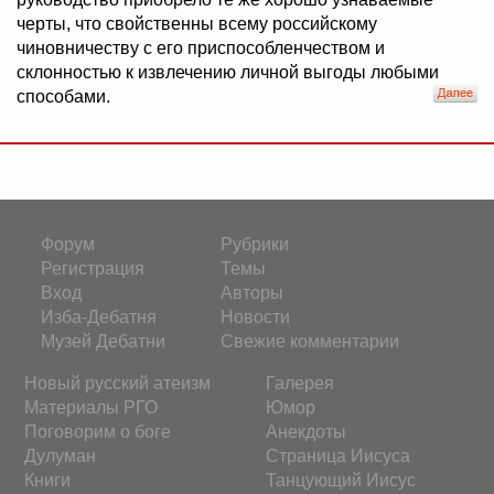
черты, что свойственны всему российскому
чиновничеству с его приспособленчеством и
склонностью к извлечению личной выгоды любыми
способами.
Форум
Рубрики
Регистрация
Темы
Вход
Авторы
Изба-Дебатня
Новости
Музей Дебатни
Свежие комментарии
Новый русский атеизм
Галерея
Материалы РГО
Юмор
Поговорим о боге
Анекдоты
Дулуман
Страница Иисуса
Книги
Танцующий Иисус