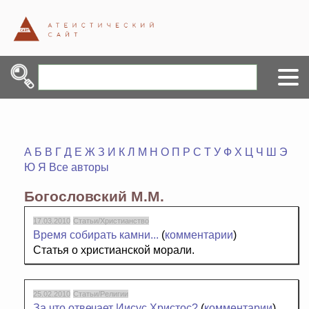
А
Б
В
Г
Д
Е
Ж
З
И
К
Л
М
Н
О
П
Р
С
Т
У
Ф
Х
Ц
Ч
Ш
Э
Ю
Я
Все авторы
Богословский М.М.
17.03.2010
Статьи/Христианство
Время собирать камни...
(
комментарии
)
Статья о христианской морали.
25.02.2010
Статьи/Религии
За что отвечает Иисус Христос?
(
комментарии
)