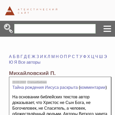
А
Б
В
Г
Д
Е
Ж
З
И
К
Л
М
Н
О
П
Р
С
Т
У
Ф
Х
Ц
Ч
Ш
Э
Ю
Я
Все авторы
Михайловский П.
23.03.2007
Статьи/Библия
Тайна рождения Иисуса раскрыта
(
комментарии
)
На основании библейских текстов автор
доказывает, что Христос не Сын Бога, не
Богочеловек, не Спаситель, а человек,
обожествлённый людьми. Авторы Ветхого завета