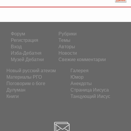
Форум
Рубрики
Регистрация
Темы
Вход
Авторы
Изба-Дебатня
Новости
Музей Дебатни
Свежие комментарии
Новый русский атеизм
Галерея
Материалы РГО
Юмор
Поговорим о боге
Анекдоты
Дулуман
Страница Иисуса
Книги
Танцующий Иисус