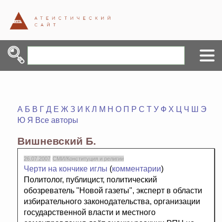
А
Б
В
Г
Д
Е
Ж
З
И
К
Л
М
Н
О
П
Р
С
Т
У
Ф
Х
Ц
Ч
Ш
Э
Ю
Я
Все авторы
Вишневский Б.
26.07.2007
СМИ/Конституция и религии
Черти на кончике иглы
(
комментарии
)
Политолог, публицист, политический
обозреватель "Новой газеты", эксперт в области
избирательного законодательства, организации
государственной власти и местного