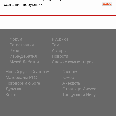
сознания верующих.
Форум
Рубрики
Регистрация
Темы
Вход
Авторы
Изба-Дебатня
Новости
Музей Дебатни
Свежие комментарии
Новый русский атеизм
Галерея
Материалы РГО
Юмор
Поговорим о боге
Анекдоты
Дулуман
Страница Иисуса
Книги
Танцующий Иисус