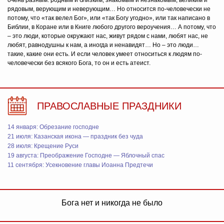
очень разным: родным и близким, знакомым и незнакомым, великим и
рядовым, верующим и неверующим… Но относится по-человечески не
потому, что «так велел Бог», или «так Богу угодно», или так написано в
Библии, в Коране или в Книге любого другого вероучения… А потому, что
– это люди, которые окружают нас, живут рядом с нами, любят нас, не
любят, равнодушны к нам, а иногда и ненавидят… Но – это люди…
такие, какие они есть. И если человек умеет относиться к людям по-
человечески без всякого Бога, то он и есть атеист.
ПРАВОСЛАВНЫЕ ПРАЗДНИКИ
14 января: Обрезание господне
21 июля: Казанская икона — праздник без чуда
28 июля: Крещение Руси
19 августа: Преображение Господне — Яблочный спас
11 сентября: Усекновение главы Иоанна Предтечи
Бога нет и никогда не было