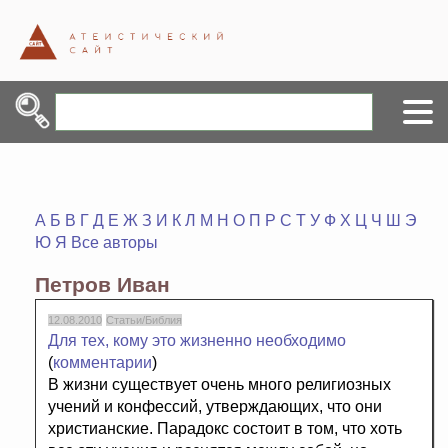
А
Б
В
Г
Д
Е
Ж
З
И
К
Л
М
Н
О
П
Р
С
Т
У
Ф
Х
Ц
Ч
Ш
Э
Ю
Я
Все авторы
Петров Иван
12.08.2010
Статьи/Библия
Для тех, кому это жизненно необходимо
(
комментарии
)
В жизни существует очень много религиозных
учений и конфессий, утверждающих, что они
христианские. Парадокс состоит в том, что хоть