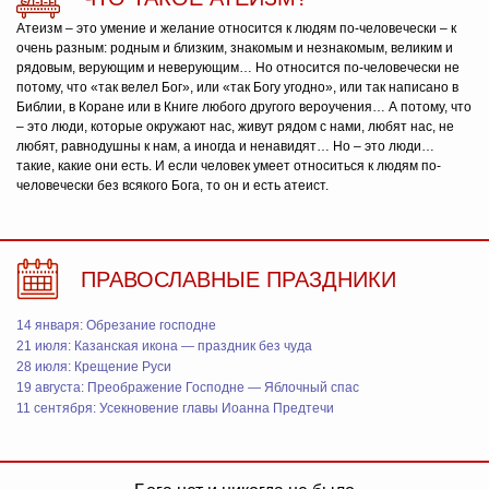
Атеизм – это умение и желание относится к людям по-человечески – к
очень разным: родным и близким, знакомым и незнакомым, великим и
рядовым, верующим и неверующим… Но относится по-человечески не
потому, что «так велел Бог», или «так Богу угодно», или так написано в
Библии, в Коране или в Книге любого другого вероучения… А потому, что
– это люди, которые окружают нас, живут рядом с нами, любят нас, не
любят, равнодушны к нам, а иногда и ненавидят… Но – это люди…
такие, какие они есть. И если человек умеет относиться к людям по-
человечески без всякого Бога, то он и есть атеист.
ПРАВОСЛАВНЫЕ ПРАЗДНИКИ
14 января: Обрезание господне
21 июля: Казанская икона — праздник без чуда
28 июля: Крещение Руси
19 августа: Преображение Господне — Яблочный спас
11 сентября: Усекновение главы Иоанна Предтечи