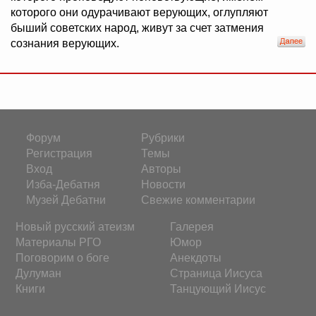
которого они одурачивают верующих, оглупляют
быший советских народ, живут за счет затмения
сознания верующих.
Форум
Рубрики
Регистрация
Темы
Вход
Авторы
Изба-Дебатня
Новости
Музей Дебатни
Свежие комментарии
Новый русский атеизм
Галерея
Материалы РГО
Юмор
Поговорим о боге
Анекдоты
Дулуман
Страница Иисуса
Книги
Танцующий Иисус