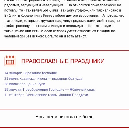
очень разным: родным и близким, знакомым и незнакомым, великим и
рядовым, верующим и неверующим… Но относится по-человечески не
потому, что «так велел Бог», или «так Богу угодно», или так написано в
Библии, в Коране или в Книге любого другого вероучения… А потому, что
– это люди, которые окружают нас, живут рядом с нами, любят нас, не
любят, равнодушны к нам, а иногда и ненавидят… Но – это люди…
такие, какие они есть. И если человек умеет относиться к людям по-
человечески без всякого Бога, то он и есть атеист.
ПРАВОСЛАВНЫЕ ПРАЗДНИКИ
14 января: Обрезание господне
21 июля: Казанская икона — праздник без чуда
28 июля: Крещение Руси
19 августа: Преображение Господне — Яблочный спас
11 сентября: Усекновение главы Иоанна Предтечи
Бога нет и никогда не было