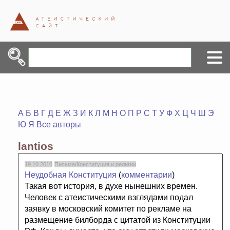
А
Б
В
Г
Д
Е
Ж
З
И
К
Л
М
Н
О
П
Р
С
Т
У
Ф
Х
Ц
Ч
Ш
Э
Ю
Я
Все авторы
lantios
19.10.2010
Письма/Конституция и религии
Неудобная Конституция
(
комментарии
)
Такая вот история, в духе нынешних времен.
Человек с атеистическими взглядами подал
заявку в московский комитет по рекламе на
размещение билборда с цитатой из Конституции