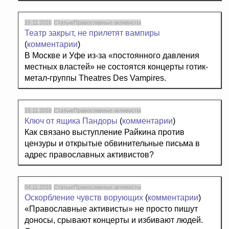
15.11.2016
Статьи/Православные активисты
Театр закрыт, не прилетят вампиры
(
комментарии
)
В Москве и Уфе из-за «постоянного давления
местных властей» не состоятся концерты готик-
метал-группы Theatres Des Vampires.
15.11.2016
Статьи/Православные активисты
Ключ от ящика Пандоры
(
комментарии
)
Как связано выступление Райкина против
цензуры и открытые обвинительные письма в
адрес православных активистов?
04.11.2016
Статьи/Православные активисты
Оскорбление чувств ворующих
(
комментарии
)
«Православные активисты» не просто пишут
доносы, срывают концерты и избивают людей.