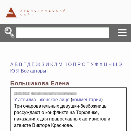
А
Б
В
Г
Д
Е
Ж
З
И
К
Л
М
Н
О
П
Р
С
Т
У
Ф
Х
Ц
Ч
Ш
Э
Ю
Я
Все авторы
Большакова Елена
11.02.2017
Новый русский атеизм/Атеизм
У атеизма - женское лицо
(
комментарии
)
Три очаровательных девушки-безбожницы
рассуждают о конфликте на Торфянке,
наказаниях для православных активистов и
атеисте Викторе Краснове.