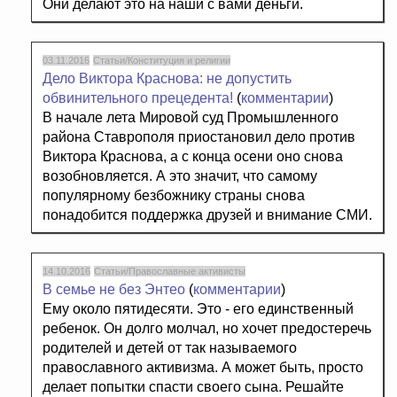
Они делают это на наши с вами деньги.
03.11.2016
Статьи/Конституция и религии
Дело Виктора Краснова: не допустить
обвинительного прецедента!
(
комментарии
)
В начале лета Мировой суд Промышленного
района Ставрополя приостановил дело против
Виктора Краснова, а с конца осени оно снова
возобновляется. А это значит, что самому
популярному безбожнику страны снова
понадобится поддержка друзей и внимание СМИ.
14.10.2016
Статьи/Православные активисты
В семье не без Энтео
(
комментарии
)
Ему около пятидесяти. Это - его единственный
ребенок. Он долго молчал, но хочет предостеречь
родителей и детей от так называемого
православного активизма. А может быть, просто
делает попытки спасти своего сына. Решайте