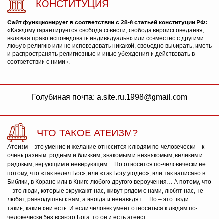
КОНСТИТУЦИЯ
Сайт функционирует в соответствии с 28-й статьей конституции РФ:
«Каждому гарантируется свобода совести, свобода вероисповедания,
включая право исповедовать индивидуально или совместно с другими
любую религию или не исповедовать никакой, свободно выбирать, иметь
и распространять религиозные и иные убеждения и действовать в
соответствии с ними».
Голубиная почта: a.site.ru.1998@gmail.com
ЧТО ТАКОЕ АТЕИЗМ?
Атеизм – это умение и желание относится к людям по-человечески – к
очень разным: родным и близким, знакомым и незнакомым, великим и
рядовым, верующим и неверующим… Но относится по-человечески не
потому, что «так велел Бог», или «так Богу угодно», или так написано в
Библии, в Коране или в Книге любого другого вероучения… А потому, что
– это люди, которые окружают нас, живут рядом с нами, любят нас, не
любят, равнодушны к нам, а иногда и ненавидят… Но – это люди…
такие, какие они есть. И если человек умеет относиться к людям по-
человечески без всякого Бога, то он и есть атеист.