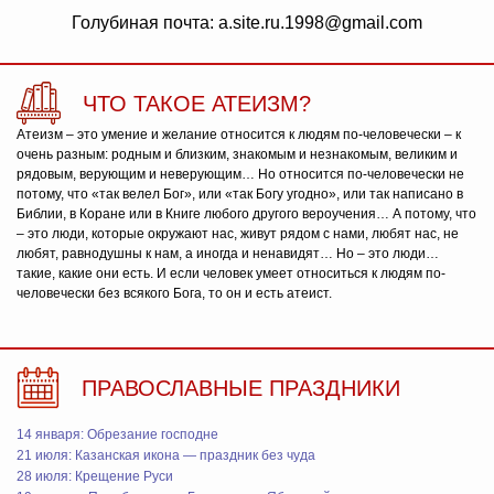
Голубиная почта: a.site.ru.1998@gmail.com
ЧТО ТАКОЕ АТЕИЗМ?
Атеизм – это умение и желание относится к людям по-человечески – к
очень разным: родным и близким, знакомым и незнакомым, великим и
рядовым, верующим и неверующим… Но относится по-человечески не
потому, что «так велел Бог», или «так Богу угодно», или так написано в
Библии, в Коране или в Книге любого другого вероучения… А потому, что
– это люди, которые окружают нас, живут рядом с нами, любят нас, не
любят, равнодушны к нам, а иногда и ненавидят… Но – это люди…
такие, какие они есть. И если человек умеет относиться к людям по-
человечески без всякого Бога, то он и есть атеист.
ПРАВОСЛАВНЫЕ ПРАЗДНИКИ
14 января: Обрезание господне
21 июля: Казанская икона — праздник без чуда
28 июля: Крещение Руси