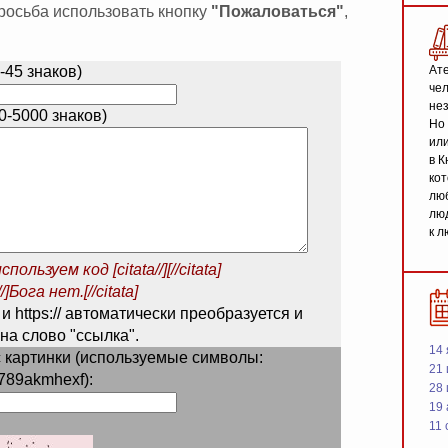
 просьба использовать кнопку
"Пожаловаться"
,
-45 знаков)
Ате
чел
не
-5000 знаков)
Но 
или
в К
кот
люб
люд
к л
спользуем код
[citata//][//citata]
/]Бога нет.[//citata]
 и https:// автоматически преобразуется и
на слово "ссылка".
14 
 картинки (используемые символы:
21 
789akmhexf):
28
19
11 