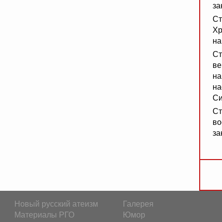
за
Ст
Хр
на
Ст
ве
на
на
Си
Ст
во
за
Новый русский атеизм
Галерея
Материалы РГО
Юмор