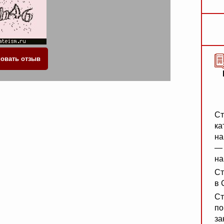
Ст
ка
на
— 
на
Ст
в 
Ст
по
за