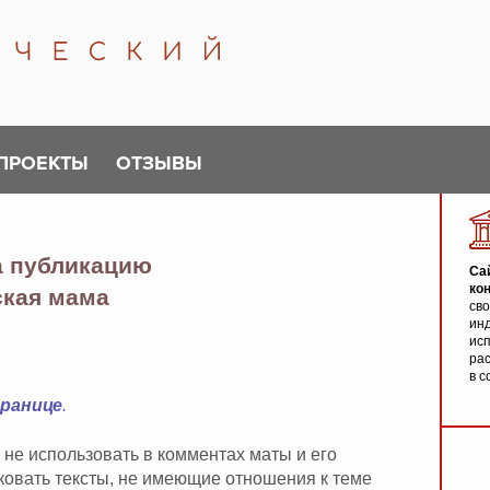
ПРОЕКТЫ
ОТЗЫВЫ
а публикацию
Са
ко
ская мама
св
инд
исп
ра
в с
транице
.
 не использовать в комментах маты и его
иковать тексты, не имеющие отношения к теме