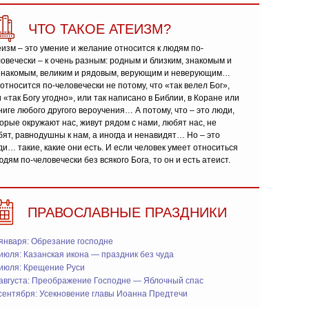
ЧТО ТАКОЕ АТЕИЗМ?
изм – это умение и желание относится к людям по-
овечески – к очень разным: родным и близким, знакомым и
знакомым, великим и рядовым, верующим и неверующим…
относится по-человечески не потому, что «так велел Бог»,
 «так Богу угодно», или так написано в Библии, в Коране или
ниге любого другого вероучения… А потому, что – это люди,
орые окружают нас, живут рядом с нами, любят нас, не
ят, равнодушны к нам, а иногда и ненавидят… Но – это
и… такие, какие они есть. И если человек умеет относиться
юдям по-человечески без всякого Бога, то он и есть атеист.
ПРАВОСЛАВНЫЕ ПРАЗДНИКИ
января: Обрезание господне
июля: Казанская икона — праздник без чуда
 июля: Крещение Руси
 августа: Преображение Господне — Яблочный спас
сентября: Усекновение главы Иоанна Предтечи