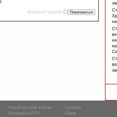
?
за
Ст
Кляузный крыжик
Хр
на
Ст
ве
на
на
Си
Ст
во
за
Новый русский атеизм
Галерея
Материалы РГО
Юмор