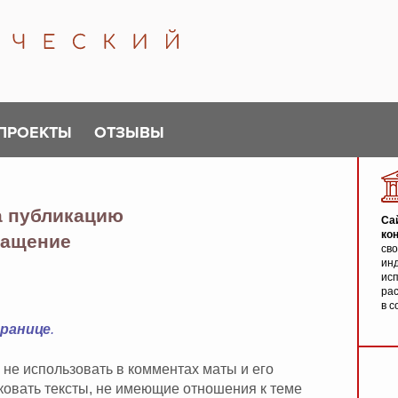
ПРОЕКТЫ
ОТЗЫВЫ
а публикацию
Са
ко
ащение
св
инд
исп
ра
в с
транице
.
 не использовать в комментах маты и его
иковать тексты, не имеющие отношения к теме