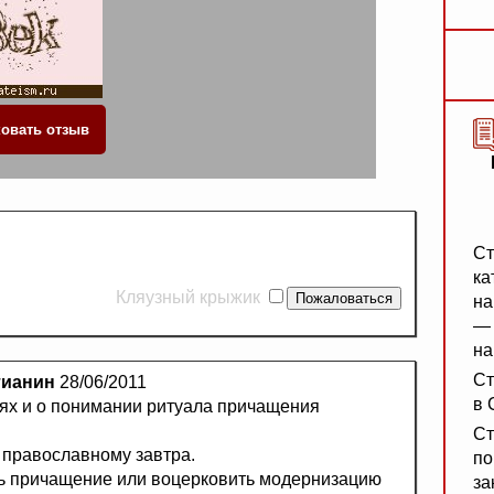
Ст
ка
Кляузный крыжик
на
— 
на
Ст
тианин
28/06/2011
в 
аях и о понимании ритуала причащения
Ст
 православному завтра.
по
ть причащение или воцерковить модернизацию
за