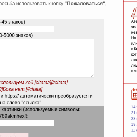
 просьба использовать кнопку
"Пожаловаться"
,
-45 знаков)
Ате
чел
не
-5000 знаков)
Но 
или
в К
кот
люб
люд
к л
спользуем код
[citata//][//citata]
/]Бога нет.[//citata]
 и https:// автоматически преобразуется и
на слово "ссылка".
14 
 картинки (используемые символы:
21 
789akmhexf):
28
19
11 