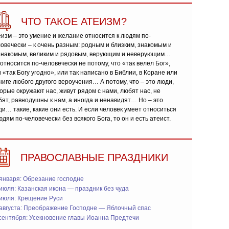
ЧТО ТАКОЕ АТЕИЗМ?
изм – это умение и желание относится к людям по-
овечески – к очень разным: родным и близким, знакомым и
знакомым, великим и рядовым, верующим и неверующим…
относится по-человечески не потому, что «так велел Бог»,
 «так Богу угодно», или так написано в Библии, в Коране или
ниге любого другого вероучения… А потому, что – это люди,
орые окружают нас, живут рядом с нами, любят нас, не
ят, равнодушны к нам, а иногда и ненавидят… Но – это
и… такие, какие они есть. И если человек умеет относиться
юдям по-человечески без всякого Бога, то он и есть атеист.
ПРАВОСЛАВНЫЕ ПРАЗДНИКИ
января: Обрезание господне
июля: Казанская икона — праздник без чуда
 июля: Крещение Руси
 августа: Преображение Господне — Яблочный спас
сентября: Усекновение главы Иоанна Предтечи