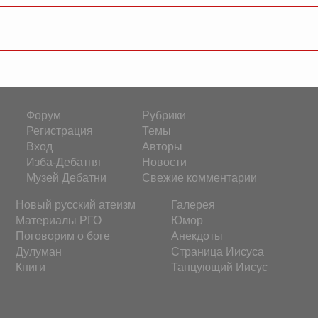
Форум
Рубрики
Регистрация
Темы
Вход
Авторы
Изба-Дебатня
Новости
Музей Дебатни
Свежие комментарии
Новый русский атеизм
Галерея
Материалы РГО
Юмор
Поговорим о боге
Анекдоты
Дулуман
Страница Иисуса
Книги
Танцующий Иисус