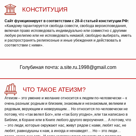
КОНСТИТУЦИЯ
Сайт функционирует в соответствии с 28-й статьей конституции РФ:
«Каждому гарантируется свобода совести, свобода вероисповедания,
включая право исповедовать индивидуально или совместно с другими
любую религию или не исповедовать никакой, свободно выбирать, иметь
и распространять религиозные и иные убеждения и действовать в
соответствии с ними».
Голубиная почта: a.site.ru.1998@gmail.com
ЧТО ТАКОЕ АТЕИЗМ?
Атеизм – это умение и желание относится к людям по-человечески – к
очень разным: родным и близким, знакомым и незнакомым, великим и
рядовым, верующим и неверующим… Но относится по-человечески не
потому, что «так велел Бог», или «так Богу угодно», или так написано в
Библии, в Коране или в Книге любого другого вероучения… А потому, что
– это люди, которые окружают нас, живут рядом с нами, любят нас, не
любят, равнодушны к нам, а иногда и ненавидят… Но – это люди…