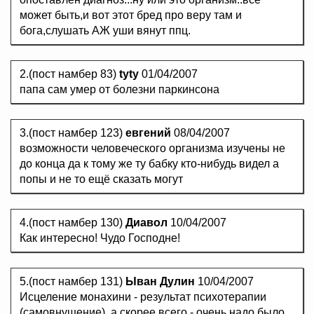
может быть,и вот этот бред про веру там и
бога,слушать АЖ уши вянут ппц.
2.(пост намбер 83)
tyty
01/04/2007
папа сам умер от болезни паркинсона
3.(пост намбер 123)
евгений
08/04/2007
возможности человеческого организма изучены не
до конца да к тому же ту бабку кто-нибудь видел а
попы и не то ещё сказать могут
4.(пост намбер 130)
Диавол
10/04/2007
Как интересно! Чудо Господне!
5.(пост намбер 131)
Ыван Дулин
10/04/2007
Исцеление монахини - результат психотерапии
(самовнушение), а скорее всего - очень надо было