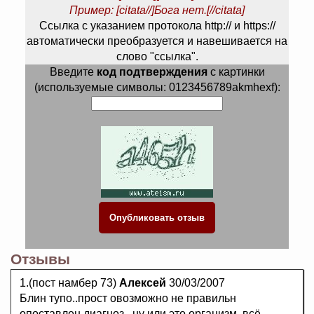
Пример: [citata//]Бога нет.[//citata]
Ссылка с указанием протокола http:// и https://
автоматически преобразуется и навешивается на
слово "ссылка".
Введите
код подтверждения
с картинки
(используемые символы: 0123456789akmhexf):
Отзывы
1.(пост намбер 73)
Алексей
30/03/2007
Блин тупо..прост овозможно не правильн
опоставлен диагноз...ну или это организм..всё