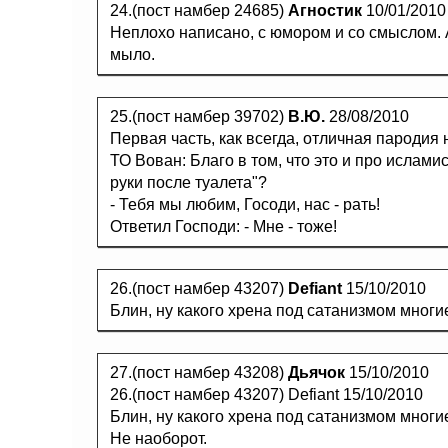
24.(пост намбер 24685)
Агностик
10/01/2010
Неплохо написано, с юмором и со смыслом. А
мыло.
25.(пост намбер 39702)
В.Ю.
28/08/2010
Первая часть, как всегда, отличная пародия
ТО Вован: Благо в том, что это и про ислами
руки после туалета"?
- Тебя мы любим, Госоди, нас - рать!
Ответил Господи: - Мне - тоже!
26.(пост намбер 43207)
Defiant
15/10/2010
Блин, ну какого хрена под сатанизмом мног
27.(пост намбер 43208)
Дьячок
15/10/2010
26.(пост намбер 43207) Defiant 15/10/2010
Блин, ну какого хрена под сатанизмом многи
Не наоборот.