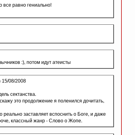
о все равно гениально!
ычников :), потом идут атеисты
в
15/08/2008
дель сектанства.
скажу это продолжение я поленился дочитать,
о реально заставляет вспоснить о Боге, и даже
ороче, классный жанр - Слово о Жопе.