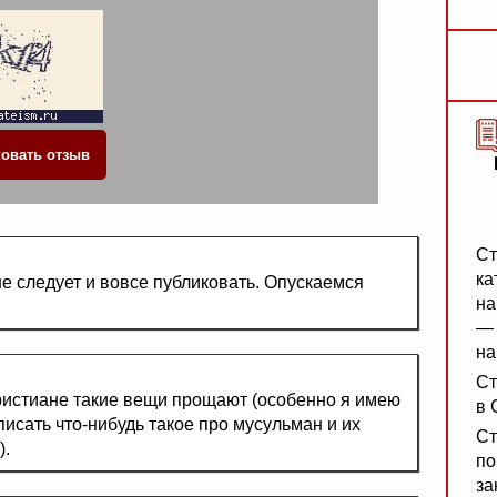
Ст
ка
е следует и вовсе публиковать. Опускаемся
на
— 
на
Ст
христиане такие вещи прощают (особенно я имею
в 
исать что-нибудь такое про мусульман и их
Ст
).
по
за