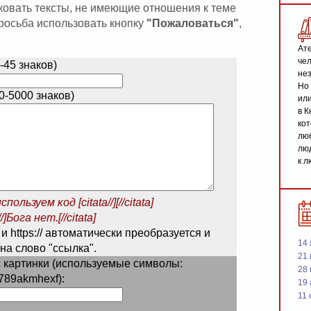
иковать тексты, не имеющие отношения к теме
 просьба использовать кнопку
"Пожаловаться"
,
Ате
чел
-45 знаков)
не
Но 
-5000 знаков)
или
в К
кот
люб
люд
к л
спользуем код
[citata//][//citata]
/]Бога нет.[//citata]
 и https:// автоматически преобразуется и
14 
на слово "ссылка".
21 
 картинки (используемые символы:
28
789akmhexf):
19
11 