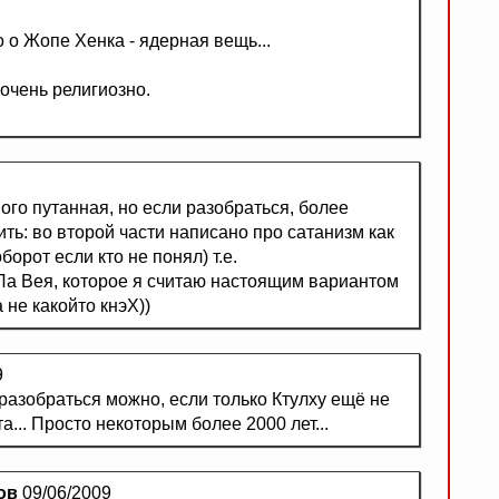
 о Жопе Хенка - ядерная вещь...
очень религиозно.
ного путанная, но если разобраться, более
ить: во второй части написано про сатанизм как
борот если кто не понял) т.е.
 Ла Вея, которое я считаю настоящим вариантом
а не какойто кнэХ))
9
 разобраться можно, если только Ктулху ещё не
та... Просто некоторым более 2000 лет...
ов
09/06/2009