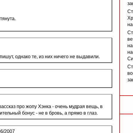
за
Ст
Хр
тянута.
на
Ст
ве
на
на
ишут, однако те, из них ничего не выдавили.
Си
Ст
во
за
ссказ про жопу Хэнка - очень мудрая вещь, в
тельный бонус - не в бровь, а прямо в глаз.
6/2007