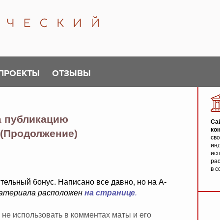
ПРОЕКТЫ
ОТЗЫВЫ
а публикацию
Са
ко
 (Продолжение)
св
инд
исп
ра
в с
тельный бонус. Написано все давно, но на А-
атериала расположен
на странице
.
 не использовать в комментах маты и его