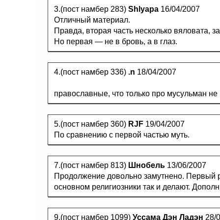
3.(пост намбер 283)
Shlyapa
16/04/2007
Отличный материал.
Правда, вторая часть несколько вяловата, за
Но первая — не в бровь, а в глаз.
4.(пост намбер 336)
.n
18/04/2007
православные, что только про мусульман не п
5.(пост намбер 360)
RJF
19/04/2007
По сравнению с первой частью муть.
7.(пост намбер 813)
Шнобель
13/06/2007
Продолжение довольно замутнено. Первый ра
основном религиозники так и делают. Дополни
9.(пост намбер 1099)
Уссама Дэн Ладэн
28/0