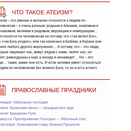
ЧТО ТАКОЕ АТЕИЗМ?
изм – это умение и желание относится к людям по-
овечески – к очень разным: родным и близким, знакомым и
знакомым, великим и рядовым, верующим и неверующим…
относится по-человечески не потому, что «так велел Бог»,
 «так Богу угодно», или так написано в Библии, в Коране или
ниге любого другого вероучения… А потому, что – это люди,
орые окружают нас, живут рядом с нами, любят нас, не
ят, равнодушны к нам, а иногда и ненавидят… Но – это
и… такие, какие они есть. И если человек умеет относиться
юдям по-человечески без всякого Бога, то он и есть атеист.
ПРАВОСЛАВНЫЕ ПРАЗДНИКИ
января: Обрезание господне
июля: Казанская икона — праздник без чуда
 июля: Крещение Руси
 августа: Преображение Господне — Яблочный спас
сентября: Усекновение главы Иоанна Предтечи