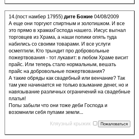
14.(пост намбер 17955)
дите Божие
04/08/2009
А еще они торгуют спиртным и золотишком. И все
это прямо в храмахГоспода нашего. Иисус выгнал
торговцев из Храма, а наши попики опять туда
набились со своими товарами. И все услуги
осмептили. Кто трындит про добровольные
пожертвования - тот лукавит: в любом Храме висит
прайс. Или теперь стало нормальным, вешать
прайс на добровольные пожертвования?
А такие обряды как свадебный или венчание? Так
там уже начинается не только взымание денег, но и
навязывание различных ограничений на свадебные
платья!
Попы забыли что они тоже деби Господа и
возомнили себя пупами земли...
Кляузный крыжик