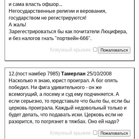
и сама власть офшор...
Негосударственные религии и верования,
государством не регистрируются!
А жаль!
Зарегестрироваться бы как почитатели Люцифера,
и без налогов гнать "портвейн-666".
Кляузный крыжик
12.(пост намбер 7985)
Тамерлан
25/10/2008
Насколько я знаю, юрист проиграл. А бог опять
победил. Ни фига удивительного - он же
всемогущий, а посему и суд ему подчиняется. А
если серьезно, то представьте что было бы, если бы
церковь проиграла. Каждый недовольный только и
будет делать, что подавать иски. Церковь если не
разорится, то погрязнет в тяжбах. Оно ей надо?
Кляузный крыжик