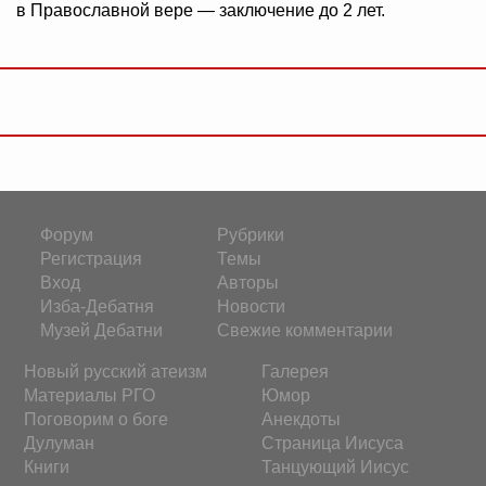
в Православной вере — заключение до 2 лет.
Форум
Рубрики
Регистрация
Темы
Вход
Авторы
Изба-Дебатня
Новости
Музей Дебатни
Свежие комментарии
Новый русский атеизм
Галерея
Материалы РГО
Юмор
Поговорим о боге
Анекдоты
Дулуман
Страница Иисуса
Книги
Танцующий Иисус