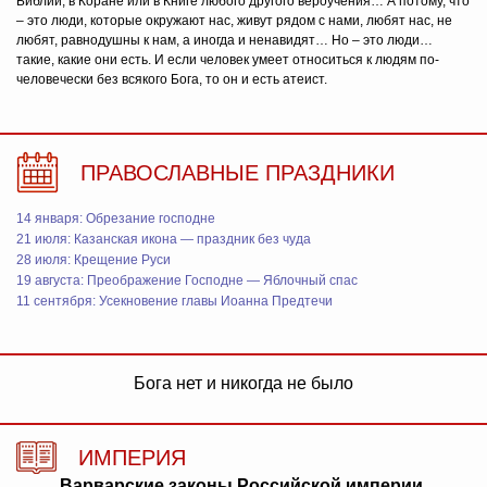
Библии, в Коране или в Книге любого другого вероучения… А потому, что
– это люди, которые окружают нас, живут рядом с нами, любят нас, не
любят, равнодушны к нам, а иногда и ненавидят… Но – это люди…
такие, какие они есть. И если человек умеет относиться к людям по-
человечески без всякого Бога, то он и есть атеист.
ПРАВОСЛАВНЫЕ ПРАЗДНИКИ
14 января: Обрезание господне
21 июля: Казанская икона — праздник без чуда
28 июля: Крещение Руси
19 августа: Преображение Господне — Яблочный спас
11 сентября: Усекновение главы Иоанна Предтечи
Бога нет и никогда не было
ИМПЕРИЯ
Варварские законы Российской империи,