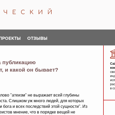
ПРОЕКТЫ
ОТЗЫВЫ
а публикацию
Са
ко
т, и какой он бывает?
св
инд
исп
ра
в с
слово "атеизм" не выражает всей глубины
ста. Слишком уж много людей, для которых
и бога и всех последствий этой сущности". Из
еистов мнение, что в порядке вещей не