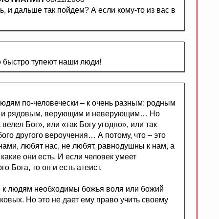
, и дальше так пойдем? А если кому-то из вас в
о быстро тупеют наши люди!
людям по-человечески – к очень разным: родным
им и рядовым, верующим и неверующим… Но
 велел Бог», или «так Богу угодно», или так
бого другого вероучения… А потому, что – это
нами, любят нас, не любят, равнодушны к нам, а
какие они есть. И если человек умеет
о Бога, то он и есть атеист.
я к людям необходимы божья воля или божий
ковых. Но это не дает ему право учить своему