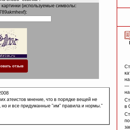
 картинки (используемые символы:
789akmhexf):
Ст
ка
на
— 
на
2008
мих атеистов мнение, что в порядке вещей не
Ст
 но и все придуманные "им" правила и нормы."
в 
Ст
по
за