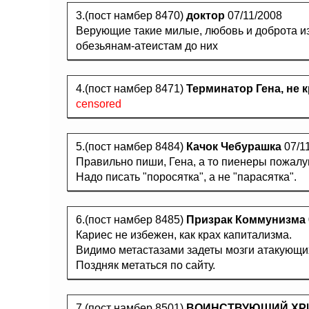
3.(пост намбер 8470)
доктор
07/11/2008
Верующие такие милые, любовь и доброта из 
обезьянам-атеистам до них
4.(пост намбер 8471)
Терминатор Гена, не 
censored
5.(пост намбер 8484)
Качок Чебурашка
07/1
Правильно пиши, Гена, а то пиенеры пожал
Надо писать "поросятка", а не "парасятка".
6.(пост намбер 8485)
Призрак Коммунизма
Кариес не избежен, как крах капитализма.
Видимо метастазами задеты мозги атакующи
Поздняк метаться по сайту.
7.(пост намбер 8501)
ВОИНСТВУЮЩИЙ ХР