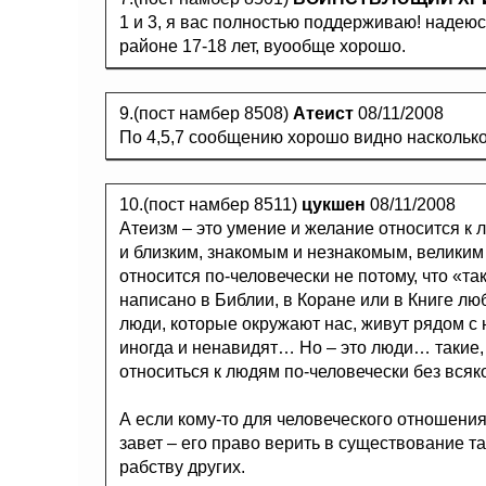
1 и 3, я вас полностью поддерживаю! надеюсь
районе 17-18 лет, вуообще хорошо.
9.(пост намбер 8508)
Атеист
08/11/2008
По 4,5,7 сообщению хорошо видно наскольк
10.(пост намбер 8511)
цукшен
08/11/2008
Атеизм – это умение и желание относится к 
и близким, знакомым и незнакомым, велик
относится по-человечески не потому, что «так
написано в Библии, в Коране или в Книге лю
люди, которые окружают нас, живут рядом с 
иногда и ненавидят… Но – это люди… такие, 
относиться к людям по-человечески без всяког
А если кому-то для человеческого отношени
завет – его право верить в существование та
рабству других.