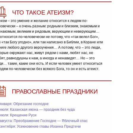
ЧТО ТАКОЕ АТЕИЗМ?
изм – это умение и желание относится к людям по-
овечески – к очень разным: родным и близким, знакомым и
знакомым, великим и рядовым, верующим и неверующим…
относится по-человечески не потому, что «так велел Бог»,
 «так Богу угодно», или так написано в Библии, в Коране или
ниге любого другого вероучения… А потому, что – это люди,
орые окружают нас, живут рядом с нами, любят нас, не
ят, равнодушны к нам, а иногда и ненавидят… Но – это
и… такие, какие они есть. И если человек умеет относиться
юдям по-человечески без всякого Бога, то он и есть атеист.
ПРАВОСЛАВНЫЕ ПРАЗДНИКИ
января: Обрезание господне
июля: Казанская икона — праздник без чуда
 июля: Крещение Руси
 августа: Преображение Господне — Яблочный спас
сентября: Усекновение главы Иоанна Предтечи