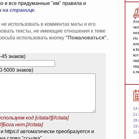
но и все придуманные "им" правила и
н
на странице
.
Ате
 не использовать в комментах маты и его
чел
иковать тексты, не имеющие отношения к теме
не
 просьба использовать кнопку
"Пожаловаться"
,
Но 
или
в К
кот
-45 знаков)
люб
люд
-5000 знаков)
к л
14 
21 
спользуем код
[citata//][//citata]
28
/]Бога нет.[//citata]
19
 и https:// автоматически преобразуется и
11 
на слово "ссылка".