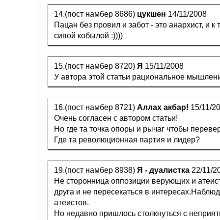
14.(пост намбер 8686)
цукшен
14/11/2008
Пацан без провил и забот - это анархист, и к
сивой кобылой :))))
15.(пост намбер 8720)
Я
15/11/2008
У автора этой статьи рациональное мышлени
16.(пост намбер 8721)
Аллах акбар!
15/11/2
Очень согласен с автором статьи!
Но где та точка опоры и рычаг чтобы переве
Где та революционная партия и лидер?
19.(пост намбер 8938)
Я - дуалистка
22/11/2
Не сторонница оппозиции верующих и атеис
друга и не пересекаться в интересах.Наблю
атеистов.
Но недавно пришлось столкнуться с неприят