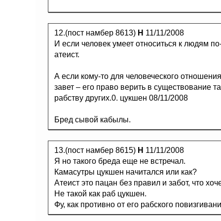
12.(пост намбер 8613)
Н
11/11/2008
И если человек умеет относиться к людям по-
атеист.
А если кому-то для человеческого отношени
завет – его право верить в существование та
рабству других.0. цукшен 08/11/2008
Бред сывой кабылы.
13.(пост намбер 8615)
Н
11/11/2008
Я но такого бреда еще не встречал.
Камасутры цукшен начитался или как?
Атеист это пацан без правил и забот, что хоче
Не такой как раб цукшен.
Фу, как противно от его рабского повизгивани