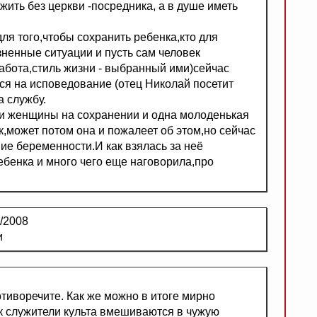
ить без церкви -посредника, а в душе иметь
ля того,чтобы сохранить ребенка,кто для
зненные ситуации и пусть сам человек
работа,стиль жизни - выбранный ими)сейчас
я на исповедование (отец Николай посетит
а службу.
три женщины на сохранении и одна молоденькая
к,может потом она и пожалеет об этом,но сейчас
ие беременности.И как взялась за неё
ебенка и много чего еще наговорила,про
/2008
и
тиворечите. Как же можно в итоге мирно
ак служители культа вмешиваются в чужую