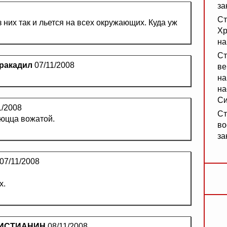
за
Ст
них так и льется на всех окружающих. Куда уж
Хр
на
Ст
кракадил
07/11/2008
ве
на
на
Си
1/2008
Ст
уюцца вожатой.
во
за
07/11/2008
х.
ИСТИАНИН
08/11/2008