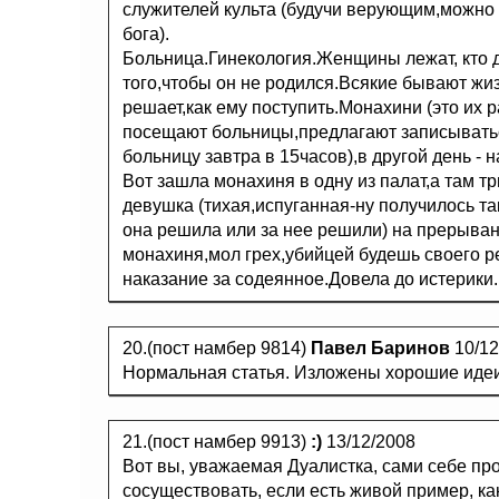
служителей культа (будучи верующим,можно ж
бога).
Больница.Гинекология.Женщины лежат, кто д
того,чтобы он не родился.Всякие бывают жи
решает,как ему поступить.Монахини (это их 
посещают больницы,предлагают записыватьс
больницу завтра в 15часов),в другой день - н
Вот зашла монахиня в одну из палат,а там 
девушка (тихая,испуганная-ну получилось та
она решила или за нее решили) на прерыван
монахиня,мол грех,убийцей будешь своего р
наказание за содеянное.Довела до истерики.
20.(пост намбер 9814)
Павел Баринов
10/12
Нормальная статья. Изложены хорошие иде
21.(пост намбер 9913)
:)
13/12/2008
Вот вы, уважаемая Дуалистка, сами себе про
сосуществовать, если есть живой пример, к