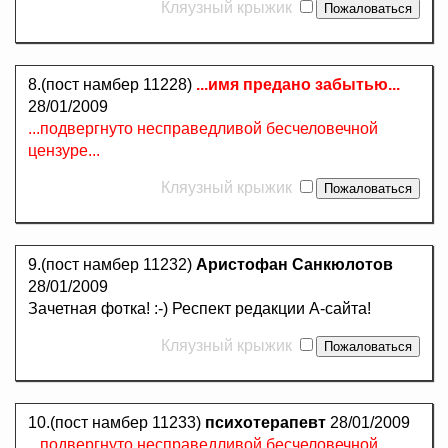
Кляузный крыжик
8.(пост намбер 11228)
...имя предано забытью...
28/01/2009
...подвергнуто несправедливой бесчеловечной
цензуре...
Кляузный крыжик
9.(пост намбер 11232)
Аристофан Санкюлотов
28/01/2009
Зачетная фотка! :-) Респект редакции А-сайта!
Кляузный крыжик
10.(пост намбер 11233)
психотерапевт
28/01/2009
...подвергнуто несправедливой бесчеловечной