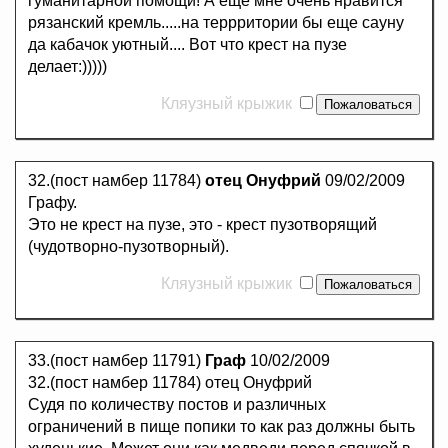
гуманитарной помощи! А еще мне очень нравится
рязанский кремль.....на террритории бы еще сауну
да кабачок уютный.... Вот что крест на пузе
делает:)))))
Кляузный крыжик
32.(пост намбер 11784)
отец Онуфрий
09/02/2009
Графу.
Это не крест на пузе, это - крест пузотворящий
(чудотворно-пузотворный).
Кляузный крыжик
33.(пост намбер 11791)
Граф
10/02/2009
32.(пост намбер 11784) отец Онуфрий
Судя по количеству постов и различных
ограничений в пище попики то как раз должны быть