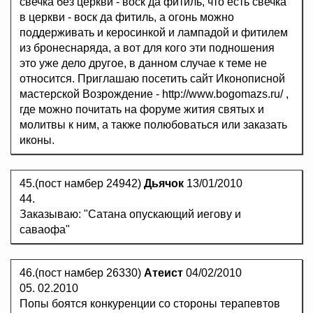
свечка без церкви - воск да фитиль, что есть свечка
в церкви - воск да фитиль, а огонь можно
поддерживать и керосинкой и лампадой и фитилем
из бронеснаряда, а вот для кого эти подношения
это уже дело другое, в данном случае к теме не
относится. Приглашаю посетить сайт Иконописной
мастерской Возрождение - http://www.bogomazs.ru/ ,
где можно почитать на форуме жития святых и
молитвы к ним, а также полюбоваться или заказать
иконы.
45.(пост намбер 24942)
Дьячок
13/01/2010
44.
Заказываю: "Сатана опускающий иегову и
саваофа"
46.(пост намбер 26330)
Атеист
04/02/2010
05. 02.2010
Попы боятся конкуренции со стороны терапевтов