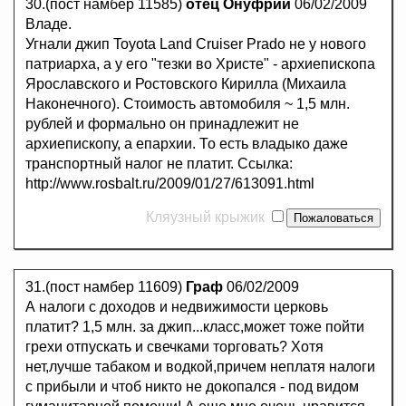
30.(пост намбер 11585)
отец Онуфрий
06/02/2009
Владе.
Угнали джип Toyota Land Cruiser Prado не у нового
патриарха, а у его "тезки во Христе" - архиепископа
Ярославского и Ростовского Кирилла (Михаила
Наконечного). Стоимость автомобиля ~ 1,5 млн.
рублей и формально он принадлежит не
архиепископу, а епархии. То есть владыко даже
транспортный налог не платит. Ссылка:
http://www.rosbalt.ru/2009/01/27/613091.html
Кляузный крыжик
31.(пост намбер 11609)
Граф
06/02/2009
А налоги с доходов и недвижимости церковь
платит? 1,5 млн. за джип...класс,может тоже пойти
грехи отпускать и свечками торговать? Хотя
нет,лучше табаком и водкой,причем неплатя налоги
с прибыли и чтоб никто не докопался - под видом