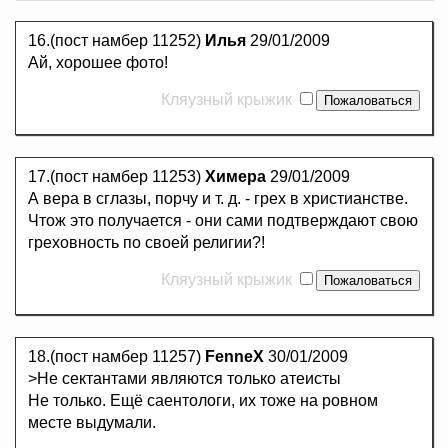
16.(пост намбер 11252)
Илья
29/01/2009
Ай, хорошее фото!
Кляузный крыжик
17.(пост намбер 11253)
Химера
29/01/2009
А вера в сглазы, порчу и т. д. - грех в христианстве.
Чтож это получается - они сами подтверждают свою
греховность по своей религии?!
Кляузный крыжик
18.(пост намбер 11257)
FenneX
30/01/2009
>Не сектантами являются только атеисты
Не только. Ещё саентологи, их тоже на ровном
месте выдумали.