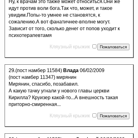
Ну, к врачам это также может относиться.Они же
идут против воли бога.Так что, может, и такое
увидим.Попы-то умнее не становятся, к
сожалению.А вот фанатичнее-вполне могут.
Зависит от того, сколько денег от попов уходит к
психотерапевтамя
Кляузный крыжик
29.(пост намбер 11584)
Влада
06/02/2009
(пост намбер 11347) мирянин
Мирянин, спасибо, позабавил.
А какую тачку угнали у нового главы церкви
Кирилла? Круизер какой-то...А внешность такая
приторно-смиренная...
Кляузный крыжик