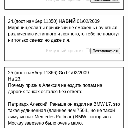
24.(пост намбер 11350)
НАВИЙ
01/02/2009
Мирянин,если ты при жизни не сможешь научиться
различению истинного и ложного,то тебе не помогут
ни только свечки,но даже и я.
Кляузный крыжик
25.(пост намбер 11366)
Go
01/02/2009
На 23.
Почему призыв Алексия не ездить попам на
дорогих тачках остался без ответа:
Патриарх Алексий. Раньше он ездил на BMW L7, это
такая удлиненная (длиннее чем 750iL, но не такой
лимузин как Mercedes Pullman) BMW , которых в
Москву завезено было очень мало.