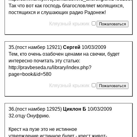
Так что вот как господь благословляет молящихся,
постящихся и слушающих радио Радонеж!
Кляузный крыжик
35.(пост намбер 12921)
Сергей
10/03/2009
Тем, кто очень озабочен ценами на свечки, будет
интересно почитать эту статью:
http://pravbeseda.ru/library/index.php?
page=book&id=580
Кляузный крыжик
36.(пост намбер 12925)
Циклон Б
10/03/2009
32.отцу Онуфрию.
Крест на пузе это не истинное
утверждение,истинное будет - крест живот-