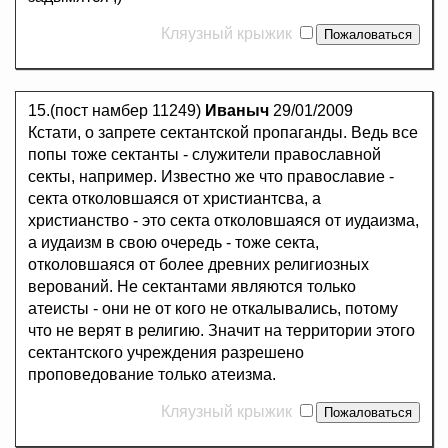
Кляузный крыжик
15.(пост намбер 11249)
Иваныч
29/01/2009
Кстати, о запрете сектантской пропаганды. Ведь все
попы тоже сектанты - служители православной
секты, например. Известно же что православие -
секта отколовшаяся от христиантсва, а
христианство - это секта отколовшаяся от иудаизма,
а иудаизм в свою очередь - тоже секта,
отколовшаяся от более древних религиозных
верований. Не сектантами являются только
атеисты - они не от кого не откалывались, потому
что не верят в религию. Значит на территории этого
сектантского учреждения разрешено
проповедование только атеизма.
Кляузный крыжик