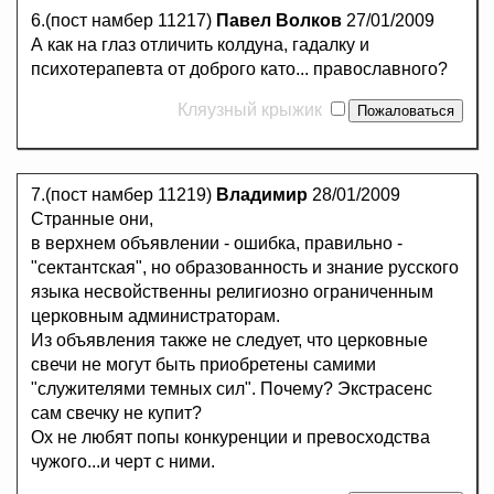
6.(пост намбер 11217)
Павел Волков
27/01/2009
А как на глаз отличить колдуна, гадалку и
психотерапевта от доброго като... православного?
Кляузный крыжик
7.(пост намбер 11219)
Владимир
28/01/2009
Странные они,
в верхнем объявлении - ошибка, правильно -
"сектантская", но образованность и знание русского
языка несвойственны религиозно ограниченным
церковным администраторам.
Из объявления также не следует, что церковные
свечи не могут быть приобретены самими
"служителями темных сил". Почему? Экстрасенс
сам свечку не купит?
Ох не любят попы конкуренции и превосходства
чужого...и черт с ними.