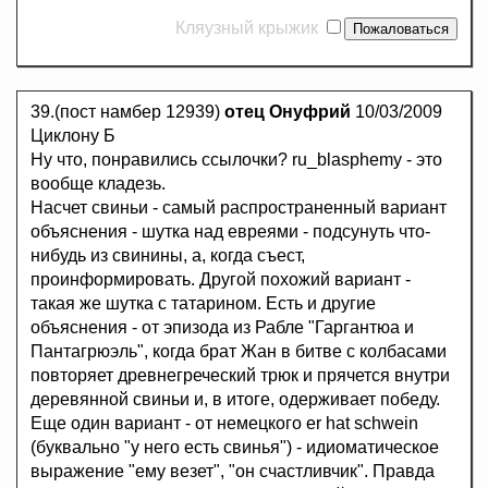
Кляузный крыжик
39.(пост намбер 12939)
отец Онуфрий
10/03/2009
Циклону Б
Ну что, понравились ссылочки? ru_blasphemy - это
вообще кладезь.
Насчет свиньи - самый распространенный вариант
объяснения - шутка над евреями - подсунуть что-
нибудь из свинины, а, когда съест,
проинформировать. Другой похожий вариант -
такая же шутка с татарином. Есть и другие
объяснения - от эпизода из Рабле "Гаргантюа и
Пантагрюэль", когда брат Жан в битве с колбасами
повторяет древнегреческий трюк и прячется внутри
деревянной свиньи и, в итоге, одерживает победу.
Еще один вариант - от немецкого er hat schwein
(буквально "у него есть свинья") - идиоматическое
выражение "ему везет", "он счастливчик". Правда