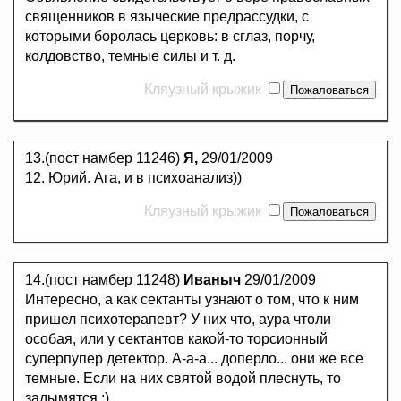
священников в языческие предрассудки, с
которыми боролась церковь: в сглаз, порчу,
колдовство, темные силы и т. д.
Кляузный крыжик
13.(пост намбер 11246)
Я,
29/01/2009
12. Юрий. Ага, и в психоанализ))
Кляузный крыжик
14.(пост намбер 11248)
Иваныч
29/01/2009
Интересно, а как сектанты узнают о том, что к ним
пришел психотерапевт? У них что, аура чтоли
особая, или у сектантов какой-то торсионный
суперпупер детектор. А-а-а... доперло... они же все
темные. Если на них святой водой плеснуть, то
задымятся ;)