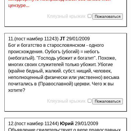
цензуре...
Кляузный крыжик
11.(пост намбер 11243)
JT
29/01/2009
Бог и богатство в старословянском - одного
происхождения. Оубогъ (убогий) = небогъ
(небогатый). "Господь убожит и богатит". Похоже,
многих своих служителей только убожит. Убогие
(крайне бедный, жалкий. субст. нищий, человек,
неполноценный физически или умственно) весьма
почитались в (Православной) церкви. Чего ж вы
хотите?
Кляузный крыжик
12.(пост намбер 11244)
Юрий
29/01/2009
Объявление свидетельствует о вере православных