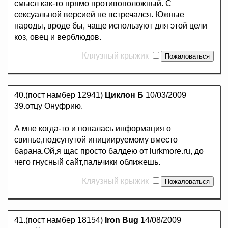
смысл как-то прямо противоположный. С
сексуальной версией не встречался. Южные
народы, вроде бы, чаще используют для этой цели
коз, овец и верблюдов.
Кляузный крыжик
40.(пост намбер 12941)
Циклон Б
10/03/2009
39.отцу Онуфрию.
А мне когда-то и попалась информация о
свинье,подсунутой инициируемому вместо
барана.Ой,я щас просто балдею от lurkmore.ru, до
чего гнусный сайт,пальчики оближешь.
Кляузный крыжик
41.(пост намбер 18154)
Iron Bug
14/08/2009