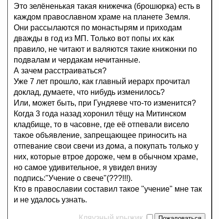
Это зелёненькая такая книжечка (брошюрка) есть в
каждом православном храме на планете Земля.
Они рассылаются по монастырям и приходам
дважды в год из МП. Только вот попы их как
правило, не читают и валяются такие книжонки по
подвалам и чердакам нечитанные.
А зачем расстраиваться?
Уже 7 лет прошло, как главный иерарх прочитал
доклад, думаете, что нибудь изменилось?
Или, может быть, при Гундяеве что-то изменится?
Когда 3 года назад хоронил тёщу на Митинском
кладбище, то в часовне, где её отпевали висело
такое объявление, запрещающее приносить на
отпевание свои свечи из дома, а покупать только у
них, которые втрое дороже, чем в обычном храме,
но самое удивительное, я увидел внизу
подпись:"Учение о свече"(???!!!).
Кто в православии составил такое "учение" мне так
и не удалось узнать.
Кляузный крыжик