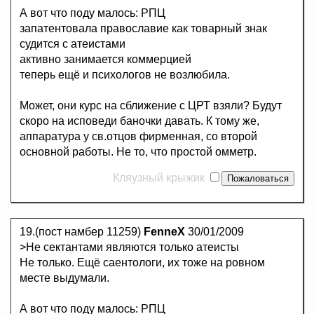
А вот что поду малось: РПЦ
запатентовала православие как товарный знак
судится с атеистами
активно занимается коммерцией
теперь ещё и психологов не возлюбила.
Может, они курс на сближение с ЦРТ взяли? Будут
скоро на исповеди баночки давать. К тому же,
аппаратура у св.отцов фирменная, со второй
основной работы. Не то, что простой омметр.
Кляузный крыжик
19.(пост намбер 11259)
FenneX
30/01/2009
>Не сектантами являются только атеисты
Не только. Ещё саентологи, их тоже на ровном
месте выдумали.
А вот что поду малось: РПЦ