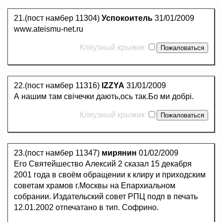
21.(пост намбер 11304)
Успокоитель
31/01/2009
www.ateismu-net.ru
Кляузный крыжик
22.(пост намбер 11316)
IZZYA
31/01/2009
А нашим там свічечки дають,ось так.Бо ми добрі.
Кляузный крыжик
23.(пост намбер 11347)
мирянин
01/02/2009
Его Святейшество Алексий 2 сказал 15 декабря
2001 года в своём обращении к клиру и приходским
советам храмов г.Москвы на Епархиальном
собрании. Издательский совет РПЦ подп в печать
12.01.2002 отпечатано в тип. Софрино.