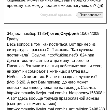
худенькие. Может они,как медведи перед спячкой,в
промежутках между постами жирок нагуливают? :))))
Кляузный крыжик
34.(пост намбер 11854)
отец Онуфрий
10/02/2009
Графу.
Весь вопрос в том, как поститься. Вот пример из
литературы - рассказ С. Писахова "Как купчиха
постничала". Ссылка: http://kuking.net/8_624.htm
Дело в том, что святые отцы живут строго по
Писанию: Взгляните на птиц небесных: они ни сеют,
ни жнут, ни собирают в житницы; и Отец ваш
Небесный питает их. Вы не гораздо ли лучше их?
(Мф. 6:26). А вот Вам пример, до чего может
довести истинное упование на господа. Ссылка:
http://community.livejournal.com/ru_blasphemy/156008.htm
А вот здесь вообще триумф православной аскезы
(смотреть в комментариях)
http://community.livejournal.com/ru_antireligion/2498288.ht