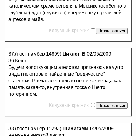
католическом храме сегодня в Мексике (особенно в
глубинке) идет (служится) вперемешку с религией
ацтеков и майя.
Кляузный крыжик
37.(пост намбер 14899)
Циклон Б
02/05/2009
36.Кошк.
Будучи воиствующим атеистом признаюсь вам,что
видел некоторые найденные "ведические"
статуэтки. Впечатляет сильно,но не как вера,а как
память какая-то, внутренняя тоска о Нечто
потерянном.
Кляузный крыжик
38.(пост намбер 15293)
Шинигами
14/05/2009
не нужен никакой диспут.