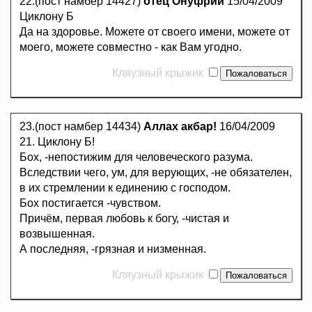
22.(пост намбер 14427)
отец Онуфрий
15/04/2009
Циклону Б
Да на здоровье. Можете от своего имени, можете от
моего, можете совместно - как Вам угодно.
Кляузный крыжик
23.(пост намбер 14434)
Аллах акбар!
16/04/2009
21. Циклону Б!
Бох, -непостижим для человеческого разума.
Вследствии чего, ум, для верующих, -не обязателен,
в их стремлении к единению с господом.
Бох постигается -чувством.
Причём, первая любовь к богу, -чистая и
возвышенная.
А последняя, -грязная и низменная.
Кляузный крыжик