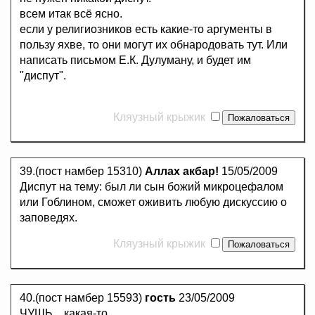
всем итак всё ясно.
если у религиозников есть какие-то аргументы в
пользу яхве, то они могут их обнародовать тут. Или
написать письмом Е.К. Дулуману, и будет им
"диспут".
Кляузный крыжик
39.(пост намбер 15310)
Аллах акбар!
15/05/2009
Диспут на тему: был ли сын божий микроцефалом
или Гоблином, сможет оживить любую дискуссию о
заповедях.
Кляузный крыжик
40.(пост намбер 15593)
гость
23/05/2009
ЧУШЬ.., какая-то.