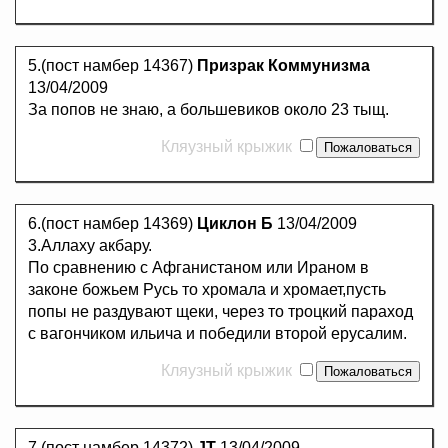
5.(пост намбер 14367)
Призрак Коммунизма
13/04/2009
За попов не знаю, а большевиков около 23 тыщ.
Кляузный крыжик
6.(пост намбер 14369)
Циклон Б
13/04/2009
3.Аллаху акбару.
По сравнению с Афганистаном или Ираном в
законе божьем Русь то хромала и хромает,пусть
попы не раздувают щеки, через то троцкий параход
с вагончиком ильича и победили второй ерусалим.
Кляузный крыжик
7.(пост намбер 14372)
JT
13/04/2009