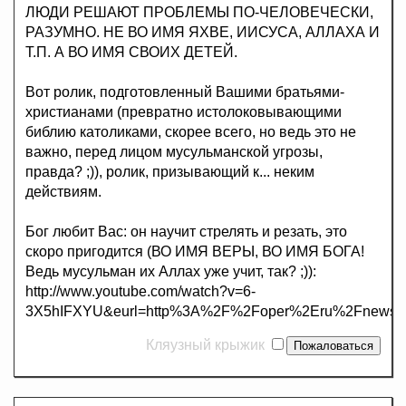
ЛЮДИ РЕШАЮТ ПРОБЛЕМЫ ПО-ЧЕЛОВЕЧЕСКИ,
РАЗУМНО. НЕ ВО ИМЯ ЯХВЕ, ИИСУСА, АЛЛАХА И
Т.П. А ВО ИМЯ СВОИХ ДЕТЕЙ.
Вот ролик, подготовленный Вашими братьями-
христианами (превратно истолоковывающими
библию католиками, скорее всего, но ведь это не
важно, перед лицом мусульманской угрозы,
правда? ;)), ролик, призывающий к... неким
действиям.
Бог любит Вас: он научит стрелять и резать, это
скоро пригодится (ВО ИМЯ ВЕРЫ, ВО ИМЯ БОГА!
Ведь мусульман их Аллах уже учит, так? ;)):
http://www.youtube.com/watch?v=6-
3X5hIFXYU&eurl=http%3A%2F%2Foper%2Eru%2Fnews%
Кляузный крыжик