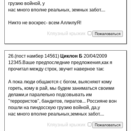
грузию войной, у
нас много вполне реальных, земных забот....
Никто не воскрес- всем АллилуЯ!
Кляузный крыжик
26.(пост намбер 14561)
Циклон Б
20/04/2009
12345.Ваше предпоследние предложения,как я
прочитал между строк, звучит наверное так:
А пока люди общаются с богом, выясняют кому
гореть, кому в рай, мы будем заниматься своими
делами,и паралельно подсовывать им
"террористов", бандитов, пиратов... Россияне вон
пошли на пиндосскую грузию войной, да,у
нас много вполне реальных,земных забот....
Кляузный крыжик