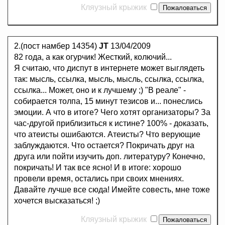
Кляузный крыжик
2.(пост намбер 14354)
JT
13/04/2009
82 года, а как огурчик! Жесткий, колючий...
Я считаю, что диспут в интернете может выглядеть
так: мысль, ссылка, мысль, мысль, ссылка, ссылка,
ссылка... Может, оно и к лучшему ;) "В реале" -
собирается толпа, 15 минут тезисов и... понеслись
эмоции. А что в итоге? Чего хотят организаторы? За
час-другой приблизиться к истине? 100% - доказать,
что атеисты ошибаются. Атеисты? Что верующие
заблуждаются. Что остается? Покричать друг на
друга или пойти изучить доп. литературу? Конечно,
покричать! И так все ясно! И в итоге: хорошо
провели время, остались при своих мнениях.
Давайте лучше все сюда! Имейте совесть, мне тоже
хочется высказаться! ;)
Кляузный крыжик