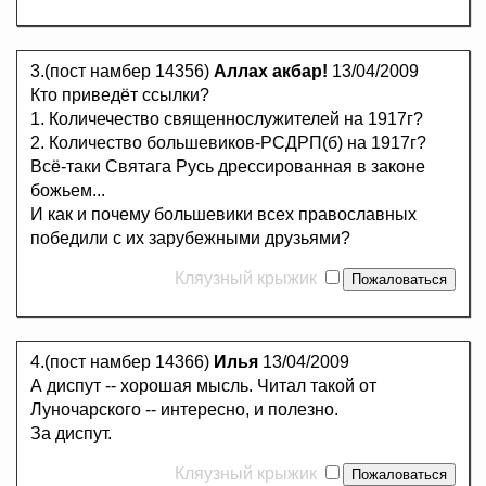
3.(пост намбер 14356)
Аллах акбар!
13/04/2009
Кто приведёт ссылки?
1. Количечество священнослужителей на 1917г?
2. Количество большевиков-РСДРП(б) на 1917г?
Всё-таки Святага Русь дрессированная в законе
божьем...
И как и почему большевики всех православных
победили с их зарубежными друзьями?
Кляузный крыжик
4.(пост намбер 14366)
Илья
13/04/2009
А диспут -- хорошая мысль. Читал такой от
Луночарского -- интересно, и полезно.
За диспут.
Кляузный крыжик