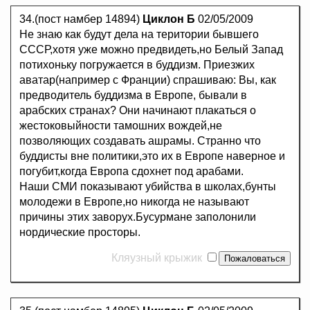
34.(пост намбер 14894)
Циклон Б
02/05/2009
Не знаю как будут дела на територии бывшего
СССР,хотя уже можно предвидеть,но Белый Запад
потихоньку погружается в буддизм. Приезжих
аватар(например с Франции) спрашиваю: Вы, как
предводитель буддизма в Европе, бывали в
арабских странах? Они начинают плакаться о
жестоковыйности тамошних вождей,не
позволяющих создавать ашрамы. Странно что
буддисты вне политики,это их в Европе наверное и
погубит,когда Европа сдохнет под арабами.
Наши СМИ показывают убийства в школах,бунты
молодежи в Европе,но никогда не называют
причины этих заворух.Бусурмане заполонили
нордические просторы.
Кляузный крыжик