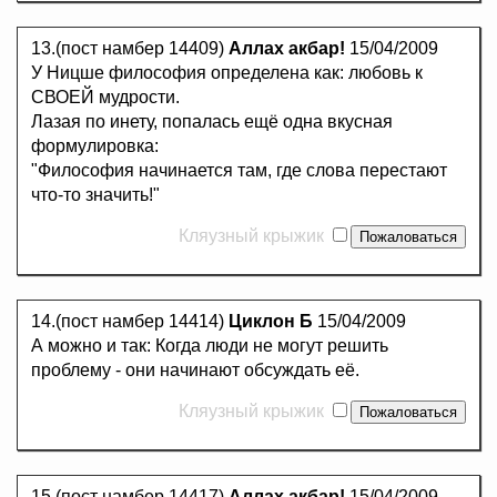
13.(пост намбер 14409)
Аллах акбар!
15/04/2009
У Ницше философия определена как: любовь к
СВОЕЙ мудрости.
Лазая по инету, попалась ещё одна вкусная
формулировка:
"Философия начинается там, где слова перестают
что-то значить!"
Кляузный крыжик
14.(пост намбер 14414)
Циклон Б
15/04/2009
А можно и так: Когда люди не могут решить
проблему - они начинают обсуждать её.
Кляузный крыжик
15.(пост намбер 14417)
Аллах акбар!
15/04/2009