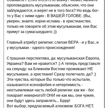
проповедовать мусульманам, объясняя, что они
заблуждаются, и верят не в того бога? Но ведь бог-
то у Вас с ними один - В ВАШЕЙ ГОЛОВЕ. (Вы,
уверен, знаете, корни ислама - в христианстве,
только не говорите об этом мусульманам, они Вас
примут за сумасшедшего ;))
Главный атрибут религии: слепая ВЕРА - и у Вас, и
у мусульман - одного происхождения!
Страшная перспектива, да: мусульманская Европа,
Украина? Вам не нравится? ;) А теперь представьте
на секунду: на Ближнем Востоке проживают НЕ
мусульмане, а христиане! Сразу полегчало, да? ;)
Эти чувства, которые Вы только что испытали,
называются ксенофобия и нетерпимость -
неотъемлемая часть любой религии: как же - бог
покарает неверного!!! ОНИ не как мы, они чужие,
они будут здесь заправлять... Бррр!
Вот выбор, предлагаемый атеизмом: БОГА НЕТ.