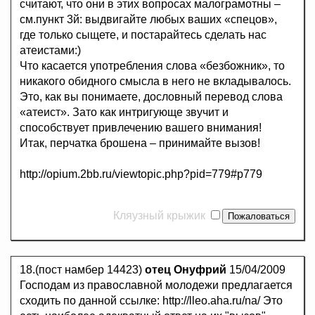
считают, что они в этих вопросах малограмотны –
см.пункт 3й: выдвигайте любых ваших «спецов»,
где только сыщете, и постарайтесь сделать нас
атеистами:)
Что касается употребления слова «безбожник», то
никакого обидного смысла в него не вкладывалось.
Это, как вы понимаете, дословный перевод слова
«атеист». Зато как интригующе звучит и
способствует привлечению вашего внимания!
Итак, перчатка брошена – принимайте вызов!
http://opium.2bb.ru/viewtopic.php?pid=779#p779
Кляузный крыжик
18.(пост намбер 14423)
отец Онуфрий
15/04/2009
Господам из православной молодежи предлагается
сходить по данной ссылке: http://lleo.aha.ru/na/ Это