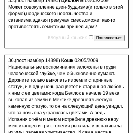
35.(пост намбер 14895)
Циклон Б
02/05/2009
Может совокупление дзен-буддизма(и только в этой
форме),нордического неоязычества и
сатанизма,эдакая гремучая смесь,сможет как-то
противостоять семитским пришельцам?
Кляузный крыжик
36.(пост намбер 14898)
Кошк
02/05/2009
Национальные воспоминания заложены в груди
человеческой глубже, чем обыкновенно думают.
Дерзните только выкопать из земли старинные
статуи, и в одну ночь расцветёт и старинная любовь
к ним с ее цветами: когда Беллок в начале 19 века
выкопал из земли в Мексике древнеязыческую
каменную статую, то он на следующий день увидел,
что за ночь она украсилась цветами. А ведь
Испания огнём и мечом истребила древнюю веру
мексиканцев и три столетия рыхлила и вспахивала
их умы, засевая христианство. И сама месса в