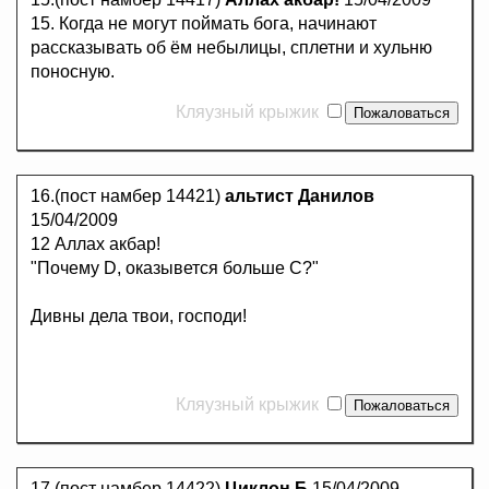
15. Когда не могут поймать бога, начинают
рассказывать об ём небылицы, сплетни и хульню
поносную.
Кляузный крыжик
16.(пост намбер 14421)
альтист Данилов
15/04/2009
12 Аллах акбар!
"Почему D, оказывется больше С?"
Дивны дела твои, господи!
Кляузный крыжик
17.(пост намбер 14422)
Циклон Б
15/04/2009