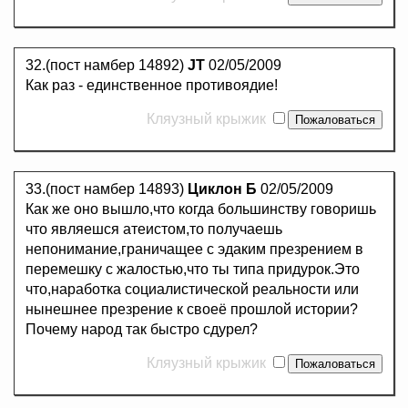
32.(пост намбер 14892)
JT
02/05/2009
Как раз - единственное противоядие!
Кляузный крыжик
33.(пост намбер 14893)
Циклон Б
02/05/2009
Как же оно вышло,что когда большинству говоришь
что являешся атеистом,то получаешь
непонимание,граничащее с эдаким презрением в
перемешку с жалостью,что ты типа придурок.Это
что,наработка социалистической реальности или
нынешнее презрение к своеё прошлой истории?
Почему народ так быстро сдурел?
Кляузный крыжик