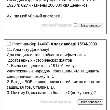
1923 гг. были казнены 200 000 священников.
Ах, где мой ч0рный пистолет!..
Кляузный крыжик
12.(пост намбер 14408)
Аллах акбар!
15/04/2009
11. Альтисту Данилову!
Для специалистов в области арифметики и
"достоверных исторических фактов"...
1. Было священников в 1917-А, минус
уничтоженные народом, понявшим, что защищать
священников некому-Б=С.
2. В годы ВОВ, священников погибших на фронтах
защищая тов. Сталина=D.
3. Почему D, оказывется больше С(по Кураеву)?
Кляузный крыжик