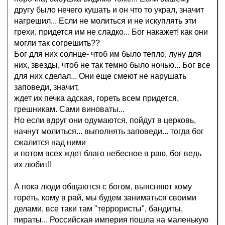
другу было нечего кушать и он что то украл, значит
нагрешил... Если не молиться и не искуплять эти
грехи, придется им не сладко... Бог накажет! как они
могли так согрешить??
Бог для них солнце- чтоб им было тепло, луну для
них, звезды, чтоб не так темно было ночью... Бог все
для них сделал... Они еще смеют не нарушать
заповеди, значит,
ждет их печка адская, гореть всем придется,
грешникам. Сами виноваты...
Но если вдруг они одумаются, пойдут в церковь,
начнут молиться... выполнять заповеди... тогда бог
сжалится над ними
и потом всех ждет благо небесное в раю, бог ведь
их любит!!
А пока люди общаются с богом, выясняют кому
гореть, кому в рай, мы будем заниматься своими
делами, все таки там "террористы", бандиты,
пираты... Российская империя пошла на маленькую