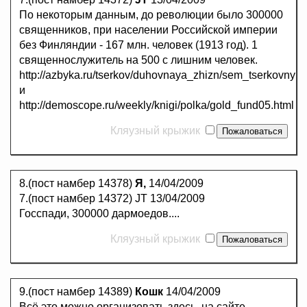
По некоторым данным, до революции было 300000
священников, при населении Российской империи
без Финляндии - 167 млн. человек (1913 год). 1
священнослужитель на 500 с лишним человек.
http://azbyka.ru/tserkov/duhovnaya_zhizn/sem_tserkovnyh_
и
http://demoscope.ru/weekly/knigi/polka/gold_fund05.html
Кляузный крыжик
8.(пост намбер 14378)
Я,
14/04/2009
7.(пост намбер 14372) JT 13/04/2009
Госспади, 300000 дармоедов....
Кляузный крыжик
9.(пост намбер 14389)
Кошк
14/04/2009
Всё это можно организовать здесь, на сайте,