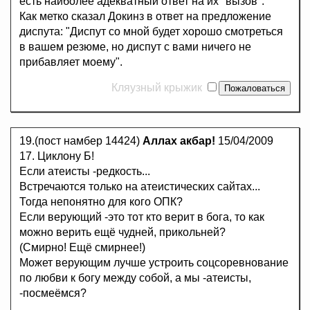
есть наиболее адекватный ответ на их "вызов".
Как метко сказал Докинз в ответ на предложение
диспута: "Диспут со мной будет хорошо смотреться
в вашем резюме, но диспут с вами ничего не
прибавляет моему".
Кляузный крыжик
19.(пост намбер 14424)
Аллах акбар!
15/04/2009
17. Циклону Б!
Если атеисты -редкость...
Встречаются только на атеистических сайтах...
Тогда непонятно для кого ОПК?
Если верующий -это тот кто верит в бога, то как
можно верить ещё чудней, прикольней?
(Смирно! Ещё смирнее!)
Может верующим лучше устроить соцсоревнование
по любви к богу между собой, а мы -атеисты,
-посмеёмся?