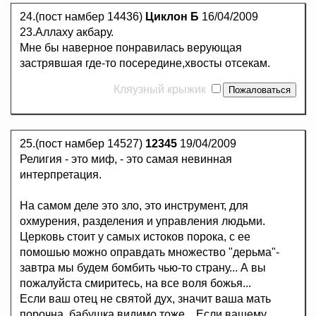
24.(пост намбер 14436)
Циклон Б
16/04/2009
23.Аллаху акбару.
Мне бы наверное понравилась верующая
застрявшая где-то посередине,хвосты отсекам.
Кляузный крыжик
25.(пост намбер 14527)
12345
19/04/2009
Религия - это миф, - это самая невинная
интерпретация.
На самом деле это зло, это инструмент, для
охмурения, разделения и управления людьми.
Церковь стоит у самых истоков порока, с ее
помошью можно оправдать множество "дерьма"-
завтра мы будем бомбить чью-то страну... А вы
пожалуйста смиритесь, на все воля божья...
Если ваш отец не святой дух, значит ваша мать
порочна, бабушка видимо тоже... Если вашему