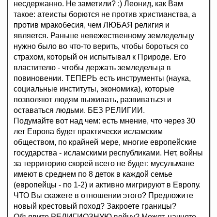
несдержанно. Не заметили? ;) Леонид, как Вам
такое: атеисты борются не против христианства, а
против мракобесия, чем ЛЮБАЯ религия и
является. Раньше невежественному земледельцу
нужно было во что-то верить, чтобы бороться со
страхом, который он испытывал к Природе. Его
властителю - чтобы держать земледельца в
повиновении. ТЕПЕРЬ есть инструменты (наука,
социальные институты, экономика), которые
позволяют людям выживать, развиваться и
оставаться людьми. БЕЗ РЕЛИГИИ.
Подумайте вот над чем: есть мнение, что через 30
лет Европа будет практически исламским
обществом, по крайней мере, многие европейские
государства - исламскими республиками. Нет, войны
за территорию скорей всего не будет: мусульмане
имеют в среднем по 8 деток в каждой семье
(европейцы - по 1-2) и активно мигрируют в Европу.
ЧТО Вы скажете в отношении этого? Предложите
новый крестовый поход? Закроете границы?
Объявите РЕЛИГИОЗНУЮ войну? Может, начнете