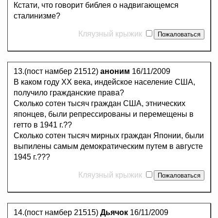
Кстати, что говорит библея о надвигающемся
сталинизме?
Кляузный крыжик
13.(пост намбер 21512)
аноним
16/11/2009
В каком году ХХ века, индейское население США,
получило гражданские права?
Сколько сотен тысяч граждан США, этнических
японцев, были репрессированы и перемещены в
гетто в 1941 г.??
Сколько сотен тысяч мирных граждан Японии, были
выпилены самым демократическим путем в августе
1945 г.???
Кляузный крыжик
14.(пост намбер 21515)
Дьячок
16/11/2009