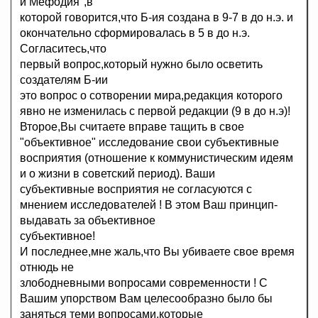
и Мефодия",в
которой говорится,что Б-ия создана в 9-7 в до н.э. и
окончательно сформировалась в 5 в до н.э.
Согласитесь,что
первый вопрос,который нужно было осветить
создателям Б-ии
это вопрос о сотворении мира,редакция которого
явно не изменилась с первой редакции (9 в до н.э)!
Второе,Вы считаете вправе тащить в свое
"объективное" исследование свои субъективные
восприятия (отношение к коммунистическим идеям
и о жизни в советский период). Ваши
субъективные восприятия не согласуются с
мнением исследователей ! В этом Ваш принцип-
выдавать за объективное
субъективное!
И последнее,мне жаль,что Вы убиваете свое время
отнюдь не
злободневными вопросами современности ! С
Вашим упорством Вам целесообразно было бы
заняться теми вопросами,которые