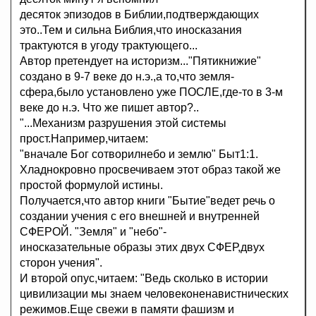
десяток эпизодов в Библии,подтверждающих
это..Тем и сильна Библия,что иносказания
трактуются в угоду трактующего...
Автор претендует на историзм..."Пятикнижие"
создано в 9-7 веке до н.э.,а то,что земля-
сфера,было установлено уже ПОСЛЕ,где-то в 3-м
веке до н.э. Что же пишет автор?..
"...Механизм разрушения этой системы
прост.Например,читаем:
"вначале Бог сотворилнебо и землю" Быт1:1.
Хладнокровно просвечиваем этот образ такой же
простой формулой истины.
Получается,что автор книги "Бытие"ведет речь о
создании учения с его внешней и внутренней
СФЕРОЙ. "Земля" и "небо"-
иносказательные образы этих двух СФЕР,двух
сторон учения".
И второй опус,читаем: "Ведь сколько в истории
цивилизации мы знаем человеконенавистнических
режимов.Еще свежи в памяти фашизм и