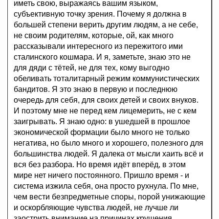
иметь свою, выражаясь вашим языком,
субъективную точку зрения. Почему я должна в
большей степени верить другим людям, а не себе,
не своим родителям, которые, ой, как много
рассказывали интересного из пережитого ими
сталинского кошмара. И я, заметьте, знаю это не
для дяди с тётей, не для тех, кому выгодно
обеливать тоталитарный режим коммунистических
бандитов. Я это знаю в первую и последнюю
очередь для себя, для своих детей и своих внуков.
И поэтому мне не перед кем лицемерить, не с кем
заигрывать. Я знаю одно: в ушедшей в прошлое
экономической формации было много не только
негатива, но было много и хорошего, полезного для
большинства людей. Я далека от мысли хаить всё и
вся без разбора. Но время идёт вперёд, в этом
мире нет ничего постоянного. Пришло время - и
система изжила себя, она просто рухнула. По мне,
чем вести безпредметные споры, порой унижающие
и оскорбляющие чувства людей, не лучше ли
заострить внимание на причинах крушения