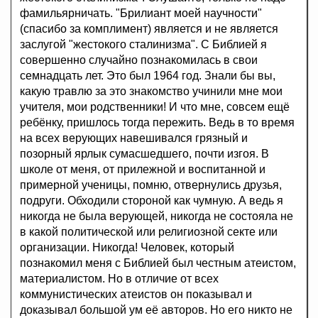
фамильярничать. "Брилиант моей научности"
(спасибо за комплимент) является и не является
заслугой "жестокого сталинизма". С Библией я
совершенно случайно познакомилась в свои
семнадцать лет. Это был 1964 год. Знали бы вы,
какую травлю за это знакомство учинили мне мои
учителя, мои родственники! И что мне, совсем ещё
ребёнку, пришлось тогда пережить. Ведь в то время
на всех верующих навешивался грязный и
позорный ярлык сумасшедшего, почти изгоя. В
школе от меня, от прилежной и воспитанной и
примерной ученицы, помню, отвернулись друзья,
подруги. Обходили стороной как чумную. А ведь я
никогда не была верующей, никогда не состояла не
в какой политической или религиозной секте или
организации. Никогда! Человек, который
познакомил меня с Библией был честным атеистом,
материалистом. Но в отличие от всех
коммунистических атеистов он показывал и
доказывал большой ум её авторов. Но его никто не