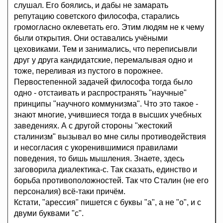
слушал. Его боялись, и дабы не замарать
репутацию советского философа, старались
громогласно оклеветать его. Этим людям не к чему
были открытия. Они оставались учёными
цеховиками. Тем и занимались, что переписывли
друг у друга кандидатские, перемалывая одно и
тоже, переливая из пустого в порожнее.
Первостепенной задачей философа тогда было
одно - отстаивать и распространять "научные"
принципы "научного коммунизма". Что это такое -
знают многие, учившиеся тогда в высших учебных
заведениях. А с другой стороны "жестокий
сталинизм" вызывал во мне силы противодействия
и несогласия с укоренившимися правилами
поведения, то бишь мышления. Знаете, здесь
заговорила диалектика-с. Так сказать, единство и
борьба противоположностей. Так что Сталин (не его
персоналия) всё-таки причём.
Кстати, "арессия" пишется с буквы "а", а не "о", и с
двуми буквами "с".