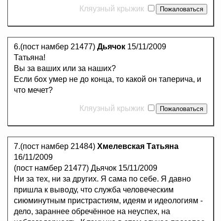
Кляузный крыжик
6.(пост намбер 21477)
Дьячок
15/11/2009
Татьяна!
Вы за ваших или за наших?
Если бох умер не до конца, то какой он таперича, и
что мечет?
Кляузный крыжик
7.(пост намбер 21484)
Хмелевская Татьяна
16/11/2009
(пост намбер 21477) Дьячок 15/11/2009
Ни за тех, ни за других. Я сама по себе. Я давно
пришла к выводу, что служба человеческим
сиюминутным пристрастиям, идеям и идеологиям -
дело, зараннее обречённое на неуспех, на