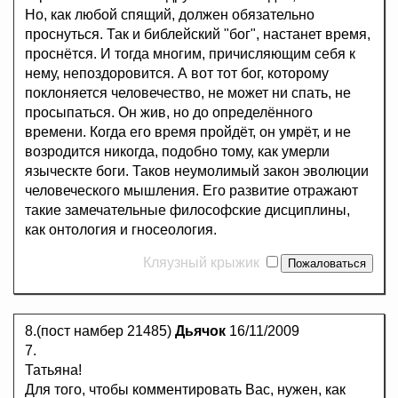
Но, как любой спящий, должен обязательно
проснуться. Так и библейский "бог", настанет время,
проснётся. И тогда многим, причисляющим себя к
нему, непоздоровится. А вот тот бог, которому
поклоняется человечество, не может ни спать, не
просыпаться. Он жив, но до определённого
времени. Когда его время пройдёт, он умрёт, и не
возродится никогда, подобно тому, как умерли
языческте боги. Таков неумолимый закон эволюции
человеческого мышления. Его развитие отражают
такие замечательные философские дисциплины,
как онтология и гносеология.
Кляузный крыжик
8.(пост намбер 21485)
Дьячок
16/11/2009
7.
Татьяна!
Для того, чтобы комментировать Вас, нужен, как