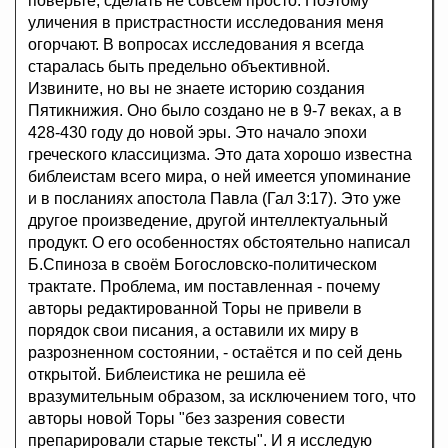
поверьте, сделать не совсем просто. Поэтому
уличения в пристрастности исследования меня
огорчают. В вопросах исследования я всегда
старалась быть предельно объективной.
Извините, но вы не знаете историю создания
Пятикнижия. Оно было создано не в 9-7 веках, а в
428-430 году до новой эры. Это начало эпохи
греческого классицизма. Это дата хорошо известна
библеистам всего мира, о ней имеется упоминание
и в посланиях апостола Павла (Гал 3:17). Это уже
другое произведение, другой интеллектуальный
продукт. О его особенностях обстоятельно написал
Б.Спиноза в своём Богословско-политическом
трактате. Проблема, им поставленная - почему
авторы редактированной Торы не привели в
порядок свои писания, а оставили их миру в
разрозненном состоянии, - остаётся и по сей день
открытой. Библеистика не решила её
вразумительным образом, за исключением того, что
авторы новой Торы "без зазрения совести
препарировали старые тексты". И я исследую