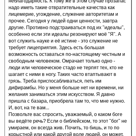
неблагодарность. К тому же в этом случае прозапас
надо иметь такие отвратительные качества как
лицемерие, угождение, служение авторитетам и
прочее. Сегодня у людей одни ценности, завтра
другие. Противно подстраиваться под их "идеалы",
особенно если эти идеалы резонируют моё "Я". А
вот служить науке и её истине - это служение не
требует лицеприятия. Здесь есть большая
возможность оставаться по-настоящему честным и
свободным человеком. Омрачает только одно -
люди или человеческое стадо не терпят тех, кто не
шагает с ними в ногу. Таких часто втаптывают в
грязь. Треба приспосабливаться, петь им
дифирамбы. Но у меня больше нет ни времени, ни
желания заниматься этим искусством. Я давно
пришла с базара, приобрела там то, что мне нужно.
И, вот, на те вам...
Позвольте вас спросить, уважаемый, о каком боге
вы ведёте речь? Если о библейском, то этот "бог" не
умираем, он всегда жив. Почить, то бишь, и то по
корыстной или какой другой воле людей, он может.