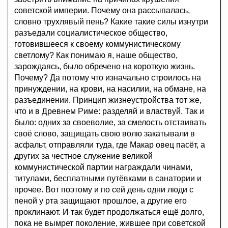
советской империи. Почему она рассыпалась,
словно трухлявый пень? Какие такие силы изнутри
разъедали социалистическое общество,
готовившееся к своему коммунистическому
светлому? Как понимаю я, наше общество,
зарождаясь, было обречено на короткую жизнь.
Почему? Да потому что изначально строилось на
принуждении, на крови, на насилии, на обмане, на
разъединении. Принцип жизнеустройства тот же,
что и в Древнем Риме: разделяй и властвуй. Так и
было: одних за своеволие, за смелость отстаивать
своё слово, защищать свою волю закатывали в
асфальт, отправляли туда, где Макар овец пасёт, а
других за честное служение великой
коммунистической партии награждали чинами,
титулами, бесплатными путёвками в санатории и
прочее. Вот поэтому и по сей день одни люди с
пеной у рта защищают прошлое, а другие его
проклинают. И так будет продолжаться ещё долго,
пока не вымрет поколение, жившее при советской