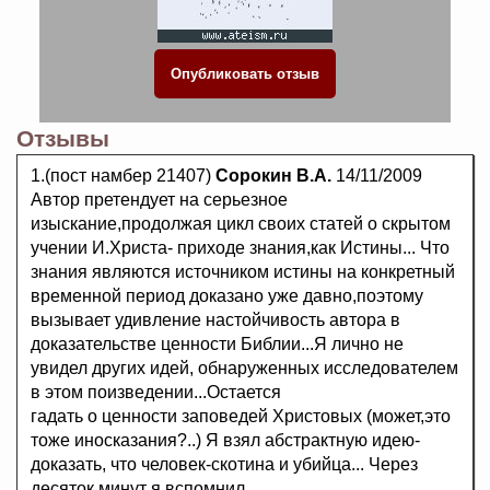
Отзывы
1.(пост намбер 21407)
Сорокин В.А.
14/11/2009
Автор претендует на серьезное
изыскание,продолжая цикл своих статей о скрытом
учении И.Христа- приходе знания,как Истины... Что
знания являются источником истины на конкретный
временной период доказано уже давно,поэтому
вызывает удивление настойчивость автора в
доказательстве ценности Библии...Я лично не
увидел других идей, обнаруженных исследователем
в этом поизведении...Остается
гадать о ценности заповедей Христовых (может,это
тоже иносказания?..) Я взял абстрактную идею-
доказать, что человек-скотина и убийца... Через
десяток минут я вспомнил