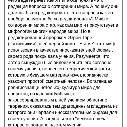
чего ведёте речь? Как я пытаюсь понять - это
редакция вопроса о сотворении мира. А почему они
должны были редактировать этот вопрос и как его
вообще возможно было редактировать? Миф о
сотворении мира стар, как сам мир и присутствует в
мифологии многих народов мира. Но в
редактированной пророком Эзрой Торе
(Пятикнижии), в её первой книге "Бытие" этот миф
использован в качестве иносказательной формы,
своего рода покрывала учения. Разумеется, что
автор вынужден был видоизменить его согласно
своему учению, вернее его теоретической части,
которую в будущем материализует, юридически
узаконит простой смертный человек. Богатейшая
религиозная (и нетолько) культура мира для
пророков, создавших Библию, с
законсервированным в ней учением об истине
творения, оказалась тем драгоценным кладезем, из
которого они черпали иносказательные образы для
своего учения. А заодно, и того "великого дела",
которое основанно на этом учении.