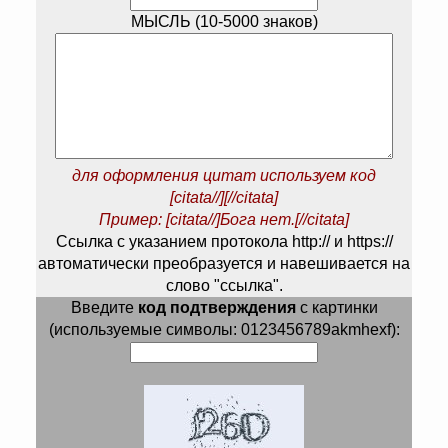
МЫСЛЬ (10-5000 знаков)
для оформления цитат используем код
[citata//][//citata]
Пример: [citata//]Бога нет.[//citata]
Ссылка с указанием протокола http:// и https://
автоматически преобразуется и навешивается на
слово "ссылка".
Введите
код подтверждения
с картинки
(используемые символы: 0123456789akmhexf):