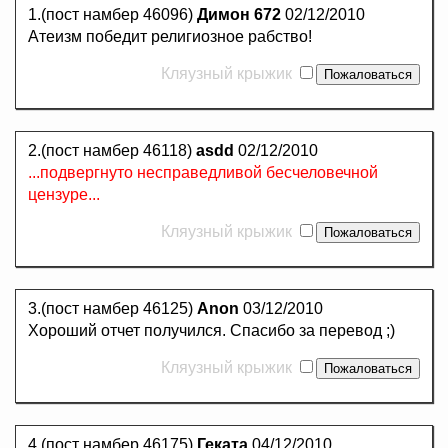
1.(пост намбер 46096)
Димон 672
02/12/2010
Атеизм победит религиозное рабство!
Кляузный крыжик
2.(пост намбер 46118)
asdd
02/12/2010
...подвергнуто несправедливой бесчеловечной
цензуре...
Кляузный крыжик
3.(пост намбер 46125)
Anon
03/12/2010
Хороший отчет получился. Спасибо за перевод ;)
Кляузный крыжик
4.(пост намбер 46175)
Геката
04/12/2010