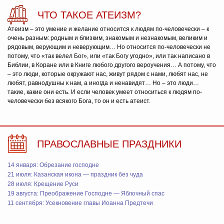
ЧТО ТАКОЕ АТЕИЗМ?
Атеизм – это умение и желание относится к людям по-человечески – к
очень разным: родным и близким, знакомым и незнакомым, великим и
рядовым, верующим и неверующим… Но относится по-человечески не
потому, что «так велел Бог», или «так Богу угодно», или так написано в
Библии, в Коране или в Книге любого другого вероучения… А потому, что
– это люди, которые окружают нас, живут рядом с нами, любят нас, не
любят, равнодушны к нам, а иногда и ненавидят… Но – это люди…
такие, какие они есть. И если человек умеет относиться к людям по-
человечески без всякого Бога, то он и есть атеист.
ПРАВОСЛАВНЫЕ ПРАЗДНИКИ
14 января: Обрезание господне
21 июля: Казанская икона — праздник без чуда
28 июля: Крещение Руси
19 августа: Преображение Господне — Яблочный спас
11 сентября: Усекновение главы Иоанна Предтечи