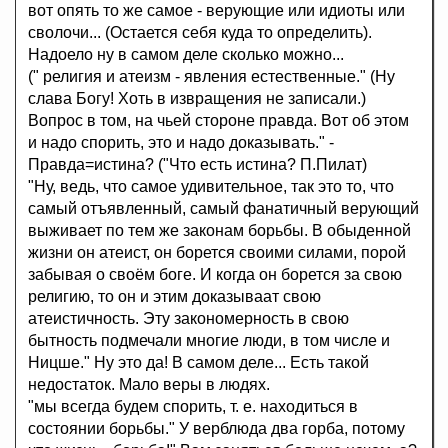
вот опять то же самое - верующие или идиоты или
сволочи... (Остается себя куда то определить).
Надоело ну в самом деле сколько можно...
(" религия и атеизм - явления естественные." (Ну
слава Богу! Хоть в извращения не записали.)
Вопрос в том, на чьей стороне правда. Вот об этом
и надо спорить, это и надо доказывать." -
Правда=истина? ("Что есть истина? П.Пилат)
"Ну, ведь, что самое удивительное, так это то, что
самый отъявленный, самый фанатичный верующий
выживает по тем же законам борьбы. В обыденной
жизни он атеист, он борется своими силами, порой
забывая о своём боге. И когда он борется за свою
религию, то он и этим доказываат свою
атеистичность. Эту закономерность в свою
бытность подмечали многие люди, в том числе и
Ницше." Ну это да! В самом деле... Есть такой
недостаток. Мало веры в людях.
"мы всегда будем спорить, т. е. находиться в
состоянии борьбы." У верблюда два горба, потому