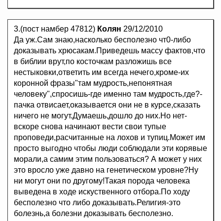
3.(пост намбер 47812)
Колян
29/12/2010
Да уж.Сам знаю,насколько бесполезно чт0-либо
доказывать хрюсакам.Приведешь массу фактов,что
в библии врут,по косточкам разложишь все
нестыковки,ответить им всегда нечего,кроме-их
коронной фразы"там мудрость,непонятная
человеку",спросишь-где именно там мудрость,где?-
пачка отвисает,оказывается они не в курсе,сказать
ничего не могут.Думаешь,дошло до них.Но нет-
вскоре снова начинают вести свои тупые
проповеди,расчитанные на лохов и тупиц.Может им
просто выгодно чтобы люди соблюдали эти корявые
морали,а самим этим пользоваться? А может у них
это вросло уже давно на генетическом уровне?Ну
ни могут они по другому!Такая порода человека
выведена в ходе искуственного отбора.По ходу
бесполезно что либо доказывать.Религия-это
болезнь,а болезни доказывать бесполезно.