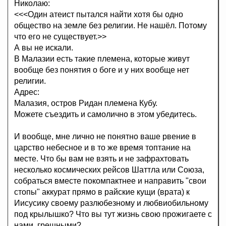
Николаю:
<<<Один атеист пытался найти хотя бы одно
общество на земле без религии. Не нашёл. Потому
что его не существует.>>
А вы не искали.
В Малазии есть такие племена, которые живут
вообще без понятия о боге и у них вообще нет
религии.
Адрес:
Малазия, остров Ридан племена Кубу.
Можете съездить и самолично в этом убедитесь.
И вообще, мне лично не понятно ваше рвение в
царство небесное и в то же время топтание на
месте. Что бы вам не взять и не зафрахтовать
несколько космических рейсов Шаттла или Союза,
собраться вместе покомпактнее и направить "свои
стопы" аккурат прямо в райские кущи (врата) к
Иисусику своему разлюбезному и любвиобильному
под крылышко? Что вы тут жизнь свою прожигаете с
нами, грешными?