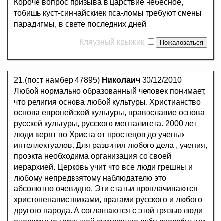
Короче вопрос призыва в царствие небесное,
тобишь куст-синнайскиек пса-ломы требуют смены
парадигмы, в свете последних дней!
Кляузный крыжик
21.(пост намбер 47895)
Николаич
30/12/2010
Любой нормально образованный человек понимает,
что религия основа любой культуры. Христианство
основа европейской культуры, православие основа
русской культуры, русского менталитета. 2000 лет
люди верят во Христа от простецов до ученых
интеллектуалов. Для развития любого дела , учения,
проэкта необходима организация со своей
иерархией. Церковь учит что все люди грешны и
любому непредвзятому наблюдателю это
абсолютно очевидно. Эти статьи проплачиваются
христоненавистниками, врагами русского и любого
другого народа. А соглашаются с этой грязью люди