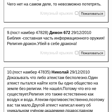
Чего нет на самом деле, то невозможно потетрять.
Кляузный крыжик
9.(пост намбер 47828)
Димон 672
29/12/2010
Библия -составная часть информационного оружия!
Религия-дракон.Убей в себе дракона!
Кляузный крыжик
10.(пост намбер 47835)
Николай
29/12/2010
Доказывать что либо атеистам бесполезно.Один
атеист пытался найти хотя бы одно общество на
земле без религии. Не нашёл.Потому что его не
существует.Религия это также естественно как
воздух и вода. Атеизм-противоестественно,поэтому
вас так мало.Другой атеист написал книгу об
уникальном учёном-академике,православном