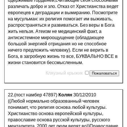
одержимые гордыней,считающие себя способными
различать добро и зло. Отказ от Христианства ведет
европецев к деградации и вымиранию. Посмотрите
на мусульман: их религия помогает им выживать,
распространяться и развиваться. Без веры в Бога
жить нельзя. Атеизм не медицинский факт, а
антисистемное мироощущение (обладающее
большой энергией отрицания но не способное
ничего предложить человеку). Если не верить в
Бога, в загробную жизнь то все, БУКВАЛЬНО ВСЕ в
жизни становится бессмысленным.
Кляузный крыжик
22.(пост намбер 47897)
Колян
30/12/2010
((Любой нормально образованный человек
понимает, что религия основа любой культуры.
Христианство основа европейской культуры,
православие основа русской культуры, русского
менталитета. 2000 лет люди верят во))Православие