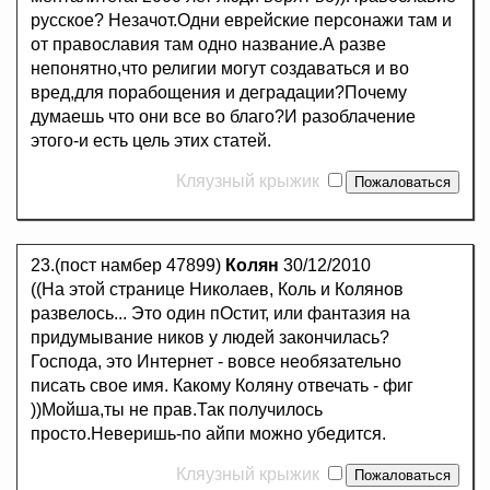
русское? Незачот.Одни еврейские персонажи там и
от православия там одно название.А разве
непонятно,что религии могут создаваться и во
вред,для порабощения и деградации?Почему
думаешь что они все во благо?И разоблачение
этого-и есть цель этих статей.
Кляузный крыжик
23.(пост намбер 47899)
Колян
30/12/2010
((На этой странице Николаев, Коль и Колянов
развелось... Это один пОстит, или фантазия на
придумывание ников у людей закончилась?
Господа, это Интернет - вовсе необязательно
писать свое имя. Какому Коляну отвечать - фиг
))Мойша,ты не прав.Так получилось
просто.Неверишь-по айпи можно убедится.
Кляузный крыжик