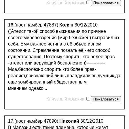
Кляузный крыжик
16.(пост намбер 47887)
Колян
30/12/2010
((Атеист такой способ выживания по причине
своего мировоззрения (мир безбожен) вытравил из
себя. Ему важнее истина в её объективном
состоянии. Стремление познать её - его способ
существования. Поэтому спорить, кто более прав
-атеист или верующий бесполезно.))-------------
Мда,бесполезно спорить,кто более прав-
реалист,признающий лишь правду,или выдумщик,да
еще зомбированный общественным
мнением,однако...
Кляузный крыжик
17.(пост намбер 47890)
Николай
30/12/2010
В Малазии есть такие племена, которые живут