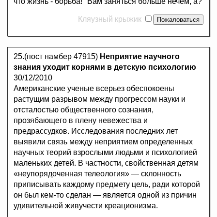
что жизнь - борьба!" Вам заняться больше нечем, а?
Кляузный крыжик
25.(пост намбер 47915)
Неприятие научного
знания уходит корнями в детскую психологию
30/12/2010
Американские ученые всерьез обеспокоены
растущим разрывом между прогрессом науки и
отсталостью общественного сознания,
прозябающего в плену невежества и
предрассудков. Исследования последних лет
выявили связь между неприятием определенных
научных теорий взрослыми людьми и психологией
маленьких детей. В частности, свойственная детям
«неупорядоченная телеология» — склонность
приписывать каждому предмету цель, ради которой
он был кем-то сделан — является одной из причин
удивительной живучести креационизма.