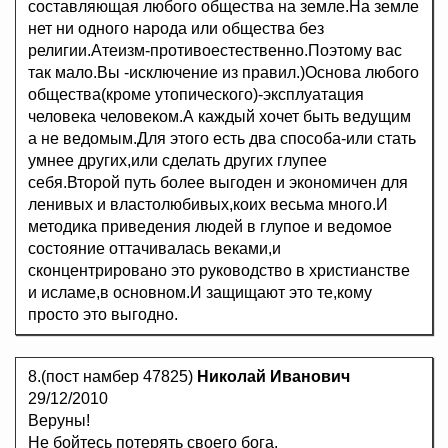
составляющая любого общества на земле.На земле
нет ни одного народа или общества без
религии.Атеизм-противоестественно.Поэтому вас
так мало.Вы -исключение из правил.)Основа любого
общества(кроме утопического)-эксплуатация
человека человеком.А каждый хочет быть ведущим
а не ведомым.Для этого есть два способа-или стать
умнее других,или сделать других глупее
себя.Второй путь более выгоден и экономичен для
ленивых и властолюбивых,коих весьма много.И
методика приведения людей в глупое и ведомое
состояние оттачивалась веками,и
сконцентрировано это руководство в христианстве
и исламе,в основном.И защищают это те,кому
просто это выгодно.
8.(пост намбер 47825)
Николай Иванович
29/12/2010
Веруны!
Не бойтесь потерять своего бога.