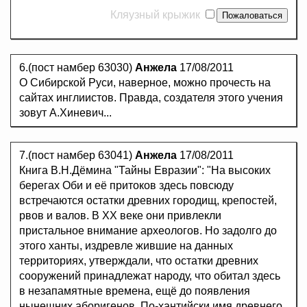
Кляузный крыжик
6.(пост намбер 63030)
Анжела
17/08/2011
О Сибирской Руси, наверное, можно прочесть на
сайтах инглиистов. Правда, создателя этого учения
зовут А.Хиневич...
7.(пост намбер 63041)
Анжела
17/08/2011
Книга В.Н.Дёмина "Тайны Евразии": "На высоких
берегах Оби и её притоков здесь повсюду
встречаются остатки древних городищ, крепостей,
рвов и валов. В ХХ веке они привлекли
пристальное внимание археологов. Но задолго до
этого ханты, издревле жившие на данных
территориях, утверждали, что остатки древних
сооружений принадлежат народу, что обитал здесь
в незапамятные времена, ещё до появления
нынешних аборигенов. По-хантийски имя древнего