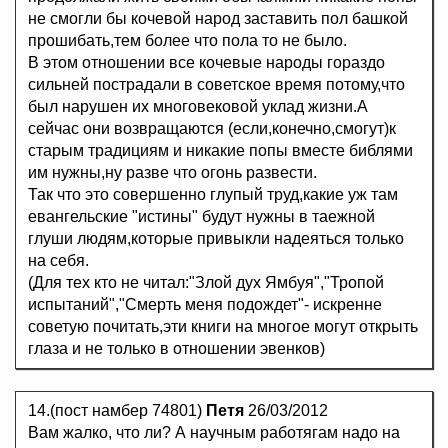
не смогли бы кочевой народ заставить пол башкой
прошибать,тем более что пола то не было.
В этом отношении все кочевые народы гораздо
сильней пострадали в советское время потому,что
был нарушен их многовековой уклад жизни.А
сейчас они возвращаются (если,конечно,смогут)к
старым традициям и никакие попы вместе библями
им нужны,ну разве что огонь развести.
Так что это совершенно глупый труд,какие уж там
евангельские "истины" будут нужны в таежной
глуши людям,которые привыкли надеяться только
на себя.
(Для тех кто не читал:"Злой дух Ямбуя","Тропой
испытаний","Смерть меня подождет"- искренне
советую почитать,эти книги на многое могут открыть
глаза и не только в отношении эвенков)
14.(пост намбер 74801)
Петя
26/03/2012
Вам жалко, что ли? А научным работягам надо на