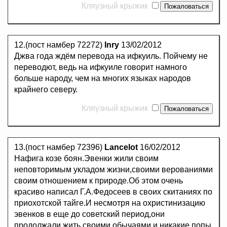
Кляузный крыжик
12.(пост намбер 72272)
Inry
13/02/2012
Джва года ждём перевода на ифкуиль. Пойчему не
переводют, ведь на ифкуиле говорит намного
больше народу, чем на многих языках народов
крайнего северу.
Кляузный крыжик
13.(пост намбер 72396)
Lancelot
16/02/2012
Нафига козе боян.Эвенки жили своим
неповторимым укладом жизни,своими верованиями
своим отношением к природе.Об этом очень
красиво написал Г.А.Федосеев в своих скитаниях по
приохотской тайге.И несмотря на охристинизацию
эвенков в еще до советский период,они
продолжали жить своими обычаями.и никакие попы