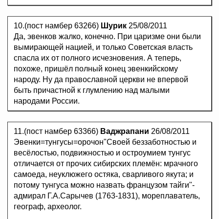
10.(пост намбер 63266)
Шурик
25/08/2011
Да, эвенков жалко, конечно. При царизме они были
вымирающей нацией, и только Советская власть
спасла их от полного исчезновения. А теперь,
похоже, пришёл полный конец эвенкийскому
народу. Ну да православной церкви не впервой
быть причастной к глумлению над малыми
народами России.
11.(пост намбер 63366)
Ваджрапани
26/08/2011
Эвенки=тунгусы=орочон"Своей беззаботностью и
весёлостью, подвижностью и остроумием тунгус
отличается от прочих сибирских племён: мрачного
самоеда, неуклюжего остяка, сварливого якута; и
потому тунгуса можно назвать французом тайги"-
адмирал Г.А.Сарычев (1763-1831), мореплаватель,
географ, археолог.