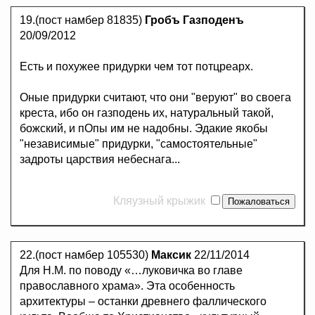
19.(пост намбер 81835)
Гробъ Газподенъ
20/09/2012
Есть и похужее придурки чем тот потцреарх.
Оные придурки считают, что они "веруют" во своега
креста, ибо он газподень их, натуральный такой,
божский, и пОпы им не надобны. Эдакие якобы
"независимые" придурки, "самостоятельные"
задроты царствия небеснага...
Кляузный крыжик
22.(пост намбер 105530)
Максик
22/11/2014
Для Н.М. по поводу «…луковичка во главе
православного храма». Эта особенность
архитектуры – останки древнего фаллического