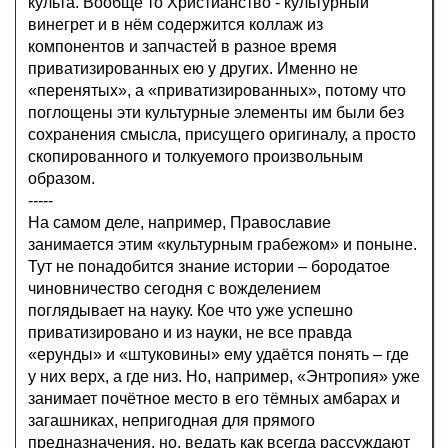
культа. Вообще то Христианство - культурный
винегрет и в нём содержится коллаж из
компонентов и запчастей в разное время
приватизированных ею у других. Именно не
«перенятых», а «приватизированных», потому что
поглощены эти культурные элементы им были без
сохранения смысла, присущего оригиналу, а просто
скопированного и толкуемого произвольным
образом.
-----
На самом деле, например, Православие
занимается этим «культурным грабежом» и поныне.
Тут не понадобится знание истории – бородатое
чиновничество сегодня с вожделением
поглядывает на науку. Кое что уже успешно
приватизировано и из науки, не все правда
«ерунды» и «штуковины» ему удаётся понять – где
у них верх, а где низ. Но, например, «Энтропия» уже
занимает почётное место в его тёмных амбарах и
загашниках, непригодная для прямого
предназначения, но, ведать как всегда рассуждают