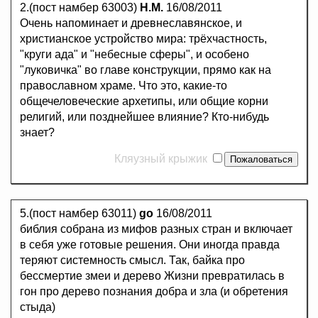
2.(пост намбер 63003)
Н.М.
16/08/2011
Очень напоминает и древнеславянское, и
христианское устройство мира: трёхчастность,
"круги ада" и "небесные сферы", и особено
"луковичка" во главе конструкции, прямо как на
православном храме. Что это, какие-то
общечеловеческие архетипы, или общие корни
религий, или позднейшее влияние? Кто-нибудь
знает?
Кляузный крыжик
5.(пост намбер 63011)
go
16/08/2011
библия собрана из мифов разных стран и включает
в себя уже готовые решения. Они иногда правда
теряют системность смысл. Так, байка про
бессмертие змеи и дерево Жизни превратилась в
гон про дерево познания добра и зла (и обретения
стыда)