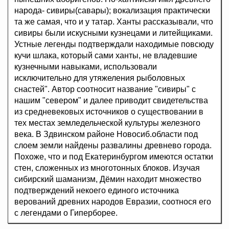
народа- сивиры(савары); вокализация практически
та же самая, что и у татар. Ханты рассказывали, что
сивиры были искусными кузнецами и литейщиками.
Устные легенды подтверждали находимые повсюду
кучи шлака, который сами ханты, не владевшие
кузнечными навыками, использовали
исключительно для утяжеления рыболовных
снастей". Автор соотносит название "сивиры" с
нашим "севером" и далее приводит свидетельства
из средневековых источников о существовании в
тех местах земледельческой культуры железного
века. В Здвинском районе Новосиб.области под
слоем земли найдены развалины древнево города.
Похоже, что и под Екатеринбургом имеются остатки
стен, сложенных из многотонных блоков. Изучая
сибирский шаманизм, Дёмин находит множество
подтверждений некоего единого источника
верований древних народов Евразии, соотнося его
с легендами о Гиперборее.