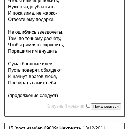
Чтобы нам ещё пожить,
Нужно чадо ублажить,
И пока зима, не жарко-
Отвезти ему подарки.
Не ошиблись звездочёты.
Там, по точному расчёту,
Чтобы римлян сокрушить,
Порешили им внушить
Сумасбродные идеи:
Пусть поверят, обалдеют,
И начнут, врагов любя,
Презирать самих себя.
(продолжение следует)
Кляузный крыжик
15.(пост намбер 69809)
Нехристь
13/12/2011