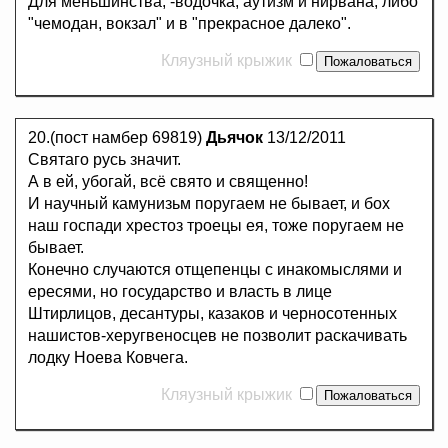
Для меньшинства, -водочка, аутизм и нирвана, либо
"чемодан, вокзал" и в "прекрасное далеко".
Кляузный крыжик
20.(пост намбер 69819)
Дьячок
13/12/2011
Святаго русь значит.
А в ей, убогай, всё свято и священно!
И научный камунизьм поругаем не бывает, и бох
наш госпади хрестоз троецы ея, тоже поругаем не
бывает.
Конечно случаются отщепенцы с инакомыслями и
ересями, но государство и власть в лице
Штирлицов, десантуры, казаков и черносотенных
нашистов-херугвеносцев не позволит раскачивать
лодку Ноева Ковчега.
Кляузный крыжик