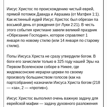
Иисус Христос по происхождению чистый еврей,
прямой потомок Давида и Авраама (от Матфея 1:1).
Как истинный иудей Иисус Христос был обрезан па
восьмой день от рождения (от Луки 2:21). В честь
этого события христиане завели великий праздник
«Обрезание Господне», которое справляют 1
января по новому стилю (или 14 января по старому
стилю).
Попы Иисуса Христа не сразу утвердили богом. В
боги его зачислили только в 325 году нашей Эры на
Первом Вселенском соборе в Никее, где
жидомасонские иерархи церкви по своему
произволу большинством голосов (как на
партсобрании) назначили Иисуса Христа богом (218
— «за», 2 — «против»).
Иисус Христос выполнял очень важную задачу для
еврейской мафии — задачу духовного разложения