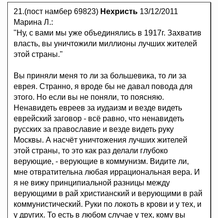
21.(пост намбер 69823)
Нехристь
13/12/2011
Марина Л.:
"Ну, с вами мы уже объединялись в 1917г. Захватив
власть, вы уничтожили миллионы лучших жителей
этой страны."
Вы приняли меня то ли за большевика, то ли за
еврея. Странно, я вроде бы не давал повода для
этого. Но если вы не поняли, то поясняю.
Ненавидеть евреев за иудаизм и везде видеть
еврейский заговор - всё равно, что ненавидеть
русских за православие и везде видеть руку
Москвы. А насчёт уничтожения лучших жителей
этой страны, то это как раз делали глубоко
верующие, - верующие в коммунизм. Видите ли,
мне отвратительна любая иррациональная вера. И
я не вижу принципиальной разницы между
верующими в рай христианский и верующими в рай
коммунистический. Руки по локоть в крови и у тех, и
у других. То есть в любом случае у тех, кому вы