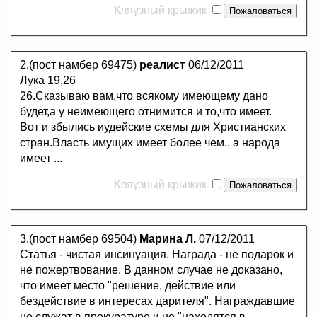
Кляузный крыжик
2.(пост намбер 69475)
реалист
06/12/2011
Лука 19,26
26.Сказываю вам,что всякому имеющему дано
будет,а у неимеющего отнимится и то,что имеет.
Вот и збылись иудейские схемы для Христианских
стран.Власть имущих имеет более чем.. а народа
имеет ...
Кляузный крыжик
3.(пост намбер 69504)
Марина Л.
07/12/2011
Статья - чистая инсинуация. Награда - не подарок и
не пожертвование. В данном случае не доказано,
что имеет место "решение, действие или
бездействие в интересах дарителя". Награждавшие
не служат в прокуратуре и не "находятся в