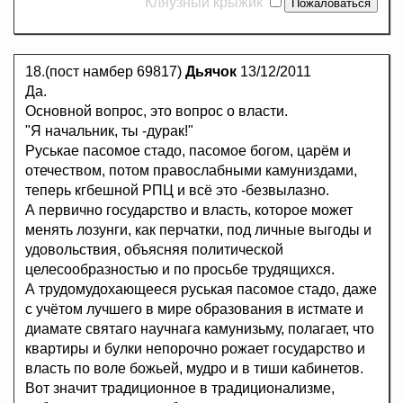
Кляузный крыжик
18.(пост намбер 69817)
Дьячок
13/12/2011
Да.
Основной вопрос, это вопрос о власти.
"Я начальник, ты -дурак!"
Руськае пасомое стадо, пасомое богом, царём и
отечеством, потом правослабными камуниздами,
теперь кгбешной РПЦ и всё это -безвылазно.
А первично государство и власть, которое может
менять лозунги, как перчатки, под личные выгоды и
удовольствия, объясняя политической
целесообразностью и по просьбе трудящихся.
А трудомудохающееся руськая пасомое стадо, даже
с учётом лучшего в мире образования в истмате и
диамате святаго научнага камунизьму, полагает, что
квартиры и булки непорочно рожает государство и
власть по воле божьей, мудро и в тиши кабинетов.
Вот значит традиционное в традиционализме,