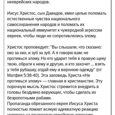
нееврейских народов.
Иисус Христос, сын Давидов, имел целью поломать
естественные чувства национального
самосохранения народов и поломать их
национальный иммунитет к чужеродной агрессии
евреев, чтобы люди не сопротивлялись злому.
Христос проповедует: "Вы слышали, что сказано:
око за око, и зуб за зуб. А я говорю вам: не
противься злому. Но кто ударит тебя в правую щеку
твою, обрати к нему и другую, и кто захочет ... взять
у тебя рубашку, отдай ему и верхнюю одежду" (от
Матфея 5:38-40). Эта заповедь Христа «Не
противься злому» — главная в христианстве. Эту
порочную мысль Христос стремится внедрить в
головы бездумно верующих, чтобы сделать их
безропотными рабами.
Пропаганда обрезанного еврея Иисуса Христа
полностью ломает всякую адекватную реакцию
человека на вражескую еврейскую агрессию,