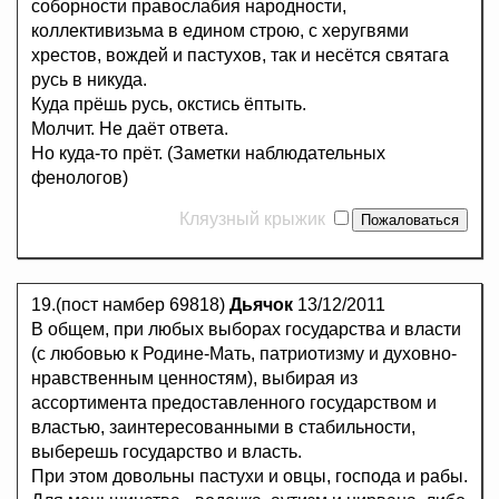
соборности правослабия народности,
коллективизьма в едином строю, с херугвями
хрестов, вождей и пастухов, так и несётся святага
русь в никуда.
Куда прёшь русь, окстись ёптыть.
Молчит. Не даёт ответа.
Но куда-то прёт. (Заметки наблюдательных
фенологов)
Кляузный крыжик
19.(пост намбер 69818)
Дьячок
13/12/2011
В общем, при любых выборах государства и власти
(с любовью к Родине-Мать, патриотизму и духовно-
нравственным ценностям), выбирая из
ассортимента предоставленного государством и
властью, заинтересованными в стабильности,
выберешь государство и власть.
При этом довольны пастухи и овцы, господа и рабы.