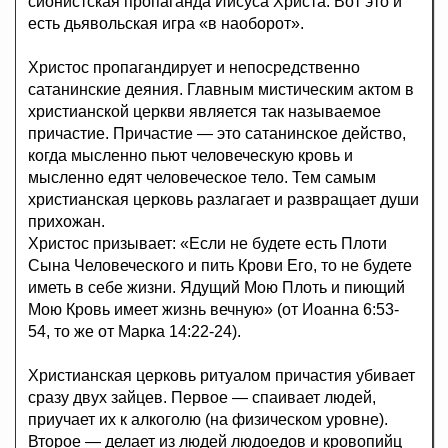
сионистская пропаганда Иисуса Христа. Вот это и
есть дьявольская игра «в наоборот».
Христос пропагандирует и непосредственно
сатанинские деяния. Главным мистическим актом в
христианской церкви является так называемое
причастие. Причастие — это сатанинское действо,
когда мысленно пьют человеческую кровь и
мысленно едят человеческое тело. Тем самым
христианская церковь разлагает и развращает души
прихожан.
Христос призывает: «Если не будете есть Плоти
Сына Человеческого и пить Крови Его, то не будете
иметь в себе жизни. Ядущий Мою Плоть и пиющий
Мою Кровь имеет жизнь вечную» (от Иоанна 6:53-
54, то же от Марка 14:22-24).
Христианская церковь ритуалом причастия убивает
сразу двух зайцев. Первое — спаивает людей,
приучает их к алкоголю (на физическом уровне).
Второе — делает из людей людоедов и кровопийц