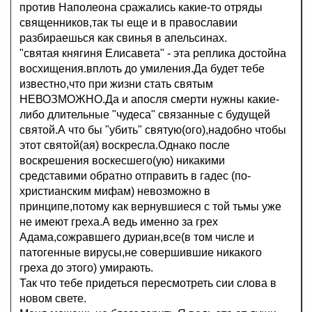
против Наполеона сражались какие-то отряды
священников,так ты еще и в православии
разбираешься как свинья в апельсинах.
"святая княгиня Елисавета" - эта реплика достойна
восхищения.вплоть до умиления.Да будет тебе
известно,что при жизни стать святым
НЕВОЗМОЖНО.Да и апосля смерти нужны какие-
либо длительные "чудеса" связанные с будущей
святой.А что бы "убить" святую(ого),надобно чтобы
этот святой(ая) воскресла.Однако после
воскрешения воскесшего(ую) никакими
средставими обратно отправить в гадес (по-
христианским мифам) невозможно в
принципе,потому как вернувшиеся с той тьмы уже
не имеют греха.А ведь именно за грех
Адама,сожравшего дуриан,все(в том числе и
патогенные вирусы,не совершившие никакого
греха до этого) умирають.
Так что тебе придеться пересмотреть сии слова в
новом свете.