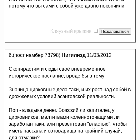
потому что вы сами с собой уже давно покончили.
Кляузный крыжик
6.(пост намбер 73798)
Нигилизд
11/03/2012
Скопирастим и сюды своё вневременное
историческое послание, вроде бы в тему:
Значица цирковные дела таки, и их рост над собой в
дрожжевых условий эсэнговской реальности.
Поп - владыка денег. Божский ли капиталец у
цирковников, малтитвами коленноточащими ли
заработан таки, али презентован "властью", чтобы
иметь нассала и сотоварища на крайний случай,
для отмазки?