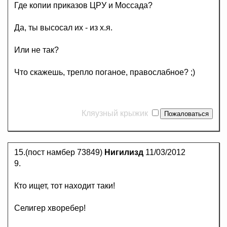
Где копии приказов ЦРУ и Моссада?
Да, ты высосал их - из х.я.
Или не так?
Что скажешь, трепло поганое, правослабное? ;)
Кляузный крыжик
15.(пост намбер 73849)
Нигилизд
11/03/2012
9.
Кто ищет, тот находит таки!
Селигер хворебер!