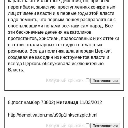
карала за антивластные действия, но, при всех
перегибах и, зачастую, преступлениях конкретных
лиц от имени власти и в первые годы этой власти
надо помнить, что первым пошел расправляться с
опостылевшими попами все-таки сам народ. Все
эти бесконечные деления на католиков,
протестантов, христиан, православных и их оттенки
в сотни тоталитарных сект идут от властных
режимов. Всегда политика шла впереди Церкви,
создавая ее как один из инструментов власти и
всегда Церковь обслуживала исключительно
Власть.
Кляузный крыжик
8.(пост намбер 73802)
Нигилизд
11/03/2012
http://demotivation.me/u90p1ihkscnzpic.html
Кляузный крыжик