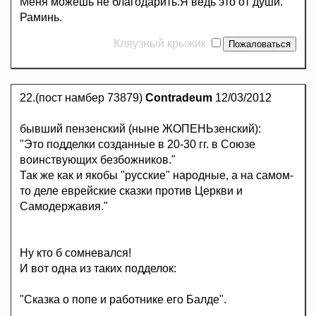
Меня можешь не благодарить.Я ведь это от души.
Раминь.
Кляузный крыжик
22.(пост намбер 73879)
Contradeum
12/03/2012
бывший пензенский (ныне ЖОПЕНЬзенский):
"Это подделки созданные в 20-30 гг. в Союзе
воинствующих безбожников."
Так же как и якобы "русские" народные, а на самом-
то деле еврейские сказки против Церкви и
Самодержавия."
Ну кто б сомневался!
И вот одна из таких подделок:
"Сказка о попе и работнике его Балде".