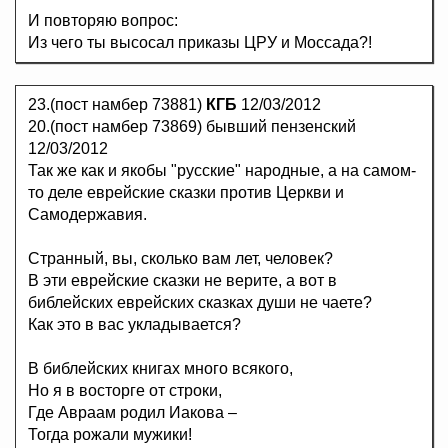
И повторяю вопрос:
Из чего ты высосал приказы ЦРУ и Моссада?!
23.(пост намбер 73881)
КГБ
12/03/2012
20.(пост намбер 73869) бывший пензенский
12/03/2012
Так же как и якобы "русские" народные, а на самом-
то деле еврейские сказки против Церкви и
Самодержавия.
Странный, вы, сколько вам лет, человек?
В эти еврейские сказки не верите, а вот в
библейских еврейских сказках души не чаете?
Как это в вас укладывается?
В библейских книгах много всякого,
Но я в восторге от строки,
Где Авраам родил Иакова –
Тогда рожали мужики!