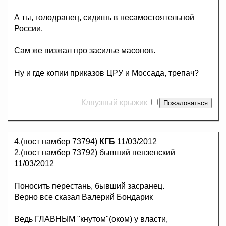
А ты, голодранец, сидишь в несамостоятельной
России.
Сам же визжал про засилье масонов.
Ну и где копии приказов ЦРУ и Моссада, трепач?
Кляузный крыжик
4.(пост намбер 73794)
КГБ
11/03/2012
2.(пост намбер 73792) бывший пензенский
11/03/2012
Поносить перестань, бывший засранец.
Верно все сказал Валерий Бондарик
Ведь ГЛАВНЫМ "кнутом"(оком) у власти,