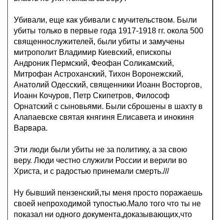
Убивали, еще как убивали с мучительством. Были
убиты только в первые года 1917-1918 гг. окола 500
священнослужителей, были убиты и замучены
митрополит Владимир Киевский, епископы
Андроник Пермский, Феофан Соликамский,
Митрофан Астроханский, Тихон Воронежский,
Анатолий Одесский, священники Иоанн Восторгов,
Иоанн Кочуров, Петр Скипетров, Философ
Орнатский с сыновьями. Были сброшены в шахту в
Алапаевске святая княгиня Елисавета и инокиня
Варвара.
Эти люди были убиты не за политику, а за свою
веру. Люди честно служили России и верили во
Христа, и с радостью принемали смерть.///
Ну бывший пензенский,ты меня просто поражаешь
своей непроходимой тупостью.Мало того что ты не
показал ни одного документа,доказывающих,что