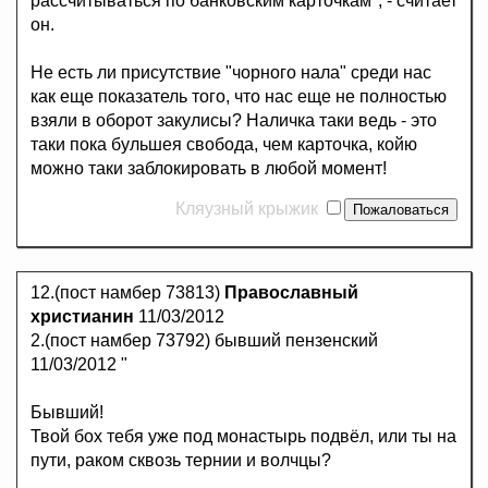
рассчитываться по банковским карточкам", - считает
он.
Не есть ли присутствие "чорного нала" среди нас
как еще показатель того, что нас еще не полностью
взяли в оборот закулисы? Наличка таки ведь - это
таки пока бульшея свобода, чем карточка, койю
можно таки заблокировать в любой момент!
Кляузный крыжик
12.(пост намбер 73813)
Православный
христианин
11/03/2012
2.(пост намбер 73792) бывший пензенский
11/03/2012 "
Бывший!
Твой бох тебя уже под монастырь подвёл, или ты на
пути, раком сквозь тернии и волчцы?