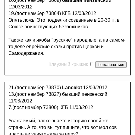
20.(пост намбер 73869)
бывший пензенский
12/03/2012
19.(пост намбер 73864) КГБ 12/03/2012
Опять ложь. Это подделки созданные в 20-30 гг. в
Союзе воинствующих безбожников.
Так же как и якобы "русские" народные, а на самом-
то деле еврейские сказки против Церкви и
Самодержавия.
Кляузный крыжик
21.(пост намбер 73870)
Lancelot
12/03/2012
13.(пост намбер 73827) бывший пензенский
11/03/2012
7.(пост намбер 73800) КГБ 11/03/2012
Уважаемый, плохо знаете историю своей же
страны. А то, что вы тут пишите, что вот мол сов
власть не уничтожала за веру?