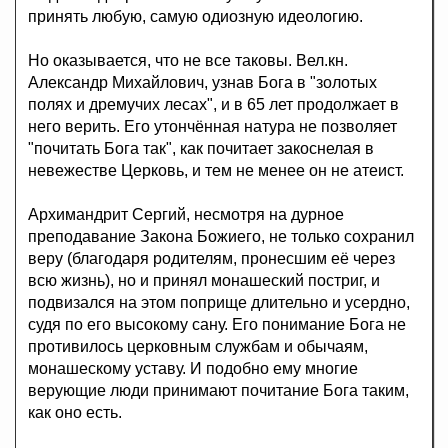
принять любую, самую одиозную идеологию.
Но оказывается, что не все таковы. Вел.кн.
Александр Михайлович, узнав Бога в "золотых
полях и дремучих лесах", и в 65 лет продолжает в
него верить. Его утончённая натура не позволяет
"почитать Бога так", как почитает закоснелая в
невежестве Церковь, и тем не менее он не атеист.
Архимандрит Сергий, несмотря на дурное
преподавание Закона Божиего, не только сохранил
веру (благодаря родителям, пронесшим её через
всю жизнь), но и принял монашеский постриг, и
подвизался на этом поприще длительно и усердно,
судя по его высокому сану. Его понимание Бога не
противилось церковным службам и обычаям,
монашескому уставу. И подобно ему многие
верующие люди принимают почитание Бога таким,
как оно есть.