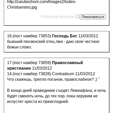
http://zarubezhom.com/Images2/Iudeo-
Christianstvo.jpg
Кляузный крыжик
16.(пост намбер 73853)
Господь Бог
11/03/2012
бывший пензенский отец лжи - даю свое честное
божье слово.
17.(пост намбер 73859)
Православный
христианин
11/03/2012
14.(пост намбер 73828) Contradeum 11/03/2012
Что скажешь, трепло поганое, правослабное? ;) "
В конце дней праведники съедят Левиафана, и ночь
будет сменять ночь, до тех пор, пока херувим не
испустит хреста из преисподней.