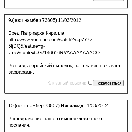
9.(пост намбер 73805)
11/03/2012
Бред Патриарха Кирилла
http://www.youtube.com/watch?v=p777v-
5fjDQ&feature=g-
vrec&context=G214d656RVAAAAAAAACQ
Вот ведь еврейский выродок, нас славян называет
варварами.
Кляузный крыжик
10.(пост намбер 73807)
Нигилизд
11/03/2012
В продолжение нашего вышеизложенного
послания...