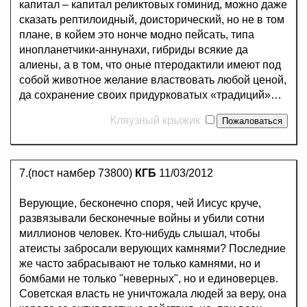
капитал – капитал реликтовых гоминид, можно даже
сказать рептилоидный, доисторический, но не в том
плане, в койем это нонче модно пейсать, типа
инопланетчики-аннунахи, гибриды всякие да
алиены, а в том, что оные птеродактили имеют под
собой животное желание властвовать любой ценой,
да сохранение своих придурковатых «традиций»…
Кляузный крыжик
7.(пост намбер 73800)
КГБ
11/03/2012
Верующие, бесконечно споря, чей Иисус круче,
развязывали бесконечные войны и убили сотни
миллионов человек. Кто-нибудь слышал, чтобы
атеисты забросали верующих камнями? Последние
же часто забрасывают не только камнями, но и
бомбами не только "неверных", но и единоверцев.
Советская власть не уничтожала людей за веру, она