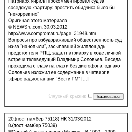
Патриарх Кирилл прокомментировал суд за
соседскую квартиру: простить обидчика было бы
"некорректно"
Оригинал этого материала
© NEWSru.com, 30.03.2012
http://www.compromat.ru/page_31948.htm
Вопросы про взбудораживший общественность суд
из-за "нанопыли", засыпавшей жилплощадь
предстоятеля РПЦ, задал патриарху в ходе личной
встречи телеведущий Владимир Соловьев. Беседа
проходила с глазу на глаз и без диктофона, однако
Соловьев изложил ее содержание в четверг в
эфире радиостанции "Вести FM" […].
Кляузный крыжик
20.(пост намбер 75118)
НК
31/03/2012
8.(пост намбер 75039)
**Сергей Александрович Марков... В 1990—1999 —