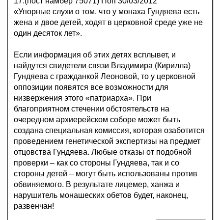
17.(пост намбер 75071) Поп 30/03/2012
«Упорные слухи о том, что у монаха Гундяева есть
жена и двое детей, ходят в церковной среде уже не
один десяток лет».
Если информация об этих детях всплывет, и
найдутся свидетели связи Владимира (Кирилла)
Гундяева с гражданкой Леоновой, то у церковной
оппозиции появятся все возможности для
низвержения этого «патриарха». При
благоприятном стечении обстоятельств на
очередном архиерейском соборе может быть
создана специальная комиссия, которая озаботится
проведением генетической экспертизы на предмет
отцовства Гундяева. Любые отказы от подобной
проверки – как со стороны Гундяева, так и со
стороны детей – могут быть использованы против
обвиняемого. В результате лицемер, ханжа и
нарушитель монашеских обетов будет, наконец,
развенчан!