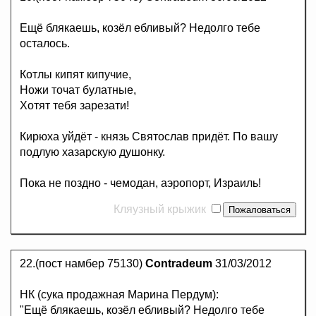
Ещё блякаешь, козёл ебливый? Недолго тебе
осталось.
Котлы кипят кипучие,
Ножи точат булатные,
Хотят тебя зарезати!
Кирюха уйдёт - князь Святослав придёт. По вашу
подлую хазарскую душонку.
Пока не поздно - чемодан, аэропорт, Израиль!
Кляузный крыжик
22.(пост намбер 75130)
Contradeum
31/03/2012
НК (сука продажная Марина Пердум):
"Ещё блякаешь, козёл ебливый? Недолго тебе