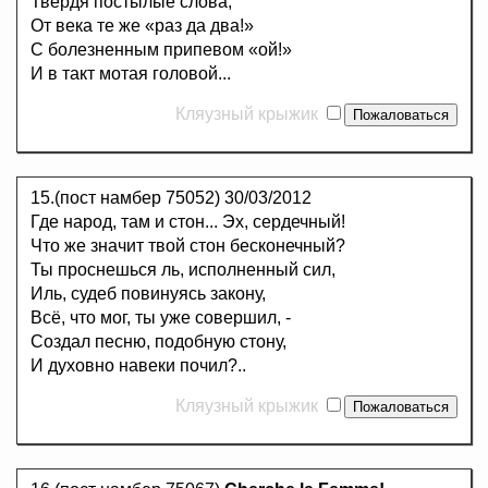
Твердя постылые слова,
От века те же «раз да два!»
С болезненным припевом «ой!»
И в такт мотая головой...
Кляузный крыжик
15.(пост намбер 75052)
30/03/2012
Где народ, там и стон... Эх, сердечный!
Что же значит твой стон бесконечный?
Ты проснешься ль, исполненный сил,
Иль, судеб повинуясь закону,
Всё, что мог, ты уже совершил, -
Создал песню, подобную стону,
И духовно навеки почил?..
Кляузный крыжик