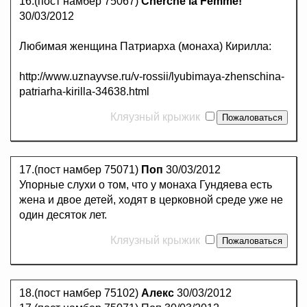
16.(пост намбер 75067)
Cherche la Femme!
30/03/2012
Любимая женщина Патриарха (монаха) Кирилла:
http://www.uznayvse.ru/v-rossii/lyubimaya-zhenschina-
patriarha-kirilla-34638.html
Кляузный крыжик
17.(пост намбер 75071)
Поп
30/03/2012
Упорные слухи о том, что у монаха Гундяева есть
жена и двое детей, ходят в церковной среде уже не
один десяток лет.
Кляузный крыжик
18.(пост намбер 75102)
Алекс
30/03/2012