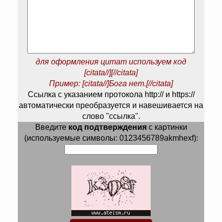
для оформления цитат используем код
[citata//][//citata]
Пример: [citata//]Бога нет.[//citata]
Ссылка с указанием протокола http:// и https://
автоматически преобразуется и навешивается на
слово "ссылка".
Введите
код подтверждения
с картинки
(используемые символы: 0123456789akmhexf):