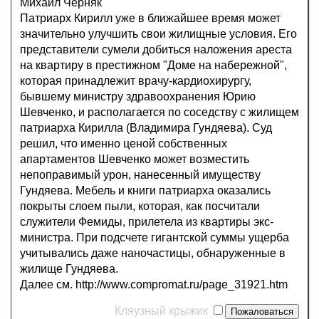
Михаил Черняк
Патриарх Кирилл уже в ближайшее время может
значительно улучшить свои жилищные условия. Его
представители сумели добиться наложения ареста
на квартиру в престижном "Доме на набережной",
которая принадлежит врачу-кардиохирургу,
бывшему министру здравоохранения Юрию
Шевченко, и располагается по соседству с жилищем
патриарха Кирилла (Владимира Гундяева). Суд
решил, что именно ценой собственных
апартаментов Шевченко может возместить
непоправимый урон, нанесенный имуществу
Гундяева. Мебель и книги патриарха оказались
покрыты слоем пыли, которая, как посчитали
служители Фемиды, прилетела из квартиры экс-
министра. При подсчете гигантской суммы ущерба
учитывались даже наночастицы, обнаруженные в
жилище Гундяева.
Далее см. http://www.compromat.ru/page_31921.htm
Кляузный крыжик