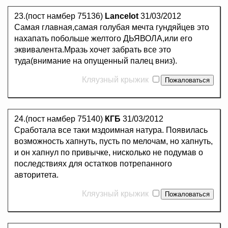
23.(пост намбер 75136)
Lancelot
31/03/2012
Самая главная,самая голубая мечта гундяйцев это
нахапать побольше желтого ДЬЯВОЛА,или его
эквивалента.Мразь хочет забрать все это
туда(внимание на опущенный палец вниз).
Кляузный крыжик
24.(пост намбер 75140)
КГБ
31/03/2012
Сработала все таки мздоимная натура. Появилась
возможность хапнуть, пусть по мелочам, но хапнуть,
и он хапнул по привычке, нисколько не подумав о
последствиях для остатков потрепанного
авторитета.
Кляузный крыжик