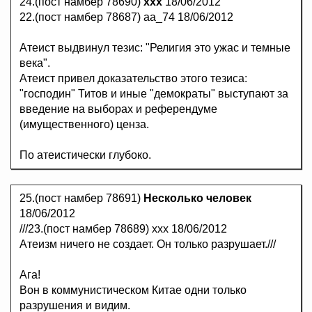
24.(пост намбер 78690)
ххх
18/06/2012
22.(пост намбер 78687) аа_74 18/06/2012
Атеист выдвинул тезис: "Религия это ужас и темные
века".
Атеист привел доказательство этого тезиса:
"господин" Титов и иные "демократы" выступают за
введение на выборах и референдуме
(имущественного) ценза.
По атеистически глубоко.
25.(пост намбер 78691)
Несколько человек
18/06/2012
///23.(пост намбер 78689) ххх 18/06/2012
Атеизм ничего не создает. Он только разрушает.///
Ага!
Вон в коммунистическом Китае одни только
разрушения и видим.