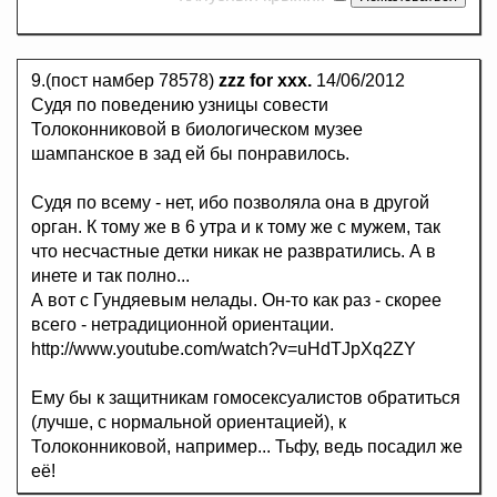
9.(пост намбер 78578)
zzz for xxx.
14/06/2012
Судя по поведению узницы совести
Толоконниковой в биологическом музее
шампанское в зад ей бы понравилось.
Судя по всему - нет, ибо позволяла она в другой
орган. К тому же в 6 утра и к тому же с мужем, так
что несчастные детки никак не развратились. А в
инете и так полно...
А вот с Гундяевым нелады. Он-то как раз - скорее
всего - нетрадиционной ориентации.
http://www.youtube.com/watch?v=uHdTJpXq2ZY
Ему бы к защитникам гомосексуалистов обратиться
(лучше, с нормальной ориентацией), к
Толоконниковой, например... Тьфу, ведь посадил же
её!