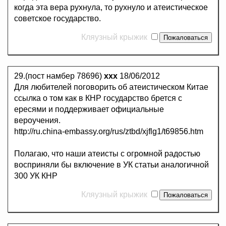
когда эта вера рухнула, то рухнуло и атеистическое
советское государство.
Кляузный крыжик
29.(пост намбер 78696)
ххх
18/06/2012
Для любителей поговорить об атеистическом Китае
ссылка о том как в КНР государство брется с
ересями и поддерживает официальные
вероучения.
http://ru.china-embassy.org/rus/ztbd/xjflg1/t69856.htm
Полагаю, что наши атеисты с огромной радостью
восприняли бы включение в УК статьи аналогичной
300 УК КНР
Кляузный крыжик