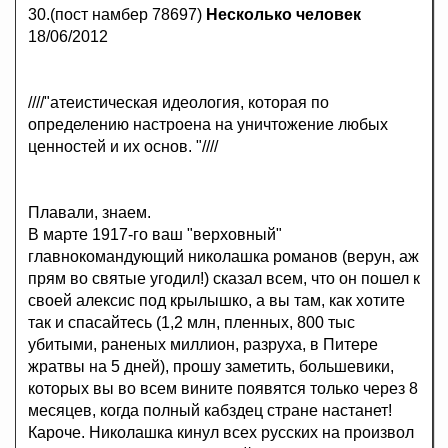
30.(пост намбер 78697)
Несколько человек
18/06/2012
////"атеистическая идеология, которая по
определению настроена на уничтожение любых
ценностей и их основ. "////
Плавали, знаем.
В марте 1917-го ваш "верховный"
главнокомандующий николашка романов (верун, аж
прям во святые угодил!) сказал всем, что он пошел к
своей алексис под крылышко, а вы там, как хотите
так и спасайтесь (1,2 млн, пленных, 800 тыс
убитыми, раненых миллион, разруха, в Питере
жратвы на 5 дней), прошу заметить, большевики,
которых вы во всем вините появятся только через 8
месяцев, когда полный кабздец стране настанет!
Кароче. Николашка кинул всех русских на произвол