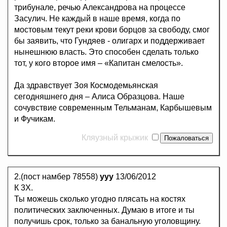
трибунале, речью Александрова на процессе
Засулич. Не каждый в наше время, когда по
мостовым текут реки крови борцов за свободу, смог
бы заявить, что Гундяев - олигарх и поддерживает
нынешнюю власть. Это способен сделать только
тот, у кого второе имя – «Капитан смелость».
Да здравствует Зоя Космодемьянская
сегодняшнего дня – Алиса Образцова. Наше
сочувствие современным Тельманам, Карбышевым
и Фучикам.
Кляузный крыжик
2.(пост намбер 78558)
yyy
13/06/2012
К 3Х.
Ты можешь сколько угодно плясать на костях
политических заключенных. Думаю в итоге и ты
получишь срок, только за банальную уголовщину.