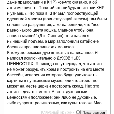
даже православии в КНР) кое-что сказано, а об
атеизме ничего. Почитай что-нибудь по истрии КНР
и узнаешь, что пока в КНР был господствующей
иделогией маоизм (воинствующий атеизм) там были
сплошные разрушения, а когда решили, что "все
равно какого цвета кошка, главное чтобы она
ловила мышей" (Дэн Сяопин), то и начался
нынешний подъем, а мир заполонили китайские
боевики про шаолиньских монахов.
К тому же рекомендую вникать в написанное. Я
написал исключительно о ДУХОВНЫХ
ЦЕННОСТЯХ. Я никогда не утверждал, что атеист
не может разрушить храм и построить на его месте
бассейн, испарения которого будут уничтожать
картины в пушкинском музее, или что атеист не
может на месте церкви построить склад. Нет, это
атеист сделать сможет. А вот с духовными
ценностями посложнее: они либо не духовные,
либо суррогат религиозных, как культ того же Мао.
Кляузный крыжик