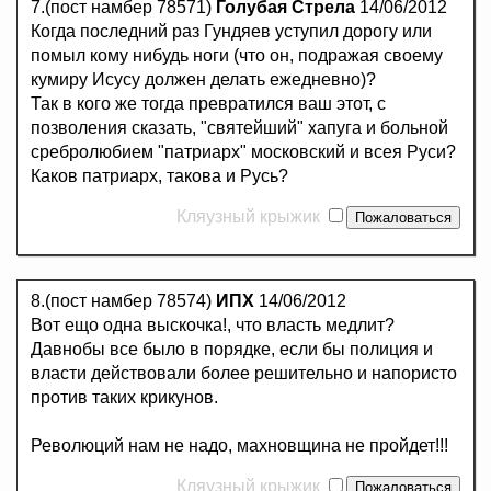
7.(пост намбер 78571)
Голубая Стрела
14/06/2012
Когда последний раз Гундяев уступил дорогу или
помыл кому нибудь ноги (что он, подражая своему
кумиру Исусу должен делать ежедневно)?
Так в кого же тогда превратился ваш этот, с
позволения сказать, "святейший" хапуга и больной
сребролюбием "патриарх" московский и всея Руси?
Каков патриарх, такова и Русь?
Кляузный крыжик
8.(пост намбер 78574)
ИПХ
14/06/2012
Вот ещо одна выскочка!, что власть медлит?
Давнобы все было в порядке, если бы полиция и
власти действовали более решительно и напористо
против таких крикунов.
Революций нам не надо, махновщина не пройдет!!!
Кляузный крыжик