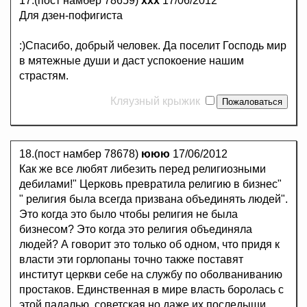
17.(пост намбер 78659)
ххх
17/06/2012
Для дзен-пофигиста
:)Спасибо, добрый человек. Да поселит Господь мир
в мятежные души и даст успокоение нашим
страстям.
Кляузный крыжик
18.(пост намбер 78678)
ююю
17/06/2012
Как же все любят либезить перед религиозными
дебилами!" Церковь превратила религию в бизнес"
" религия была всегда призвана объединять людей".
Это когда это было чтобы религия не была
бизнесом? Это когда это религия объединяла
людей? А говорит это только об одном, что придя к
власти эти горлопаны точно также поставят
институт церкви себе на службу по оболваниванию
простаков. Единственная в мире власть боролась с
этой падалью, советская но даже их последыши