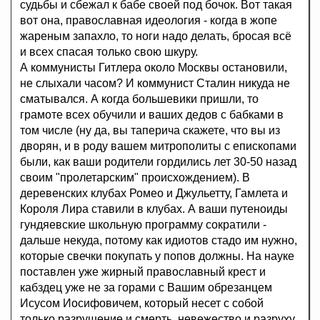
судьбы и сбежал к бабе своей под бочок. Вот такая
вот она, православная идеология - когда в жопе
жареным запахло, то ноги надо делать, бросая всё
и всех спасая только свою шкуру.
А коммунисты Гитлера около Москвы остановили,
не слыхали часом? И коммунист Сталин никуда не
сматывался. А когда большевики пришли, то
грамоте всех обучили и ваших дедов с бабками в
том числе (ну да, вы таперича скажете, что вы из
дворян, и в роду вашем митрополиты с епископами
были, как ваши родители гордились лет 30-50 назад
своим "пролетарским" происхождением). В
деревенских клубах Ромео и Джульетту, Гамлета и
Короля Лира ставили в клубах. А ваши путеноиды
гундяевские школьную программу сократили -
дальше некуда, потому как идиотов стадо им нужно,
которые свечки покупать у попов должны. На науке
поставлен уже жирный православный крест и
кабздец уже не за горами с Вашим обрезанцем
Исусом Иосифовичем, который несет с собой
только разрушение и смерть, невежество и разруху.