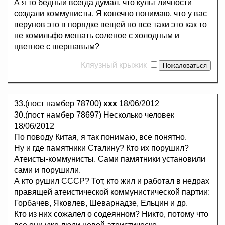
А я то бедный всегда думал, что культ личности
создали коммунисты. Я конечно понимаю, что у вас
верунов это в порядке вещей но все таки это как то
не комильфо мешать соленое с холодным и
цветное с шершавым?
Кляузный крыжик
33.(пост намбер 78700)
ххх
18/06/2012
30.(пост намбер 78697) Несколько человек
18/06/2012
По поводу Китая, я так понимаю, все понятно.
Ну и где памятники Сталину? Кто их порушил?
Атеисты-коммунисты. Сами памятники установили
сами и порушили.
А кто рушил СССР? Тот, кто жил и работал в недрах
правящей атеистической коммунистической партии:
Горбачев, Яковлев, Шеварнадзе, Ельцин и др.
Кто из них сожалел о содеянном? Никто, потому что