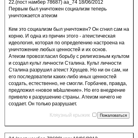
22.(пост намбер 78687) аа_74 18/06/2012
Первым был уничтожен социализм теперь
уничтожается атеизм
Кем это социализм был уничтожен? Он сгнил сам на
корню. И одна из причин этого - атеистическая
идеология, которая по определению настроена на
уничтожение любых ценностей и их основ.
Атеизм провозгласил борьбу с религиозным культом
и создал культ личности Сталина. Культ личности
Сталина разрушил атеист Хрущев. Но ни он сам, ни
его последователи каких-либо иных ценностей
создать, естественно, не смогли. Горбачев, правда,
предложил «новое мЫшление». Но его внедрение
привело к разрушению страны. Атеизм ничего не
создает. Он только разрушает.
Кляузный крыжик