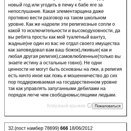
новый год или угодить в печку к бабе яге за
непослушание. Какая элементарщина даже
противно вести разговор на таком школьном
уровне. Как же надоели эти религиозные сопли о
какой то исключительности и высокодуховности, да
вы ребята просты как мой туалетный вантуз,
жадные(не один из вас не отдал своего имущества
как заповедовал вам ваш божок),лживые( как и
любая другая религия),самовлюбленные(только вы
знаете истину а остальные говно). Не одни
ценности не могут быть основаны на лжи, а религия
есть ничто иное как ложь и мошенничество до сих
пор поддерживаемая на государственном уровне
так как управлять запуганными дебилами на
порядок легче чем свободномыслящими людьми.
Кляузный крыжик
32.(пост намбер 78699)
666
18/06/2012