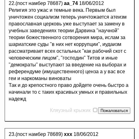
22.(пост намбер 78687)
аа_74
18/06/2012
Религия это ужас и темные века. Первым был
уничтожен социализм теперь уничтожается атеизм
православная церковь уже выступает за замену в
учебных заведениях теории Дарвина "научной"
теории божественного сотворения мира, ислам за
шариатские суды "в них нет коррупции", иудаизм
рассматривает всех остальных "как рабочий скот с
человеческим лицом", "господин" Титов и иные
"демократы" выступают за введение на выборах и
референдуме (имущественного) ценза а у вас все
геи и наркоманы виноваты
Так и до крепостного право дойдете очень быстро а
начинали то с таких красивых умных и правильных
надежд
Кляузный крыжик
23.(пост намбер 78689)
ххх
18/06/2012