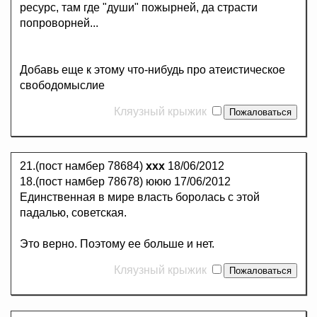
ресурс, там где "души" пожырней, да страсти
попроворней...
Добавь еще к этому что-нибудь про атеистическое
свободомыслие
Кляузный крыжик
21.(пост намбер 78684)
ххх
18/06/2012
18.(пост намбер 78678) ююю 17/06/2012
Единственная в мире власть боролась с этой
падалью, советская.
Это верно. Поэтому ее больше и нет.
Кляузный крыжик