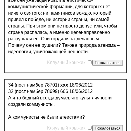
все они уже люди новой атеистическо-
коммунистической формации, для которых нет
ничего святого: ни памятников вождю, который
привел к победе, ни истории страны, ни самой
страны. При этом они не просто допустили, чтобы
страна распалась, а именно целенаправленно
разрушали ее. Они гордились сделанным.
Почему они ее рушили? Такова природа атеизма –
идеологии, уничтожающей ценности.
Кляузный крыжик
34.(пост намбер 78701)
ххх
18/06/2012
32.(пост намбер 78699) 666 18/06/2012
А я то бедный всегда думал, что культ личности
создали коммунисты.
А коммунисты не были атеистами?
Кляузный крыжик