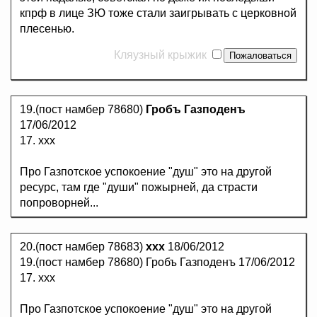
кпрф в лице ЗЮ тоже стали заигрывать с церковной
плесенью.
Кляузный крыжик
19.(пост намбер 78680)
Гробъ Газподенъ
17/06/2012
17. ххх
Про Газпотское успокоение "душ" это на другой
ресурс, там где "души" пожырней, да страсти
попроворней...
20.(пост намбер 78683)
ххх
18/06/2012
19.(пост намбер 78680) Гробъ Газподенъ 17/06/2012
17. ххх
Про Газпотское успокоение "душ" это на другой