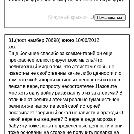
Кляузный крыжик
31.(пост намбер 78698)
ююю
18/06/2012
ххх
Еще большее спасибо за комментарий он еще
прекраснее иллюстрирует мою мысль.Что
религиозный миф о том, что атеистам якобы не
известны не свойственны какие либо ценности и о
том, что якобы корни истинных ценностей и основ
лежат в вере, попросту несостоятелен.Назовите
мне хоть одну войну развязанную из за атеизма? В
отличие от религии атеизм реально гуманистичен,
религия же напротив всей свой историей
показывает звериный оскал ненависти и вражды.О
какой вере вы вещаете? В вере в деда мороза и
бабу ягу тоже лежат определенные ценности и они
тоже основаны на страхе не получить подарка на