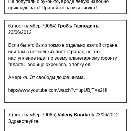
Не попутали с рукой-то, вроде левую надобно
прикладывать! Правой-то назики зигуют!
6.(пост намбер 79064)
Гробъ Газподенъ
23/06/2012
Если бы это было токмо в отдельно взятой стране,
или там в нескольких пост-странах, но это
наступление идет по всему планетарному фронту,
"власть" вообще охренела, в топку ея!
Америка. От свободы до фашизма.
http://www.youtube.com/watch?v=upUBjTXs2HI
7.(пост намбер 79065)
Valeriy Bondarik
23/06/2012
Здравствуйте!