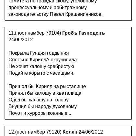
комитета по гражданскому, уголовному,
процессуальному и арбитражному
законодательству Павел Крашенинников.
11.(пост намбер 79104)
Гробъ Газподенъ
24/06/2012
Покрыла Гундяя годдыния
Спесъня КириллА окручинила
Не хочет калошу сребристую
Подайте корыто с часищами.
Пришол бы Кирилл на рысталище
Принял бы калошу в хваталища
Одел бы калошу на голову
Внушил бы народу духовному
Почот и хурроры коанные...
12.(пост намбер 79120)
Колян
24/06/2012