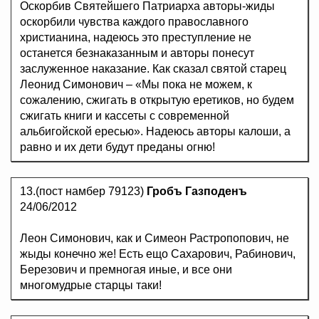
Оскорбив Святейшего Патриарха авторы-жиды
оскорбили чувства каждого православного
христианина, надеюсь это преступление не
останется безнаказанным и авторы понесут
заслуженное наказание. Как сказал святой старец
Леонид Симонович – «Мы пока не можем, к
сожалению, сжигать в открытую еретиков, но будем
сжигать книги и кассеты с современной
альбигойской ересью». Надеюсь авторы калоши, а
равно и их дети будут преданы огню!
13.(пост намбер 79123)
Гробъ Газподенъ
24/06/2012
Леон Симонович, как и Симеон Растропопович, не
жыды конечно же! Есть ещо Сахарович, Рабинович,
Березович и премногая иные, и все они
многомудрые старцы таки!