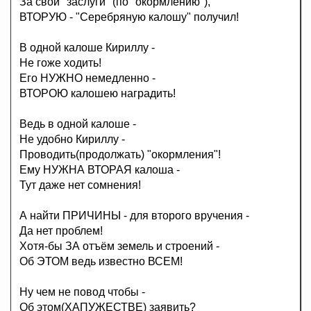
За свои "заслуги" (по "окормлению"),
ВТОРУЮ - "Серебряную калошу" получил!
В одной калоше Кириллу -
Не гоже ходить!
Его НУЖНО немедленно -
ВТОРОЮ калошею наградить!
Ведь в одной калоше -
Не удобно Кириллу -
Проводить(продолжать) "окормления"!
Ему НУЖНА ВТОРАЯ калоша -
Тут даже нет сомнения!
А найти ПРИЧИНЫ - для второго вручения -
Да нет проблем!
Хотя-бы ЗА отъём земель и строений -
Об ЭТОМ ведь известно ВСЕМ!
Ну чем не повод чтобы -
Об этом(ХАПУЖЕСТВЕ) заявить?