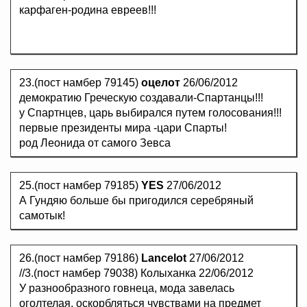
карфаген-родина евреев!!!
23.(пост намбер 79145)
оцелот
26/06/2012
демократию Греческую создавали-Спартанцы!!!
у Спартнцев, царь выбирался путем голосования!!!
первые президенты мира -цари Спарты!
род Леонида от самого Зевса
25.(пост намбер 79185)
YES
27/06/2012
А Гундяю больше бы пригодился серебряный
самотык!
26.(пост намбер 79186)
Lancelot
27/06/2012
//3.(пост намбер 79038) Колыханка 22/06/2012
У разнообразного говнеца, мода завелась
оголтелая, оскорбляться чувствами на предмет