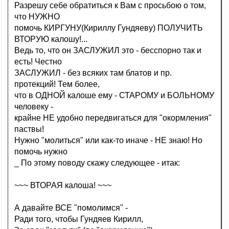
Разрешу себе обратиться к Вам с просьбою о том,
что НУЖНО
помочь КИРГУНУ(Кириллу Гундяеву) ПОЛУЧИТЬ
ВТОРУЮ калошу!...
Ведь то, что он ЗАСЛУЖИЛ это - бесспорно так и
есть! Честно
ЗАСЛУЖИЛ - без всяких там блатов и пр.
протекций! Тем более,
что в ОДНОЙ калоше ему - СТАРОМУ и БОЛЬНОМУ
человеку -
крайне НЕ удобно передвигаться для "окормления"
паствы!
Нужно "молиться" или как-то иначе - НЕ знаю! Но
помочь нужно
_ По этому поводу скажу следующее - итак:
~~~ ВТОРАЯ калоша! ~~~
А давайте ВСЕ "помолимся" -
Ради того, чтобы Гундяев Кирилл,