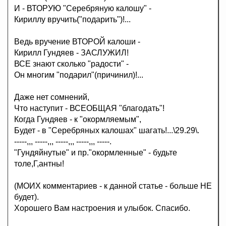
И - ВТОРУЮ "Серебряную калошу" -
Кириллу вручить("подарить")!...
Ведь вручение ВТОРОЙ калоши -
Кирилл Гундяев - ЗАСЛУЖИЛ!
ВСЕ знают сколько "радости" -
Он многим "подарил"(причинил)!...
Даже нет сомнений,
Что наступит - ВСЕОБЩАЯ "благодать"!
Когда Гундяев - к "окормляемым",
Будет - в "Серебряных калошах" шагать!...\29.29\.
-----,,, -----,,, -----,,, -----,,, -----.
"Гундяйнутые" и пр."окормленные" - будьте
толе,Г,антны!
(МОИХ комментариев - к данной статье - больше НЕ
будет).
Хорошего Вам настроения и улыбок. Спасибо.