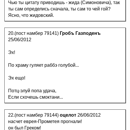
Чью ты цитату приводишь - жида (Симоновича), так
ты сам определись сначала, ты сам то чей гой?
Ясно, что жидовский.
20.(пост намбер 79141)
Гробъ Газподенъ
25/06/2012
Эх!
По храму гуляет раббэ голубой...
Эх ещо!
Потц-элуй попа удача,
Если схочешь смоктани...
22.(пост намбер 79144)
оцелот
26/06/2012
насчет еврея-Прометея прогнали!
он был Греком!