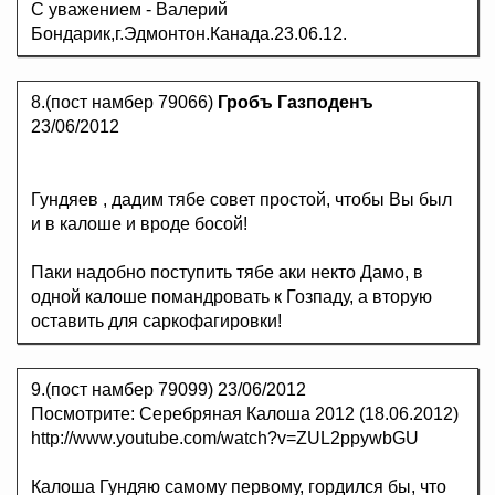
С уважением - Валерий
Бондарик,г.Эдмонтон.Канада.23.06.12.
8.(пост намбер 79066)
Гробъ Газподенъ
23/06/2012
Гундяев , дадим тябе совет простой, чтобы Вы был
и в калоше и вроде босой!
Паки надобно поступить тябе аки некто Дамо, в
одной калоше помандровать к Гозпаду, а вторую
оставить для саркофагировки!
9.(пост намбер 79099)
23/06/2012
Посмотрите: Серебряная Калоша 2012 (18.06.2012)
http://www.youtube.com/watch?v=ZUL2ppywbGU
Калоша Гундяю самому первому, гордился бы, что