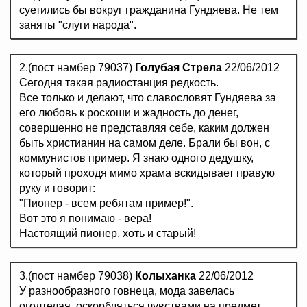
суетились бы вокруг гражданина Гундяева. Не тем
заняты "слуги народа".
2.(пост намбер 79037)
Голубая Стрела
22/06/2012
Сегодня такая радиостанция редкость.
Все только и делают, что славословят Гундяева за
его любовь к роскоши и жадность до денег,
совершенно не представляя себе, каким должен
быть христианин на самом деле. Брали бы вон, с
коммунистов пример. Я знаю одного дедушку,
который проходя мимо храма вскидывает правую
руку и говорит:
"Пионер - всем ребятам пример!".
Вот это я понимаю - вера!
Настоящий пионер, хоть и старый!
3.(пост намбер 79038)
Колыханка
22/06/2012
У разнообразного говнеца, мода завелась
оголтелая, оскорбляться чувствами на предмет