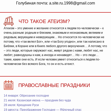
Голубиная почта: a.site.ru.1998@gmail.com
ЧТО ТАКОЕ АТЕИЗМ?
Атеизм – это умение и желание относится к людям по-человечески – к
очень разным: родным и близким, знакомым и незнакомым, великим и
рядовым, верующим и неверующим… Но относится по-человечески не
потому, что «так велел Бог», или «так Богу угодно», или так написано в
Библии, в Коране или в Книге любого другого вероучения… А потому, что
– это люди, которые окружают нас, живут рядом с нами, любят нас, не
любят, равнодушны к нам, а иногда и ненавидят… Но – это люди…
такие, какие они есть. И если человек умеет относиться к людям по-
человечески без всякого Бога, то он и есть атеист.
ПРАВОСЛАВНЫЕ ПРАЗДНИКИ
14 января: Обрезание господне
21 июля: Казанская икона — праздник без чуда
28 июля: Крещение Руси
19 августа: Преображение Господне — Яблочный спас