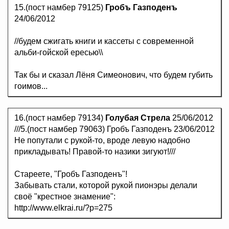
15.(пост намбер 79125)
Гробъ Газподенъ
24/06/2012
//будем сжигать книги и кассеты с современной
альби-гойской ересью\\
Так бы и сказал Лёня Симеонович, что будем губить
гоимов...
16.(пост намбер 79134)
Голубая Стрела
25/06/2012
///5.(пост намбер 79063) Гробъ Газподенъ 23/06/2012
Не попутали с рукой-то, вроде левую надобно
прикладывать! Правой-то назики зигуют!///
Стареете, "Гробъ Газподенъ"!
Забывать стали, которой рукой пионэры делали
своё "крестное знамение":
http://www.elkrai.ru/?p=275