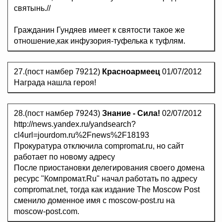
святынь.//
Гражданин Гундяев имеет к святости такое же
отношение,как инфузория-туфелька к туфлям.
27.(пост намбер 79212)
Красноармеец
01/07/2012
Награда нашла героя!
28.(пост намбер 79243)
Знание - Сила!
02/07/2012
http://news.yandex.ru/yandsearch?
cl4url=jourdom.ru%2Fnews%2F18193
Прокуратура отключила compromat.ru, но сайт
работает по новому адресу
После приостановки делегирования своего домена
ресурс "Компромат.Ru" начал работать по адресу
compromat.net, тогда как издание The Moscow Post
сменило доменное имя с moscow-post.ru на
moscow-post.com.