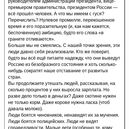
руководителем администрации президента, вице-
премьером правительства, президентом России —
всё прошёл человек. А что мы имеем с гуся?
Перечислить? Нулевое промилле, перекошенное
время и его поразительную (и, как нам кажется,
беспочвенную) амбицию, будто его слова «в
граните отливаются».
Больше мы не смеялись. С нашей точки зрения, эти
люди давно себя реализовали. Кто же поверит,
будто вы всё ещё питаете надежду, что они выведут
Россию из безобразного состояния и хоть сколько-
нибудь сократят наше отставание от развитых
стран.
Вы продолжаете утешать людей, рассказывая, на
сколько процентов у них выросла зарплата. Но
разве дело только в деньгах? Даже скотине нужен
не только корм. Даже корове нужна ласка (чтоб
давала молоко).
Люди боятся чиновников, ненавидят их за мучения.
Люди боятся полицейских. Люди не видят
справедливости. Малые дети (особенно те, кому