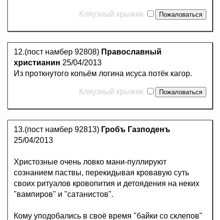
Кляузный крыжик
12.(пост намбер 92808)
Православный
христианин
25/04/2013
Из проткнутого копьём логина исуса потёк кагор.
Кляузный крыжик
13.(пост намбер 92813)
Гробъ Газподенъ
25/04/2013
Христозные очень ловко мани-пуллируют
сознанием паствы, перекидывая кровавую суть
своих ритуалов кровопития и детоядения на неких
"вампиров" и "сатанистов".
Кому уподобались в своё время "байки со склепов"