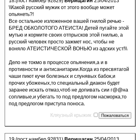
18.(пост намбер 92829)
Верищагин
25/04/2013
\\Какой русский мужик от этого вообще может
опьянеть?!
Все остальное изложенное вашей гнилой речью -
БРЕД ОБКОЛОТОГО АТЕИСТА! Детей пугайте этой
мутью и кормите своих отпрысков этой гнилью, а
русский человек просто зажмет нос, чтобы не
воняло АТЕИСТИЧЕСКОЙ ВОНЬЮ из адских уст!\\
Дело не токмо в процессе опьянения,а и в
противности и антисанитарии.Когда из пресвятагой
чаши пиют кучи болезных и слунявых бабок,и
прочих убоженых,то специальный диакон будет
заранее искать отмаз,чтоб не допивать сии г@@на
сопливые,и убегать то под предлогом насморка,то
под предлогом приступа поноса.
Кляузный крыжик
19.(пост намбер 92831)
Верищагин
25/04/2013