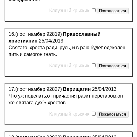
Кляузный крыжик
16.(пост намбер 92819)
Православный
христианин
25/04/2013
Святаго, хреста ради, русь, и в раю будет одеколон
пить и самогон гнать.
Кляузный крыжик
17.(пост намбер 92827)
Верищагин
25/04/2013
Что уж поделать,от причастия разит перегаром,он
же-святага духЪ хрестов.
Кляузный крыжик