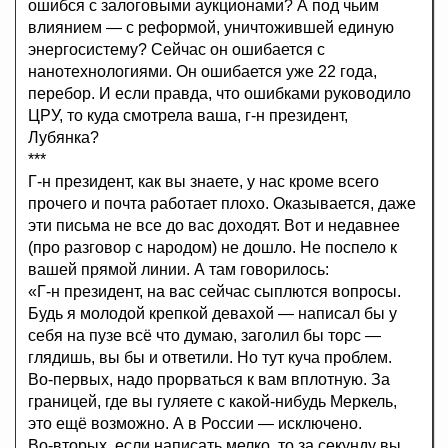
ошибся с залоговыми аукционами? А под чьим
влиянием — с реформой, уничтожившей единую
энергосистему? Сейчас он ошибается с
нанотехнологиями. Он ошибается уже 22 года,
перебор. И если правда, что ошибками руководило
ЦРУ, то куда смотрела ваша, г-н президент,
Лубянка?
***
Г-н президент, как вы знаете, у нас кроме всего
прочего и почта работает плохо. Оказывается, даже
эти письма не все до вас доходят. Вот и недавнее
(про разговор с народом) не дошло. Не поспело к
вашей прямой линии. А там говорилось:
«Г-н президент, на вас сейчас сыплются вопросы.
Будь я молодой крепкой девахой — написал бы у
себя на пузе всё что думаю, заголил бы торс —
глядишь, вы бы и ответили. Но тут куча проблем.
Во-первых, надо прорваться к вам вплотную. За
границей, где вы гуляете с какой-нибудь Меркель,
это ещё возможно. А в России — исключено.
Во-вторых, если написать мелко, то за секунду вы