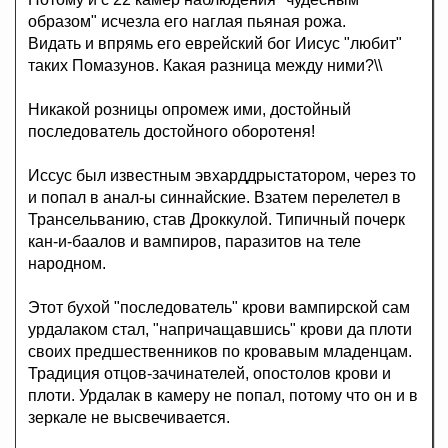
образом" исчезла его наглая пьяная рожа.
Видать и впрямь его еврейский бог Иисус "любит"
таких Помазунов. Какая разница между ними?\\
Никакой розницы опромеж ими, достойный
последователь достойного оборотеня!
Иссус был известным эвхарддрыстатором, через то
и попал в анал-ы синнайские. Взатем перелетел в
Трансельванию, став Дроккулой. Типичный почерк
кан-и-баалов и вампиров, паразитов на теле
народном.
Этот бухой "последователь" крови вампирской сам
урдалаком стал, "напричащавшись" крови да плоти
своих предшественников по кровавым младенцам.
Традиция отцов-зачинателей, опостолов крови и
плоти. Урдалак в камеру не попал, потому что он и в
зеркале не высвечивается.