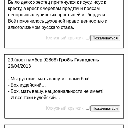
Было дело: хрестец притянулся к исусу, исус к
кресту, а крест к черепам предтеч и поясам
непорочных туринских простыней из борделя.
Всё покончилось духовной нравственностью и
алкоголизьмом русскаго стада.
Кляузный крыжик
29.(пост намбер 92868)
Гробъ Газподенъ
26/04/2013
- Мы руськие, мать вашу, и с нами бох!
- Бох иудейский…
- Бох, мать вашу, нациоанальности не имеет!
- И всё таки иудейский…
Кляузный крыжик