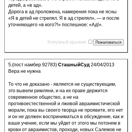
детей, а «в ад».
Дорога в ад проложена, намерения пока не ясны
«Я в детей не стрелял. Я в ад стрелял», — и после
уточняющего «в кого?!» поспешное: «Ад!».
Кляузный крыжик
5.(пост намбер 92783)
СташныйСуд
24/04/2013
Вера не нужна
То что не доказано - является не существующим,
это вывели римляни, и на их праве держится
современное общество, а не на
противоестественной и лживой авраимистической
морали, пока вы своего творца не проявите, его нет
и он не должен восприниматься в обсуждение, как и
ваше учение, если мы уйдет от этого мы потонем в
крови от авраимистов, проходи, новых Салемов не