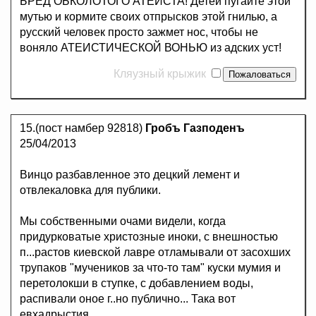
БРЕД ОБКОЛОТОГО АТЕИСТА! Детей пугайте этой
мутью и кормите своих отпрысков этой гнилью, а
русский человек просто зажмет нос, чтобы не
воняло АТЕИСТИЧЕСКОЙ ВОНЬЮ из адских уст!
Кляузный крыжик
15.(пост намбер 92818)
Гробъ Газподенъ
25/04/2013
Винцо разбавленное это децкий лемент и
отвлекаловка для публики.
Мы собственными очами видели, когда
придурковатые христозные иноки, с внешностью
п...растов киевской лавре отламывали от засохших
трупаков "мучеников за что-то там" куски мумия и
перетолокши в ступке, с добавлением воды,
распивали оное г..но публично... Така вот
евхадрыстия.