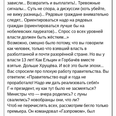
зависли... Возвратить и выплатить!.. Тревожные
сигналы... Суть не спора, а дискуссии (хоть убейте,
не вижу разницы)... Рядовые граждане внимательно
следят... Ориентироваться надо на рядовых
граждан (ориентироваться лучше бы на
нобелевских лауреатов)... Спрос со всех уровней
власти должен быть жёстким...»
Возможно, смешно было потому, что вы говорили
как человек, только что взявший власть в
разболтанной и почти разорённой стране. Но вы у
власти 13 лет! Как Ельцин и Горбачёв вместе
взятые. Дольше Хрущёва. И всё это были эпохи...
Вас спросили про плохую работу правительства. Вы
ответили: «Правительство ещё и года не
проработало! Надо им дать реализовать себя!»
Г-н президент, ну как тут было не засмеяться?
Министры что — вчера родились? с луны
свалились? новобранцы они, что ли?
Чтоб не перечислять всех, рассмотрим бегло только
премьера. Он командовал «Газпромом», был