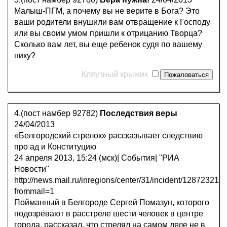
Малыш-ПГМ, а почему вы не верите в Бога? Это
ваши родители внушили вам отвращение к Господу
или вы своим умом пришли к отрицанию Творца?
Сколько вам лет, вы еще ребенок судя по вашему
нику?
Кляузный крыжик
4.(пост намбер 92782)
Последствия веры
24/04/2013
«Белгородский стрелок» рассказывает следствию
про ад и Конституцию
24 апреля 2013, 15:24 (мск)| События| "РИА
Новости"
http://news.mail.ru/inregions/center/31/incident/12872321/?
frommail=1
Пойманный в Белгороде Сергей Помазун, которого
подозревают в расстреле шести человек в центре
города, рассказал, что стрелял на самом деле не в