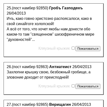
25.(пост намбер 92850)
Гробъ Газподенъ
26/04/2013
Ичъ, како говно христозно распоясалоси, како в
свой синайгоге холопской!
А всё от того, что хочет якобы нам донести обо
каком-то там "священном" шизофреничном мире
"духовностей"...
Кляузный крыжик
26.(пост намбер 92863)
Антиатеист
26/04/2013
Захлопни крышку свою, безбожный гробище, а
зловоние доходит от преисподней!
Кляузный крыжик
27.(пост намбер 92865)
Верищагин
26/04/2013