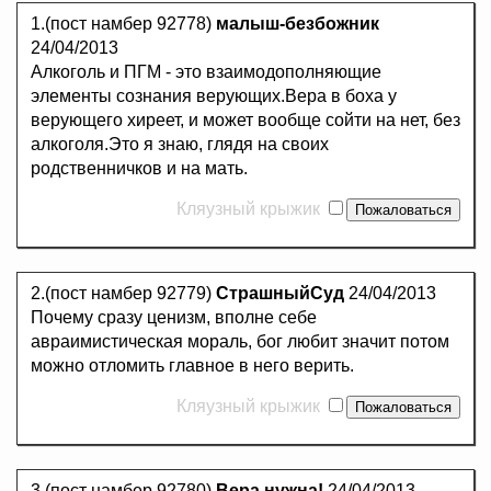
1.(пост намбер 92778)
малыш-безбожник
24/04/2013
Алкоголь и ПГМ - это взаимодополняющие
элементы сознания верующих.Вера в боха у
верующего хиреет, и может вообще сойти на нет, без
алкоголя.Это я знаю, глядя на своих
родственничков и на мать.
Кляузный крыжик
2.(пост намбер 92779)
СтрашныйСуд
24/04/2013
Почему сразу ценизм, вполне себе
авраимистическая мораль, бог любит значит потом
можно отломить главное в него верить.
Кляузный крыжик
3.(пост намбер 92780)
Вера нужна!
24/04/2013