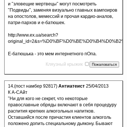
и "зловещие мертвецы" могут посмотреть
"Подвиды", заменяя визуально главных вампоиров
на опостолов, мемессий и прочая кардио-аналов,
патри-пархов и е-батюшек.
http://www.ex.ua/search?
original_id=2&s=%D0%BF%D0%BE%D0%B4%D0%B2
Е-батюшька - это мем интернетного пОпа.
Кляузный крыжик
14.(пост намбер 92817)
Антиатеист
25/04/2013
К А-САйт
"Ни для кого не секрет, что некоторые
православные обряды включают в себя процедуру
распития крепких алкогольных напитков.
Оставшийся после причастия клиентов алкоголь
положено допить специальному дьякону. Бывают