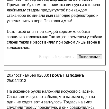
Причастие бухлом-это привязка ииссуусса к горячо
любимому стадом продукту,чтоб при каждом
стаканюре поминали имя газподне рефлекторно,и
укреплялись в вере.Психологи,мля!
Есть такой опыт-при каждой кормежке собаки
звонили в колокольчик.Так вот,со временем у собаки
слюни текли и хвост вилял при одном лишь звоне в
колокольчик.
Кляузный крыжик
20.(пост намбер 92833)
Гробъ Газподенъ
25/04/2013
На исконное бухло наложили иссусово счастие.
Счастьтие иссусово забыло, что на змея один на
один не ходят, вот и загнулось. Тогдась на змия
спустили троецу пресвятую, и они совокупились.