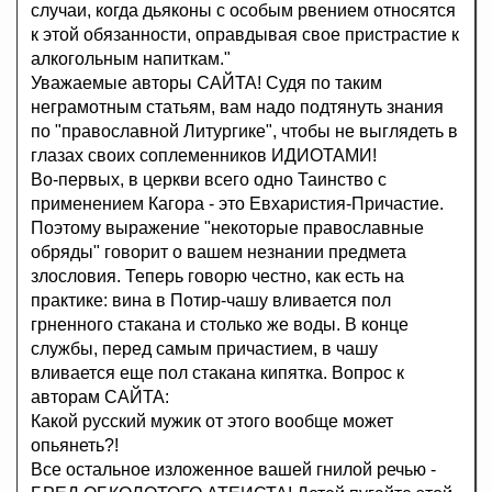
случаи, когда дьяконы с особым рвением относятся
к этой обязанности, оправдывая свое пристрастие к
алкогольным напиткам."
Уважаемые авторы САЙТА! Судя по таким
неграмотным статьям, вам надо подтянуть знания
по "православной Литургике", чтобы не выглядеть в
глазах своих соплеменников ИДИОТАМИ!
Во-первых, в церкви всего одно Таинство с
применением Кагора - это Евхаристия-Причастие.
Поэтому выражение "некоторые православные
обряды" говорит о вашем незнании предмета
злословия. Теперь говорю честно, как есть на
практике: вина в Потир-чашу вливается пол
грненного стакана и столько же воды. В конце
службы, перед самым причастием, в чашу
вливается еще пол стакана кипятка. Вопрос к
авторам САЙТА:
Какой русский мужик от этого вообще может
опьянеть?!
Все остальное изложенное вашей гнилой речью -