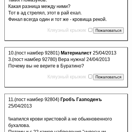
Какая разница между ними?
Тот в ад стрелял, этот в рай ехал.
Финал всегда один и тот же - кровища рекой.
Кляузный крыжик
10.(пост намбер 92801)
Материалист
25/04/2013
3.(пост намбер 92780) Вера нужна! 24/04/2013
Почему вы не верите в Буратино?
Кляузный крыжик
11.(пост намбер 92804)
Гробъ Газподенъ
25/04/2013
\\напился крови христовой а не обыкновенного
бухалова.
Потому и с 22 камер наблюдения "чудесным