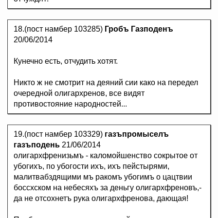
18.(пост намбер 103285)
Гробъ Газподенъ
20/06/2014
Кунечно есть, отчудить хотят.
Никто ж не смотрит на деяний сии како на передел
очередной олигархренов, все видят
противостояние народностей...
19.(пост намбер 103329)
газъпромыселъ
газъподень
21/06/2014
олигархфренизьмъ - каломойшенство сокрытое от
убогихъ, по убогости ихъ, ихъ пейстырями,
малитвабздящими мъ ракомъ убогимъ о цацтвии
боссхском на небесяхъ за деньгу олигархфреновъ,-
да не отсохнетъ рука олигархфренова, дающая!