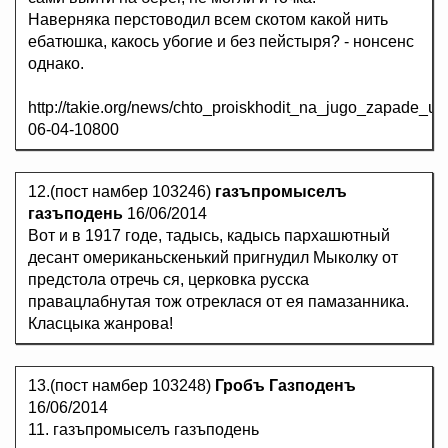
Наверняка перстоводил всем скотом какой нить
ебатюшка, какось убогие и без пейстыря? - нонсенс
однако.
http://takie.org/news/chto_proiskhodit_na_jugo_zapade_uk
06-04-10800
12.(пост намбер 103246)
газъпромыселъ
газъподень
16/06/2014
Вот и в 1917 годе, тадысь, кадысь пархашютный
десант омериканьскенький пригнудил Мыколку от
предстола отречь ся, церковка русска
правацлабнутая тож отреклася от ея памазанника.
Класцыка жанрова!
13.(пост намбер 103248)
Гробъ Газподенъ
16/06/2014
11. газъпромыселъ газъподень