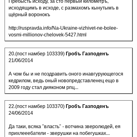
Пребысть исходу, за сто первый километръ,
исходящимъ в исходе, с размахомъ кынутымъ в
щёрный воронокъ
http://ruspravda.info/Na-Ukraine-vizhivet-ne-bolee-
vosmi-millionov-chelovek-5427.html
20.(пост намбер 103339)
Гробъ Газподенъ
21/06/2014
А чом бы и не поздравить оного инавгурующегося
кедрилом, ведь оный новопредставленец ещо в
2009 году стал дияконом рпц...
22.(пост намбер 103370)
Гробъ Газподенъ
24/06/2014
Да таки, всяка "власть" - вотчина зверолюдей, ея
прихлееебатели - зверушки на побегушках...