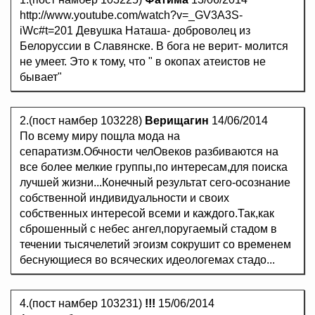
http://www.youtube.com/watch?v=_GV3A3S-
iWc#t=201 Девушка Наташа- доброволец из
Белоруссии в Славянске. В бога не верит- молится
не умеет. Это к тому, что " в окопах атеистов не
бывает"
2.(пост намбер 103228)
Верищагин
14/06/2014
По всему миру пощла мода на
сепаратизм.Обчности челОвеков разбиваются на
все более мелкие группы,по интересам,для поиска
лучшей жизни...Конечный результат сего-осознание
собственной индивидуальности и своих
собственных интересой всеми и каждого.Так,как
сброшенный с небес ангел,поругаемый стадом в
течении тысячелетий эгоизм сокрушит со временем
беснующиеся во всяческих идеологемах стадо...
4.(пост намбер 103231)
!!!
15/06/2014