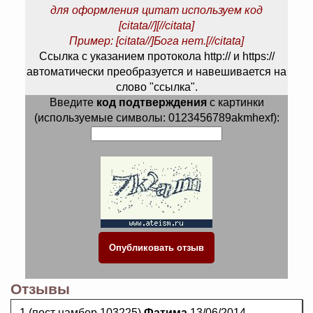
для оформления цитат используем код
[citata//][//citata]
Пример: [citata//]Бога нет.[//citata]
Ссылка с указанием протокола http:// и https://
автоматически преобразуется и навешивается на
слово "ссылка".
Введите
код подтверждения
с картинки
(используемые символы: 0123456789akmhexf):
Отзывы
1.(пост намбер 103225)
Фатима
13/06/2014