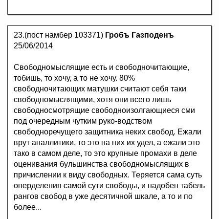
23.(пост намбер 103371)
Гробъ Газподенъ
25/06/2014
Свободномыслящие есть и свободночитающие,
тобишь, то хочу, а то не хочу. 80%
свободночитающих матушки считают себя таки
свободномыслящими, хотя они всего лишь
свободносмотрящие свободноизолгающиеся сми
под очередным чутким руко-водством
свободноречущего защитника неких свобод. Ежали
врут аналлитики, то это на них их удел, а ежали это
тако в самом деле, то это крупные промахи в деле
оценивания бульшинства свободномыслящих в
причислении к виду свободных. Теряется сама суть
оперделения самой сути свободы, и надобен табель
рангов свобод в уже десятичной шкале, а то и по
более...