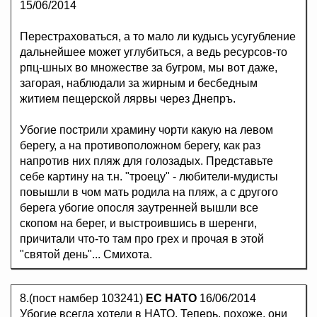
15/06/2014
Перестраховаться, а то мало ли кудысь усугубление
дальнейшее может углубиться, а ведь ресурсов-то
рпц-шных во множестве за бугром, мы вот даже,
загорая, наблюдали за жирным и бесбедным
житием пещерской лярвы через Днепръ.
Убогие пострили храмину чорти какую на левом
берегу, а на противоположном берегу, как раз
напротив них пляж для голозадых. Представьте
себе картину на т.н. "троецу" - любители-мудисты
повышли в чом мать родила на пляж, а с другого
берега убогие опосля заутренней вышли все
скопом на берег, и выстроившись в шеренги,
причитали что-то там про грех и прочая в этой
"святой день"... Смихота.
8.(пост намбер 103241)
ЕС НАТО
16/06/2014
Убогие всегда хотели в НАТО. Теперь, похоже, они