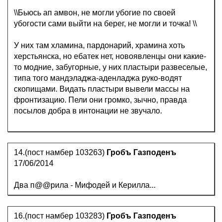
\\Бьюсь ап амвон, не могли убогие по своей
убогости сами выйти на берег, не могли и точка! \\
У них там хламина, пардонарий, храмина хоть
херстьянска, но ебатек нет, новоявленцы они какие-
то модние, забугорные, у них пластыри развеселые,
типа того мандэладжа-аденладжа руко-водят
скопищами. Видать пластыри вывели массы на
фронтизацию. Пели они громко, зычно, правда
посылов добра в интонации не звучало.
14.(пост намбер 103263)
Гробъ Газподенъ
17/06/2014
Два п@@рила - Мифодей и Керилла...
16.(пост намбер 103283)
Гробъ Газподенъ