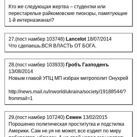
Кто же следующая жертва – студентки или
перестарелые райкомовские пионэры, памятующие
1-й интерназианал?
27.(пост намбер 103748)
Lancelot
18/07/2014
Что сделаешь.ВСЯ ВЛАСТЬ ОТ БОГА.
28.(пост намбер 103933)
Гробъ Газподенъ
13/08/2014
Новым главой УПЦ МП избран митрополит Онухрей
http://news.mail.ru/inworld/ukraina/society/19188544/?
frommail=1
29.(пост намбер 107240)
Семен
13/02/2015
Порошенко политическая проститутка и подстилка
Америки. Сам не.уя не может, все ездиет по миру