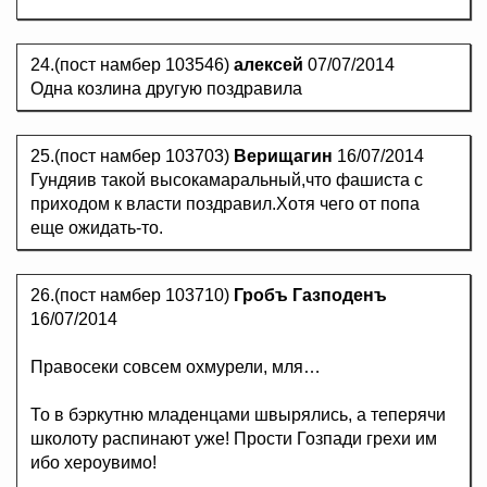
24.(пост намбер 103546)
алексей
07/07/2014
Одна козлина другую поздравила
25.(пост намбер 103703)
Верищагин
16/07/2014
Гундяив такой высокамаральный,что фашиста с
приходом к власти поздравил.Хотя чего от попа
еще ожидать-то.
26.(пост намбер 103710)
Гробъ Газподенъ
16/07/2014
Правосеки совсем охмурели, мля…
То в бэркутню младенцами швырялись, а теперячи
школоту распинают уже! Прости Гозпади грехи им
ибо хероувимо!