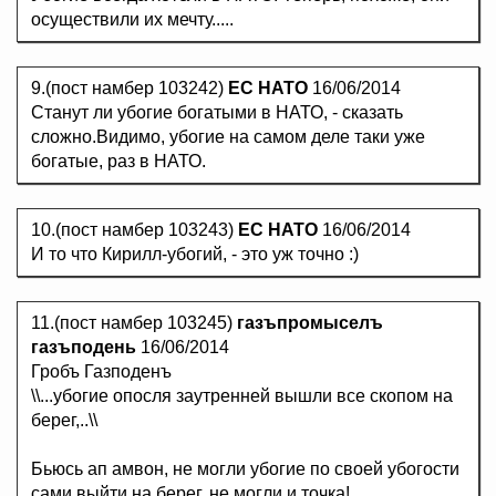
осуществили их мечту.....
9.(пост намбер 103242)
ЕС НАТО
16/06/2014
Станут ли убогие богатыми в НАТО, - сказать
сложно.Видимо, убогие на самом деле таки уже
богатые, раз в НАТО.
10.(пост намбер 103243)
ЕС НАТО
16/06/2014
И то что Кирилл-убогий, - это уж точно :)
11.(пост намбер 103245)
газъпромыселъ
газъподень
16/06/2014
Гробъ Газподенъ
\\...убогие опосля заутренней вышли все скопом на
берег,..\\
Бьюсь ап амвон, не могли убогие по своей убогости
сами выйти на берег, не могли и точка!