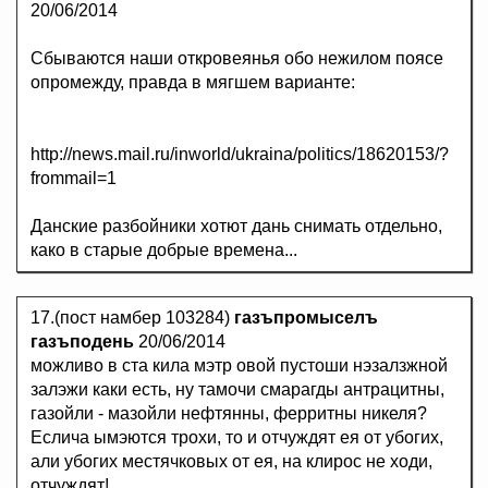
20/06/2014
Сбываются наши откровеянья обо нежилом поясе
опромежду, правда в мягшем варианте:
http://news.mail.ru/inworld/ukraina/politics/18620153/?
frommail=1
Данские разбойники хотют дань снимать отдельно,
како в старые добрые времена...
17.(пост намбер 103284)
газъпромыселъ
газъподень
20/06/2014
можливо в ста кила мэтр овой пустоши нэзалзжной
залэжи каки есть, ну тамочи смарагды антрацитны,
газойли - мазойли нефтянны, ферритны никеля?
Еслича ымэются трохи, то и отчуждят ея от убогих,
али убогих местячковых от ея, на клирос не ходи,
отчуждят!