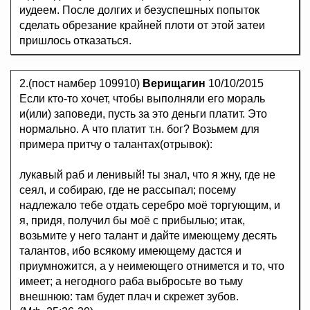
иудеем. После долгих и безуспешных попыток
сделать обрезание крайней плоти от этой затеи
пришлось отказаться.
2.(пост намбер 109910)
Верищагин
10/10/2015
Если кто-то хочет, чтобы выполняли его мораль
и(или) заповеди, пусть за это деньги платит. Это
нормально. А что платит т.н. бог? Возьмем для
примера притчу о талантах(отрывок):
лукавый раб и ленивый! ты знал, что я жну, где не
сеял, и собираю, где не рассыпал; посему
надлежало тебе отдать серебро моё торгующим, и
я, придя, получил бы моё с прибылью; итак,
возьмите у него талант и дайте имеющему десять
талантов, ибо всякому имеющему дастся и
приумножится, а у неимеющего отнимется и то, что
имеет; а негодного раба выбросьте во тьму
внешнюю: там будет плач и скрежет зубов.