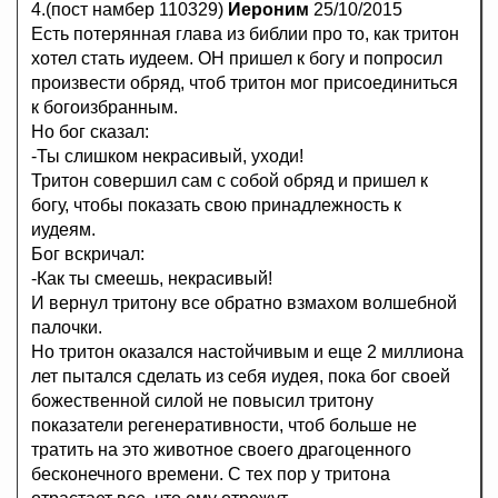
4.(пост намбер 110329)
Иероним
25/10/2015
Есть потерянная глава из библии про то, как тритон
хотел стать иудеем. ОН пришел к богу и попросил
произвести обряд, чтоб тритон мог присоединиться
к богоизбранным.
Но бог сказал:
-Ты слишком некрасивый, уходи!
Тритон совершил сам с собой обряд и пришел к
богу, чтобы показать свою принадлежность к
иудеям.
Бог вскричал:
-Как ты смеешь, некрасивый!
И вернул тритону все обратно взмахом волшебной
палочки.
Но тритон оказался настойчивым и еще 2 миллиона
лет пытался сделать из себя иудея, пока бог своей
божественной силой не повысил тритону
показатели регенеративности, чтоб больше не
тратить на это животное своего драгоценного
бесконечного времени. С тех пор у тритона