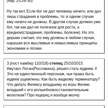
(Мф. 25:26-30)
Ну так вот. Если бог не дал человеку ничего, или дал
лишь страдания и проблемы, то: в одном случае
ему ничего не должны. В другом случае должен уже
бог, так как дал не полезное для роста, а
вредное(страдания, проблемы, болезни). Но это
дерьмо считает, что ему должны в любом случае,
нарушая все мыслимые и немыслимые принципы
экономики и логики.
3.(пост намбер 110318)
степец
25/10/2015
#мутант Логан(Россомаха), решил стать иудеем. #
Это не единственный персонаж, чьи права быть
иудеев ущемлены. Как быть жидкому терминатору?
Что делать Фелексу младшему из игры Феликс
младший с его волшебновосстановительным
молотком? Про ящериц я вообще молчу.