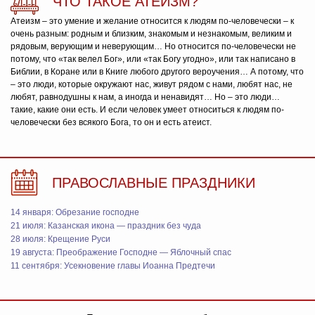
ЧТО ТАКОЕ АТЕИЗМ?
Атеизм – это умение и желание относится к людям по-человечески – к
очень разным: родным и близким, знакомым и незнакомым, великим и
рядовым, верующим и неверующим… Но относится по-человечески не
потому, что «так велел Бог», или «так Богу угодно», или так написано в
Библии, в Коране или в Книге любого другого вероучения… А потому, что
– это люди, которые окружают нас, живут рядом с нами, любят нас, не
любят, равнодушны к нам, а иногда и ненавидят… Но – это люди…
такие, какие они есть. И если человек умеет относиться к людям по-
человечески без всякого Бога, то он и есть атеист.
ПРАВОСЛАВНЫЕ ПРАЗДНИКИ
14 января: Обрезание господне
21 июля: Казанская икона — праздник без чуда
28 июля: Крещение Руси
19 августа: Преображение Господне — Яблочный спас
11 сентября: Усекновение главы Иоанна Предтечи