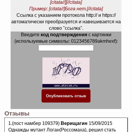
[citata//][//citata]
Пример: [citata//]Бога нет.[//citata]
Ссылка с указанием протокола http:// и https://
автоматически преобразуется и навешивается на
слово "ссылка".
Введите
код подтверждения
с картинки
(используемые символы: 0123456789akmhexf):
Отзывы
1.(пост намбер 109379)
Верищагин
15/09/2015
Однажды мутант Логан(Россомаха), решил стать