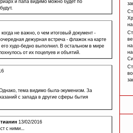
триарх и папа видимо можно будет по
за
будут.
Ст
Хр
на
Ст
 когда не важно, о чем итоговый документ -
ве
 очередная дежурная встреча - флажок на карте
на
н его худо-бедно выполнил. В остальном в мире
на
охнулось от их поцелуев и объятий.
Си
Ст
16
во
за
 Однако, тема видимо была-экуменизм. За
казаний с запада в другие сферы бытия
стианин
13/02/2016
ст с ними...