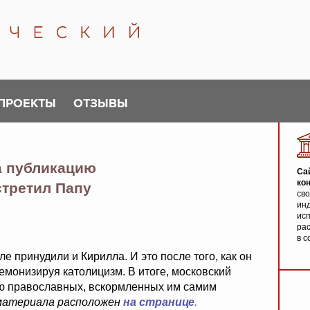
ПРОЕКТЫ
ОТЗЫВЫ
а публикацию
Са
ко
стретил Папу
св
инд
исп
ра
в с
е принудили и Кирилла. И это после того, как он
емонизируя католицизм. В итоге, московский
ью православных, вскормленных им самим
материала расположен
на странице
.