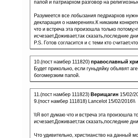
папой и патриархом разговор на религиозные
Разумеется все лобызания педриархов нужно
декларация о намерениях.К никаким конкрет
что и встреча эта произошла только потому,ч
исчезает.Доживает,так сказать,последние дни
P.S. Готов согласится и с теми кто считает,
10.(пост намбер 111820)
православный хр
Будет прикольно, если гуньдяйку объявят аг
богомерзким папой.
11.(пост намбер 111823)
Верищагин
15/02/2
9.(пост намбер 111818) Lancelot 15/02/2016\\
\\Я вот думаю что и встреча эта произошла т
исчезает.Доживает,так сказать,последние дни.
Что удивительно, христианство на данный мо