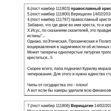
6.(пост намбер 111803)
православный хри
5.(пост намбер 111800) Верищагин 14/02/201
4.(пост намбер 111797) православный христ
Забавно, что где двое во имя хреста, то и хре
Х.Исус, по сказаниям сказителей, это правди
истины"...
Однако, поЭтическая, Прозаическая и Поли
воциркавления в задумчивости об истинных и
Может таперича одноперстые литургии троп
креститься...\\
Скорее всего, папа подначил Курилку мораль
чипирования. Для этого и нужно единство ста
Чипы от государства это - плохо!
А вот если бы хакеры уделали всю финансову
7.(пост намбер 111806)
Верищагин
14/02/20