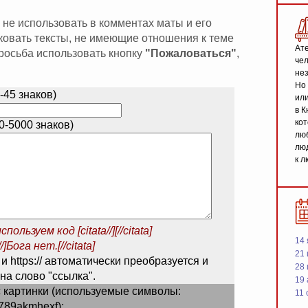
 не использовать в комментах маты и его
иковать тексты, не имеющие отношения к теме
Ате
 просьба использовать кнопку
"Пожаловаться"
,
чел
не
Но 
-45 знаков)
или
в К
кот
-5000 знаков)
люб
люд
к л
спользуем код
[citata//][//citata]
14 
/]Бога нет.[//citata]
21 
 и https:// автоматически преобразуется и
28
на слово "ссылка".
19
 картинки (используемые символы:
11 
789akmhexf):