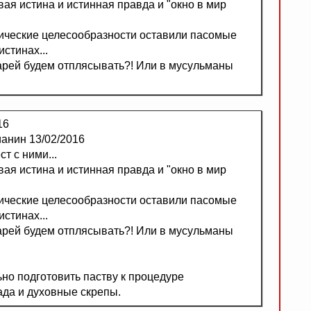
вая истина и истинная правда и "окно в мир
тические целесообразности оставили пасомые
стинах...
арей будем отплясывать?! Или в мусульманы
16
ианин 13/02/2016
ст с ними...
вая истина и истинная правда и "окно в мир
тические целесообразности оставили пасомые
стинах...
арей будем отплясывать?! Или в мусульманы
но подготовить паству к процедуре
ада и духовные скрепы.