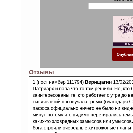
Отзывы
1.(пост намбер 111794)
Верищагин
13/02/20
Патриарх и папа что-то там решили. Но, кто
заинтересованы те, кто работает с утра до в
тысячелетий прозвучала громко(благодаря СМ
пафоса официально ничего не было ни видно
минут, потому что видимо перетирались темы
каких-то зловредных замыслов или умыслов.
бога строили очередные хитрожопые планы п