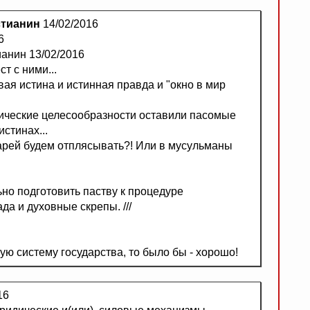
стианин
14/02/2016
6
ианин 13/02/2016
ст с ними...
вая истина и истинная правда и "окно в мир
тические целесообразности оставили пасомые
стинах...
арей будем отплясывать?! Или в мусульманы
но подготовить паству к процедуре
да и духовные скрепы. ///
ю систему государства, то было бы - хорошо!
16