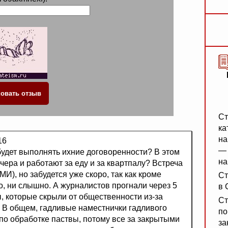
Ст
ка
на
16
— 
 будет выполнять ихние договоренности? В этом
на
ечера и работают за еду и за квартпалу? Встреча
И), но забудется уже скоро, так как кроме
Ст
, ни слышно. А журналистов прогнали через 5
в 
, которые скрыли от общественности из-за
Ст
 В общем, гадливые наместнички гадливого
по
о обработке паствы, потому все за закрытыми
за