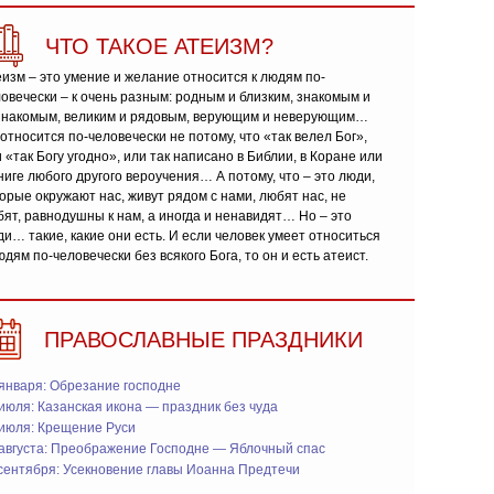
ЧТО ТАКОЕ АТЕИЗМ?
изм – это умение и желание относится к людям по-
овечески – к очень разным: родным и близким, знакомым и
знакомым, великим и рядовым, верующим и неверующим…
относится по-человечески не потому, что «так велел Бог»,
 «так Богу угодно», или так написано в Библии, в Коране или
ниге любого другого вероучения… А потому, что – это люди,
орые окружают нас, живут рядом с нами, любят нас, не
ят, равнодушны к нам, а иногда и ненавидят… Но – это
и… такие, какие они есть. И если человек умеет относиться
юдям по-человечески без всякого Бога, то он и есть атеист.
ПРАВОСЛАВНЫЕ ПРАЗДНИКИ
января: Обрезание господне
июля: Казанская икона — праздник без чуда
 июля: Крещение Руси
 августа: Преображение Господне — Яблочный спас
сентября: Усекновение главы Иоанна Предтечи