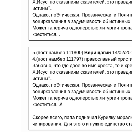
Х.Исус, по сказаниям сказителей, это правди
истины"...
Однако, поЭтическая, Прозаическая и Поли
воциркавления в задумчивости об истинных и
Может таперича одноперстые литургии троп
креститься...
5.(пост намбер 111800)
Верищагин
14/02/20
4.(пост намбер 111797) православный христ
Забавно, что где двое во имя хреста, то и хре
Х.Исус, по сказаниям сказителей, это правди
истины"...
Однако, поЭтическая, Прозаическая и Поли
воциркавления в задумчивости об истинных и
Может таперича одноперстые литургии троп
креститься...\\
Скорее всего, папа подначил Курилку мораль
чипирования. Для этого и нужно единство ст