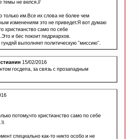
 темы не велся.//
 только им.Все их слова не более чем
ным изменениям это не приведет.Я вот думаю
то христианство само по себе
.Это и бес покоит педриархов.
что гундяй выполняет политическую "миссию".
истианин
15/02/2016
ентом госдепа, за связь с прозападным
016
олько потому,что христианство само по себе
\\
мент специально как-то никто особо и не