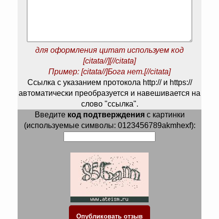
для оформления цитат используем код
[citata//][//citata]
Пример: [citata//]Бога нет.[//citata]
Ссылка с указанием протокола http:// и https://
автоматически преобразуется и навешивается на
слово "ссылка".
Введите
код подтверждения
с картинки
(используемые символы: 0123456789akmhexf):