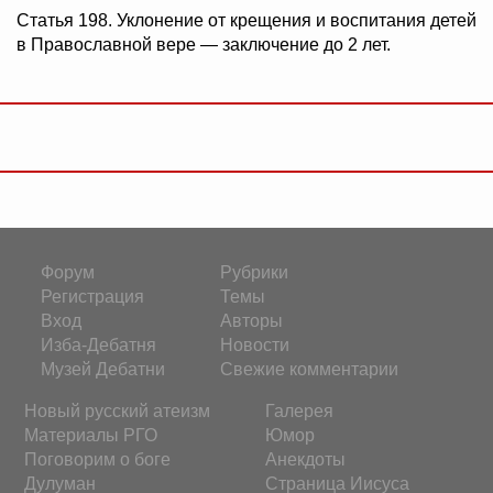
Статья 198. Уклонение от крещения и воспитания детей
в Православной вере — заключение до 2 лет.
Форум
Рубрики
Регистрация
Темы
Вход
Авторы
Изба-Дебатня
Новости
Музей Дебатни
Свежие комментарии
Новый русский атеизм
Галерея
Материалы РГО
Юмор
Поговорим о боге
Анекдоты
Дулуман
Страница Иисуса