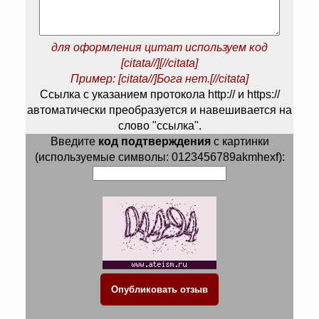
для оформления цитат используем код
[citata//][//citata]
Пример: [citata//]Бога нет.[//citata]
Ссылка с указанием протокола http:// и https://
автоматически преобразуется и навешивается на
слово "ссылка".
Введите
код подтверждения
с картинки
(используемые символы: 0123456789akmhexf):