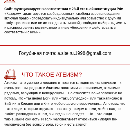
Сайт функционирует в соответствии с 28-й статьей конституции РФ:
«Каждому гарантируется свобода совести, свобода вероисповедания,
включая право исповедовать индивидуально или совместно с другими
любую религию или не исповедовать никакой, свободно выбирать, иметь
и распространять религиозные и иные убеждения и действовать в
соответствии с ними».
Голубиная почта: a.site.ru.1998@gmail.com
ЧТО ТАКОЕ АТЕИЗМ?
Атеизм – это умение и желание относится к людям по-человечески – к
очень разным: родным и близким, знакомым и незнакомым, великим и
рядовым, верующим и неверующим… Но относится по-человечески не
потому, что «так велел Бог», или «так Богу угодно», или так написано в
Библии, в Коране или в Книге любого другого вероучения… А потому, что
– это люди, которые окружают нас, живут рядом с нами, любят нас, не
любят, равнодушны к нам, а иногда и ненавидят… Но – это люди…
такие, какие они есть. И если человек умеет относиться к людям по-
человечески без всякого Бога, то он и есть атеист.