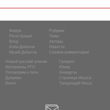
Форум
Рубрики
Регистрация
Темы
Вход
Авторы
Изба-Дебатня
Новости
Музей Дебатни
Свежие комментарии
Новый русский атеизм
Галерея
Материалы РГО
Юмор
Поговорим о боге
Анекдоты
Дулуман
Страница Иисуса
Книги
Танцующий Иисус