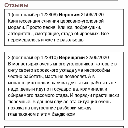
Отзывы
1.(пост намбер 122808)
Иероним
21/06/2020
Квинтессенция слияния церковно-уголовной
морали. Просто песня. Клички, побрякушки,
авторитеты, смотрящие, стада обираемых. Все
перемешалось и уже не разольешь.
2.(пост намбер 122810)
Верищагин
22/06/2020
В монастырях очень много уголовников, которые в
силу своего воровского уклада ума неспособны
честно работать, масть не позволяет. А в
монастырях полная халява для таких, работать не
надо, деньги идут от государства, криминала и
обираемого пасомого стада. И порядки практически
тюремные. В данном случае эта ситуация очень
похожа на внутренние разборки между
главпаханом и этим бандючком.