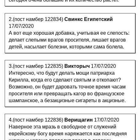
2.(пост намбер 122834)
Свинкс Египетский
17/07/2020
А вот еще хорошая добавка, учитывая ее слепость:
делает слепыми врагов просителя, лишает врагов
детей, насылает болезни, которыми сама болела.
3.(пост намбер 122835)
Викторыч
17/07/2020
Интересно, что будут делать мощи патриарха
Кирилла, когда его сделают святым и откопают?
Возможно, он будет даровать точное время часам
просителя или превращать кагор во французское
шампанское, а безакцизные сигареты в акцизные.
4.(пост намбер 122836)
Верищагин
17/07/2020
Наверное эта мразь в свободное от служений
еврейскому богу время наряжается как последняя