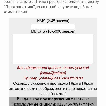
братья и сетстры! Также просьба использовать кнопку
"Пожаловаться"
, если вы обнаружите подобные
комментарии.
ИМЯ (2-45 знаков)
МЫСЛЬ (10-5000 знаков)
для оформления цитат используем код
[citata//][//citata]
Пример: [citata//]Бога нет.[//citata]
Ссылка с указанием протокола http:// и https://
автоматически преобразуется и навешивается на
слово "ссылка".
Введите
код подтверждения
с картинки
(используемые символы: 0123456789akmhexf):