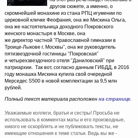
другом сюжете, а именно, о
скромнейшей монахине из стана РПЦ игумении по
церковной кличке Феофания, она же Мискина Ольга,
она же настоятельница доходного Покровского
женского монастыря в Москве, она
же директор частной "Православной гимназии в
Троице-Лыкове г. Москвы", она же руководитель
пятизвездочной гостиницы "Покровская"
и четырехзвездочного отеля "Даниловский" при
патриархии. Так вот, согласно данным ГИБДД, в 2016
году монашка Мискина купила свой очередной
Мерседес S500 в новой комплектации за 9,5 млн
рублей.
Полный текст материала расположен
на странице
.
Уважаемые коллеги, братья и сестры! Просьба не
использовать в комментах маты и его производные,
никого не оскорблять и не публиковать тексты, не
имеющие отношения к теме статьи. Ведь вы же -