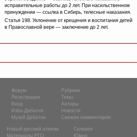
исправительные работы до 2 лет. При насильственном
принуждении — ссылка в Сибирь, телесные наказания.
Статья 198. Уклонение от крещения и воспитания детей
в Православной вере — заключение до 2 лет.
Форум
Рубрики
Регистрация
Темы
Вход
Авторы
Изба-Дебатня
Новости
Музей Дебатни
Свежие комментарии
Новый русский атеизм
Галерея
Материалы РГО
Юмор