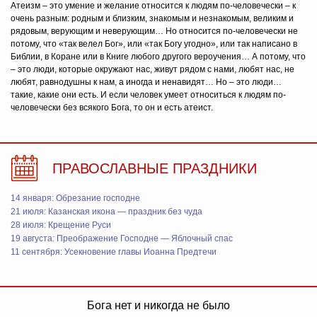
Атеизм – это умение и желание относится к людям по-человечески – к
очень разным: родным и близким, знакомым и незнакомым, великим и
рядовым, верующим и неверующим… Но относится по-человечески не
потому, что «так велел Бог», или «так Богу угодно», или так написано в
Библии, в Коране или в Книге любого другого вероучения… А потому, что
– это люди, которые окружают нас, живут рядом с нами, любят нас, не
любят, равнодушны к нам, а иногда и ненавидят… Но – это люди…
такие, какие они есть. И если человек умеет относиться к людям по-
человечески без всякого Бога, то он и есть атеист.
ПРАВОСЛАВНЫЕ ПРАЗДНИКИ
14 января: Обрезание господне
21 июля: Казанская икона — праздник без чуда
28 июля: Крещение Руси
19 августа: Преображение Господне — Яблочный спас
11 сентября: Усекновение главы Иоанна Предтечи
Бога нет и никогда не было