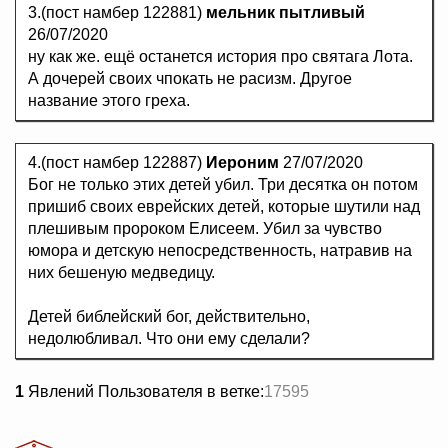
3.(пост намбер 122881)
мельник пытливый
26/07/2020
ну как же. ещё останется история про святага Лота.
А дочерей своих чпокать не расизм. Другое
название этого греха.
4.(пост намбер 122887)
Иероним
27/07/2020
Бог не только этих детей убил. Три десятка он потом
пришиб своих еврейских детей, которые шутили над
плешивым пророком Елисеем. Убил за чувство
юмора и детскую непосредственность, натравив на
них бешеную медведицу.
Детей библейский бог, действительно,
недолюбливал. Что они ему сделали?
1
Явлений Пользователя в ветке:
17595