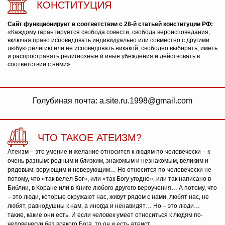
КОНСТИТУЦИЯ
Сайт функционирует в соответствии с 28-й статьей конституции РФ:
«Каждому гарантируется свобода совести, свобода вероисповедания,
включая право исповедовать индивидуально или совместно с другими
любую религию или не исповедовать никакой, свободно выбирать, иметь
и распространять религиозные и иные убеждения и действовать в
соответствии с ними».
Голубиная почта: a.site.ru.1998@gmail.com
ЧТО ТАКОЕ АТЕИЗМ?
Атеизм – это умение и желание относится к людям по-человечески – к
очень разным: родным и близким, знакомым и незнакомым, великим и
рядовым, верующим и неверующим… Но относится по-человечески не
потому, что «так велел Бог», или «так Богу угодно», или так написано в
Библии, в Коране или в Книге любого другого вероучения… А потому, что
– это люди, которые окружают нас, живут рядом с нами, любят нас, не
любят, равнодушны к нам, а иногда и ненавидят… Но – это люди…
такие, какие они есть. И если человек умеет относиться к людям по-
человечески без всякого Бога, то он и есть атеист.