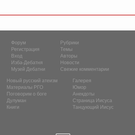
Форум
Рубрики
Регистрация
Темы
Вход
Авторы
Изба-Дебатня
Новости
Музей Дебатни
Свежие комментарии
Новый русский атеизм
Галерея
Материалы РГО
Юмор
Поговорим о боге
Анекдоты
Дулуман
Страница Иисуса
Книги
Танцующий Иисус