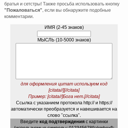
братья и сетстры! Также просьба использовать кнопку
"Пожаловаться"
, если вы обнаружите подобные
комментарии.
ИМЯ (2-45 знаков)
МЫСЛЬ (10-5000 знаков)
для оформления цитат используем код
[citata//][//citata]
Пример: [citata//]Бога нет.[//citata]
Ссылка с указанием протокола http:// и https://
автоматически преобразуется и навешивается на
слово "ссылка".
Введите
код подтверждения
с картинки
(используемые символы: 0123456789akmhexf):