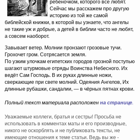
ребеночком, которого все любят.
Сейчас мы расскажем про другую
историю из той же самой
библейской книжки, в которой вы узнаете, что ангелы
не такие уж и добрые, а детей в библии часто не любят,
а совсем наоборот.
Завывает ветер. Молнии пронзают грозовые тучи.
Грохочет гром. Сотрясается земля.
По узким улочкам египетских городов грозной поступью
шагают штурмовые отряды Воинства Небесного. Их
ведёт Сам Господь. В их руках длинные ножи,
сверкающие при свете молний. Одеяния Ангелов, Их
длинные рубашки, сандалии, — в чёрных пятнах крови.
Полный текст материала расположен
на странице
.
Уважаемые коллеги, братья и сестры! Просьба не
использовать в комментах маты и его производные,
никого не оскорблять и не публиковать тексты, не
имеющие отношения к теме статьи. Ведь вы же -