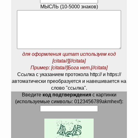
МЫСЛЬ (10-5000 знаков)
для оформления цитат используем код
[citata//][//citata]
Пример: [citata//]Бога нет.[//citata]
Ссылка с указанием протокола http:// и https://
автоматически преобразуется и навешивается на
слово "ссылка".
Введите
код подтверждения
с картинки
(используемые символы: 0123456789akmhexf):