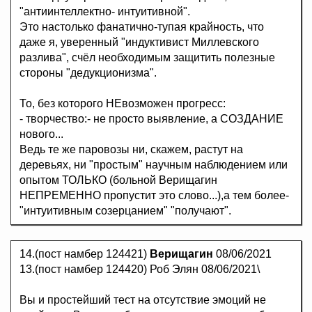
"антиинтеллектно- интуитивной".
Это настолько фанатично-тупая крайность, что
даже я, уверенный "индуктивист Миллевского
разлива", счёл необходимым защитить полезные
стороны "дедукционизма".
То, без которого НЕвозможен прогресс:
- творчество:- не просто выявление, а СОЗДАНИЕ
нового...
Ведь те же паровозы ни, скажем, растут на
деревьях, ни "простым" научным наблюдением или
опытом ТОЛЬКО (больной Верищагин
НЕПРЕМЕННО пропустит это слово...),а тем более-
"интуитивным созерцанием" "получают".
14.(пост намбер 124421)
Верищагин
08/06/2021
13.(пост намбер 124420) Роб Элян 08/06/2021\
Вы и простейший тест на отсутствие эмоций не