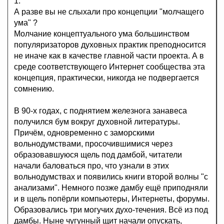
1.
А разве вы не слыхали про концепции "молчащего
ума" ?
Молчание концептуального ума большинством
популяризаторов духовных практик преподносится
не иначе как в качестве главной части проекта. А в
среде соответствующего Интернет сообщества эта
концепция, практически, никогда не подвергается
сомнению.
В 90-х годах, с поднятием железнога занавеса
получился бум вокруг духовной литературы.
Причём, одновременно с заморскими
вольнодумствами, просочившимися через
образовавшуюся щель под дамбой, читатели
начали баловаться про, что узнали в этих
вольнодумствах и появились книги второй волны "с
анализами". Немного позже дамбу ещё приподняли
и в щель попёрли компьютеры, Интернеты, форумы.
Образовались три могучих духо-течения. Всё из под
дамбы. Ныне чугунный щит начали опускать,