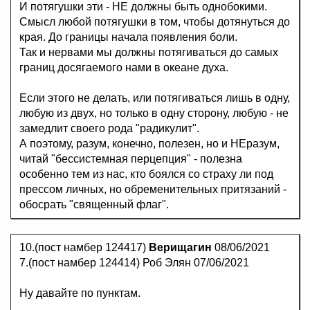
И потягушки эти - НЕ должны быть однобокими.
Смысл любой потягушки в том, чтобы дотянуться до
края. До границы начала появления боли.
Так и нервами мы должны потягиваться до самых
границ досягаемого нами в океане духа.
Если этого не делать, или потягиваться лишь в одну,
любую из двух, но только в одну сторону, любую - не
замедлит своего рода "радикулит".
А поэтому, разум, конечно, полезен, но и НЕразум,
читай "бессистемная перцепция" - полезна
особенно тем из нас, кто боялся со страху ли под
прессом личных, но обременительных притязаний -
обосрать "священный флаг".
10.(пост намбер 124417)
Верищагин
08/06/2021
7.(пост намбер 124414) Роб Элян 07/06/2021
Ну давайте по пунктам.