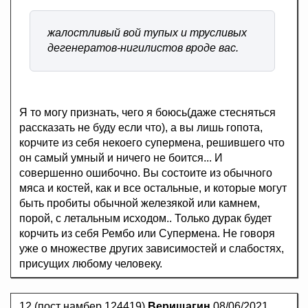
жалостливый вой тупых и трусливых
дегенератов-нигилистов вроде вас.
Я то могу признать, чего я боюсь(даже стесняться
рассказать не буду если что), а вы лишь гопота,
корчите из себя некоего супермена, решившего что
он самый умный и ничего не боится... И
совершенно ошибочно. Вы состоите из обычного
мяса и костей, как и все остальные, и которые могут
быть пробиты обычной железякой или камнем,
порой, с летальным исходом.. Только дурак будет
корчить из себя Рембо или Супермена. Не говоря
уже о множестве других зависимостей и слабостях,
присущих любому человеку.
12.(пост намбер 124419)
Верищагин
08/06/2021