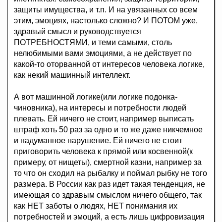
защиты имущества, и т.п. И на увязанных со всем
этим, эмоциях, настолько сложно? И ПОТОМ уже,
здравый смысл и руководствуется
ПОТРЕБНОСТЯМИ, и теми самыми, столь
нелюбимыми вами эмоциями, а не действует по
какой-то оторванной от интересов человека логике,
как некий машинный интеллект.
А вот машинной логике(или логике подонка-
чиновника), на интересы и потребности людей
плевать. Ей ничего не стоит, например выписать
штраф хоть 50 раз за одно и то же даже никчемное
и надуманное нарушение. Ей ничего не стоит
приговорить человека к прямой или косвенной(к
примеру, от нищеты), смертной казни, например за
то что он сходил на рыбалку и поймал рыбку не того
размера. В России как раз идет такая тенденция, не
имеющая со здравым смыслом ничего общего, так
как НЕТ заботы о людях, НЕТ понимания их
потребностей и эмоций, а есть лишь цифровизация