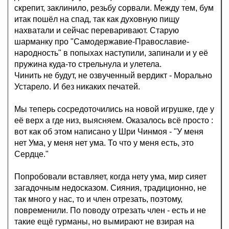
скрепит, заклинило, резьбу сорвали. Между тем, бум
итак пошёл на спад, так как духовную пищу
нахватали и сейчас переваривают. Старую
шарманку про "Самодержавие-Православие-
народность" в попыхах наступили, запинали и у её
пружина куда-то стрельнула и улетела.
Чинить не будут, не озвученный вердикт - Морально
Устарело. И без никаких печатей.
Мы теперь сосредоточились на новой игрушке, где у
её верх а где низ, выясняем. Оказалось всё просто :
вот как об этом написано у Шри Чинмоя - "У меня
нет Ума, у меня нет ума. То что у меня есть, это
Сердце."
Попробовали вставляет, когда нету ума, мир сияет
загадочным недосказом. Сияния, традиционно, не
так много у нас, то и член отрезать, поэтому,
повременили. По поводу отрезать член - есть и не
такие ещё гурманы, но вымирают не взирая на