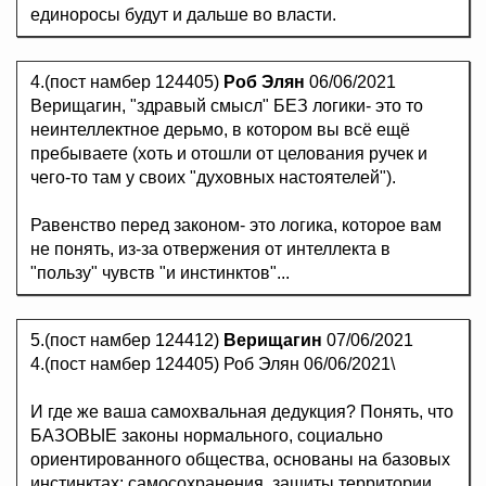
единоросы будут и дальше во власти.
4.(пост намбер 124405)
Роб Элян
06/06/2021
Верищагин, "здравый смысл" БЕЗ логики- это то
неинтеллектное дерьмо, в котором вы всё ещё
пребываете (хоть и отошли от целования ручек и
чего-то там у своих "духовных настоятелей").
Равенство перед законом- это логика, которое вам
не понять, из-за отвержения от интеллекта в
"пользу" чувств "и инстинктов"...
5.(пост намбер 124412)
Верищагин
07/06/2021
4.(пост намбер 124405) Роб Элян 06/06/2021\
И где же ваша самохвальная дедукция? Понять, что
БАЗОВЫЕ законы нормального, социально
ориентированного общества, основаны на базовых
инстинктах: самосохранения, защиты территории,