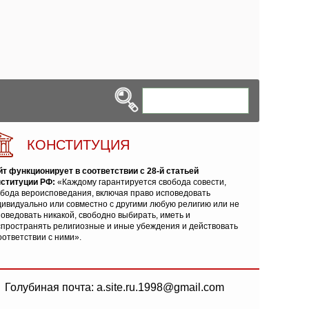
КОНСТИТУЦИЯ
йт функционирует в соответствии с 28-й статьей
нституции РФ:
«Каждому гарантируется свобода совести,
обода вероисповедания, включая право исповедовать
ивидуально или совместно с другими любую религию или не
оведовать никакой, свободно выбирать, иметь и
спространять религиозные и иные убеждения и действовать
оответствии с ними».
Голубиная почта: a.site.ru.1998@gmail.com