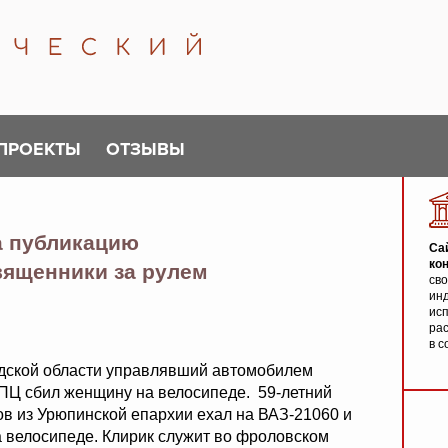
ПРОЕКТЫ
ОТЗЫВЫ
а публикацию
Са
ко
вященники за рулем
св
инд
исп
ра
в с
адской области управлявший автомобилем
ПЦ сбил женщину на велосипеде. 59-летний
в из Урюпинской епархии ехал на ВАЗ-21060 и
 велосипеде. Клирик служит во фроловском