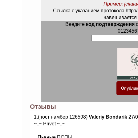
Пример: [citata/
Ссылка с указанием протокола http://
навешивается 
Введите
код подтверждения
с
0123456
Отзывы
1.(пост намбер 126598)
Valeriy Bondarik
27/0
~..~ Privet ~..~
...Пьяные ПОПЫ...