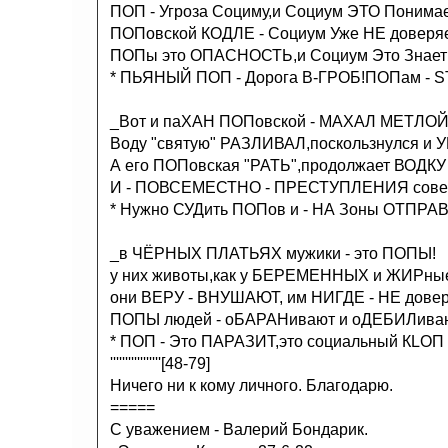
ПОП - Угроза Социму,и Социум ЭТО Понимае
ПОПовской КОДЛЕ - Социум Уже НЕ доверяе
ПОПы это ОПАСНОСТЬ,и Социум Это Знает
* ПЬЯНЫЙ ПОП - Дорога В-ГРОБ!ПОПам - ST
_Вот и паХАН ПОПовской - МАХАЛ МЕТЛОЙ
Воду "святую" РАЗЛИВАЛ,поскользнулся и У
А его ПОПовская "РАТЬ",продолжает ВОДК
И - ПОВСЕМЕСТНО - ПРЕСТУПЛЕНИЯ сове
* Нужно СУДить ПОПов и - НА Зоны ОТПРА
_в ЧЁРНЫХ ПЛАТЬЯХ мужики - это ПОПЫ!
у них животы,как у БЕРЕМЕННЫХ и ЖИРн
они ВЕРУ - ВНУШАЮТ, им НИГДЕ - НЕ довер
ПОПЫ людей - оБАРАНивают и оДЕБИЛивают
* ПОП - Это ПАРАЗИТ,это социальный КLОП !
'''''''''''''''''[48-79]
Ничего ни к кому личного. Благодарю.
=====
С уважением - Валерий Бондарик.