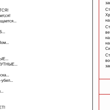
за
Ст
ТСЯ!
Хр
т,ся!
на
ается...
Ст
...
ве
на
ом...
на
Си
Ст
Е...
во
УТНЫЕ...
за
ка...
убил...
..
ЕТ!