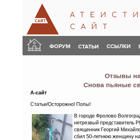
ФОРУМ
ССЫЛКИ
СТАТЬИ
Отзывы н
Снова пьяные с
А-сайт
Статьи/Осторожно! Попы!
В городе Фролово Волгогр
нетрезвый представитель Р
священник Георгий Михайло
сбил 50-летнюю женщину на