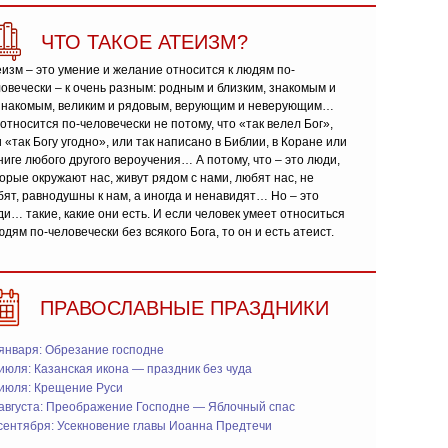
ЧТО ТАКОЕ АТЕИЗМ?
изм – это умение и желание относится к людям по-
овечески – к очень разным: родным и близким, знакомым и
знакомым, великим и рядовым, верующим и неверующим…
относится по-человечески не потому, что «так велел Бог»,
 «так Богу угодно», или так написано в Библии, в Коране или
ниге любого другого вероучения… А потому, что – это люди,
орые окружают нас, живут рядом с нами, любят нас, не
ят, равнодушны к нам, а иногда и ненавидят… Но – это
и… такие, какие они есть. И если человек умеет относиться
юдям по-человечески без всякого Бога, то он и есть атеист.
ПРАВОСЛАВНЫЕ ПРАЗДНИКИ
января: Обрезание господне
июля: Казанская икона — праздник без чуда
 июля: Крещение Руси
 августа: Преображение Господне — Яблочный спас
сентября: Усекновение главы Иоанна Предтечи