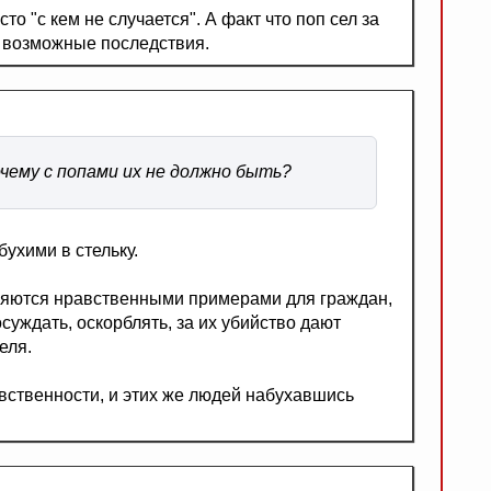
то "с кем не случается". А факт что поп сел за
а возможные последствия.
очему с попами их не должно быть?
бухими в стельку.
вляются нравственными примерами для граждан,
суждать, оскорблять, за их убийство дают
еля.
вственности, и этих же людей набухавшись