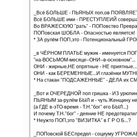
_Всё БОЛЬШЕ - ПЬЯНЫХ поп,ов ПОЯВЛЯЕ
Всё БОЛЬШЕ ими - ПРЕСТУПЛЕИЙ совершае
Во ВРАЖЕСКУЮ "рать" - ПОПовство Превращ
ПОПовская ШОБЛА - Опасностью является!
* ЗА рулём ПОП,это - Потенциональный ГРОБ
_в ЧЁРНОМ ПЛАТЬЕ мужик - именуется ПОП
"на-ВОСЬМОМ-месяце--ОНИ--в-основном"...
ОНИ - жирные,НЕ опрятные - НЕ приятные...
ОНИ - как БЕРЕМЕННЫЕ...И глазёнки МУТНЫ
* На стакан "ПОДСАЖЕННЫЕ" - ДЕЛА их СМ
_Вот и ОЧЕРЕДНОЙ поп гришка - ИЗ урюпинс
ПЬЯНЫМ за-рулём БЫЛ и - чуть Женщину не-
(а ГДЕ в-эТО-время - Т.Н."бог" его БЫЛ...)
И почему Т.Н."бог" - деяние НЕ предотвратил.
* Неужто ПОП,это "ВИЗИТКА" в Г Р О Б...?
_ПОПовской БЕСпредел - социуму УГРОЖА