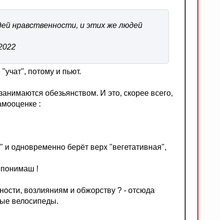
дей нравственности, и этих же людей
2022
"учат", потому и пьют.
занимаются обезьянством. И это, скорее всего,
амооценке :
ки" и одновременно берёт верх "вегетативная",
 понимаш !
ености, возлияниям и обжорству ? - отсюда
ые велосипеды.