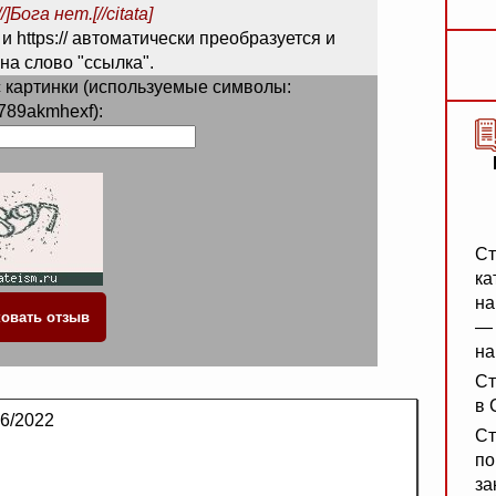
/]Бога нет.[//citata]
 и https:// автоматически преобразуется и
на слово "ссылка".
 картинки (используемые символы:
789akmhexf):
Ст
ка
на
— 
на
Ст
в 
6/2022
Ст
по
за