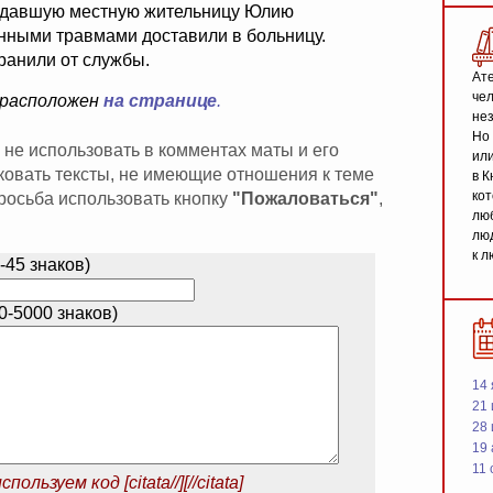
адавшую местную жительницу Юлию
нными травмами доставили в больницу.
ранили от службы.
Ате
чел
 расположен
на странице
.
не
Но 
 не использовать в комментах маты и его
или
иковать тексты, не имеющие отношения к теме
в К
кот
 просьба использовать кнопку
"Пожаловаться"
,
люб
люд
к л
-45 знаков)
-5000 знаков)
14 
21 
28
19
11 
спользуем код
[citata//][//citata]