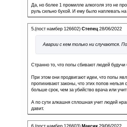
Да, но более 1 промилле алкоголя это не прос
руль сильно бухой. И ему было наплевать н
5.(пост намбер 126602)
Степец
28/06/2022
Аварии с кем только ни случаются. П
Странно то, что попы сбивают людей будучи 
При этом они продвигают идеи, что попы я
пропихивают законы, что этих попов нельзя о
больше срок, чем за убийство врача или учит
А по сути алкашня сплошная учит людей нра
давит.
6.(пост намбер 126603)
Максик
29/06/2022