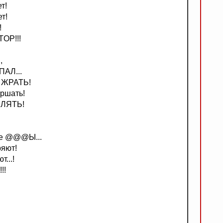
т!
т!
!
OP!!!
,
ПАЛ...
У ЖРАТЬ!
ршать!
ВЛЯТЬ!
ые @@@Ы...
яют!
...!
!!