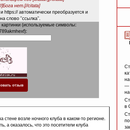
/]Бога нет.[//citata]
 и https:// автоматически преобразуется и
на слово "ссылка".
 картинки (используемые символы:
789akmhexf):
Ст
ка
на
— 
на
Ст
в 
Ст
 стене возле ночного клуба в каком-то регионе.
по
ь, а оказалось, что это посетители клуба
за