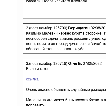
сделали. После испитого алкоголя.
2.(пост намбер 126700)
Верищагин
02/08/20
Казимир Малевич нервно курит в сторонке. Т
неспособен сделать жизнь россиян лучше, с
цены, но зато он горазд делать свои "лики" т
обоссаной стене сельского клуба.....
3.(пост намбер 126716)
Отче Б.
07/08/2022
Было и такое:
ссылка
Очень опасно объявлять случайные разводы
Мало ли на что может быть похожа блевота 
поправить.