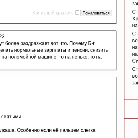
за
Ст
Кляузный крыжик
Хр
на
Ст
22
ве
ут более раздразжает вот что. Почему Б-г
на
делать нормальные зарплаты и пенсии, снизить
на
о на поломойной машине, то на пеньке, то на
Си
Ст
во
за
 святыми.
алкаша. Особенно если её пальцем слегка