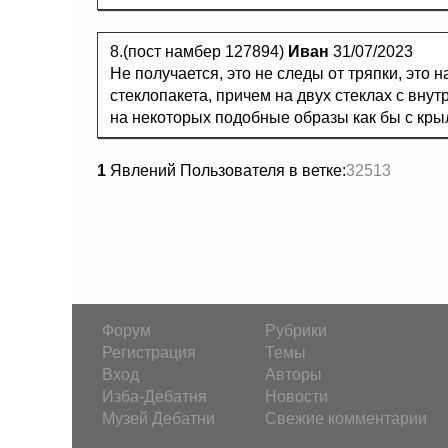
8.(пост намбер 127894)
Иван
31/07/2023
Не получается, это не следы от тряпки, это 
стеклопакета, причем на двух стеклах с внут
на некоторых подобные образы как бы с кр
1
Явлений Пользователя в ветке:
32513
Форум
Рубрики
Регистрация
Темы
Вход
Авторы
Изба-Дебатня
Новости
Музей Дебатни
Свежие комментарии