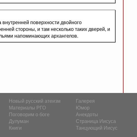
на внутренней поверхности двойного
ренней стороны, и там несколько таких дверей, и
ыльями напоминающих архангелов.
Новый русский атеизм
Галерея
Материалы РГО
Юмор
Поговорим о боге
Анекдоты
Дулуман
Страница Иисуса
Книги
Танцующий Иисус