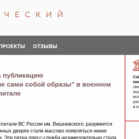
ПРОЕКТЫ
ОТЗЫВЫ
а публикацию
Са
ко
е сами собой образы" в военном
св
питале
инд
исп
ра
в с
питале ВС России им. Вишневского, разумеется
нных дверях стали массово появляться некие
. Эти пятна пресс-служба незамедлительно стала