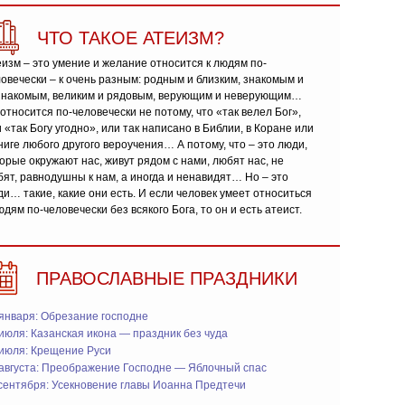
ЧТО ТАКОЕ АТЕИЗМ?
изм – это умение и желание относится к людям по-
овечески – к очень разным: родным и близким, знакомым и
знакомым, великим и рядовым, верующим и неверующим…
относится по-человечески не потому, что «так велел Бог»,
 «так Богу угодно», или так написано в Библии, в Коране или
ниге любого другого вероучения… А потому, что – это люди,
орые окружают нас, живут рядом с нами, любят нас, не
ят, равнодушны к нам, а иногда и ненавидят… Но – это
и… такие, какие они есть. И если человек умеет относиться
юдям по-человечески без всякого Бога, то он и есть атеист.
ПРАВОСЛАВНЫЕ ПРАЗДНИКИ
января: Обрезание господне
июля: Казанская икона — праздник без чуда
 июля: Крещение Руси
 августа: Преображение Господне — Яблочный спас
сентября: Усекновение главы Иоанна Предтечи