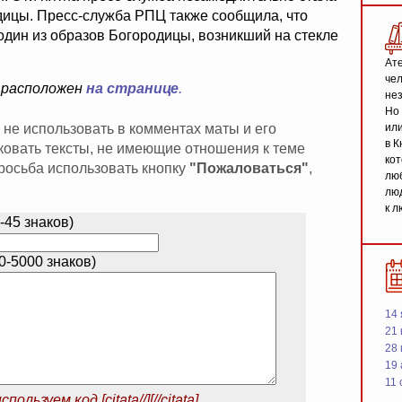
дицы. Пресс-служба РПЦ также сообщила, что
один из образов Богородицы, возникший на стекле
Ате
чел
 расположен
на странице
.
не
Но 
 не использовать в комментах маты и его
или
в К
иковать тексты, не имеющие отношения к теме
кот
 просьба использовать кнопку
"Пожаловаться"
,
люб
люд
к л
-45 знаков)
-5000 знаков)
14 
21 
28
19
11 
спользуем код
[citata//][//citata]