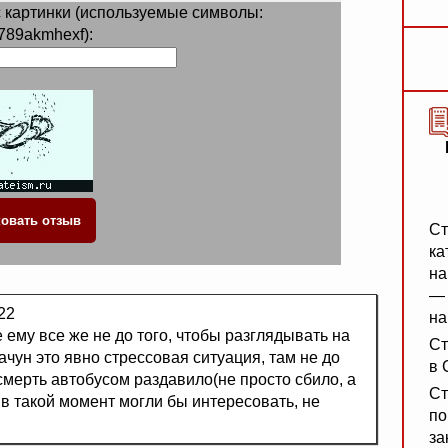
 картинки (используемые символы:
789akmhexf):
Ст
ка
на
— 
22
на
 ему все же не до того, чтобы разглядывать на
Ст
ачун это явно стрессовая ситуация, там не до
в 
асмерть автобусом раздавило(не просто сбило, а
Ст
 в такой момент могли бы интересовать, не
по
за