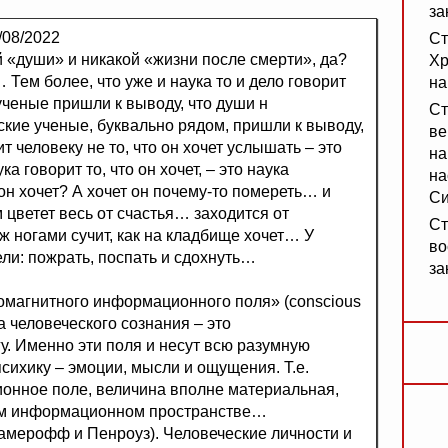
за
/08/2022
Ст
ой «души» и никакой «жизни после смерти», да?
Хр
 Тем более, что уже и наука то и дело говорит
на
ученые пришли к выводу, что души н
Ст
кие ученые, буквально рядом, пришли к выводу,
ве
 человеку не то, что он хочет услышать – это
на
а говорит то, что он хочет, – это наука
на
н хочет? А хочет он почему-то помереть… и
Си
цветет весь от счастья… заходится от
Ст
ж ногами сучит, как на кладбище хочет… У
во
цели: пожрать, поспать и сдохнуть…
за
ромагнитного информационного поля» (conscious
ова человеческого сознания – это
у. Именно эти поля и несут всю разумную
хику – эмоции, мысли и ощущения. Т.е.
ионное поле, величина вполне материальная,
ком информационном пространстве…
Хамерофф и Пенроуз). Человеческие личности и