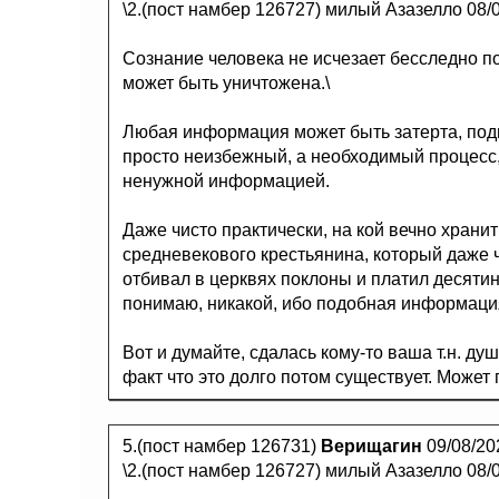
\2.(пост намбер 126727) милый Азазелло 08/0
Сознание человека не исчезает бесследно п
может быть уничтожена.\
Любая информация может быть затерта, подв
просто неизбежный, а необходимый процесс,
ненужной информацией.
Даже чисто практически, на кой вечно хран
средневекового крестьянина, который даже ч
отбивал в церквях поклоны и платил десятин
понимаю, никакой, ибо подобная информац
Вот и думайте, сдалась кому-то ваша т.н. душ
факт что это долго потом существует. Может 
5.(пост намбер 126731)
Верищагин
09/08/20
\2.(пост намбер 126727) милый Азазелло 08/0