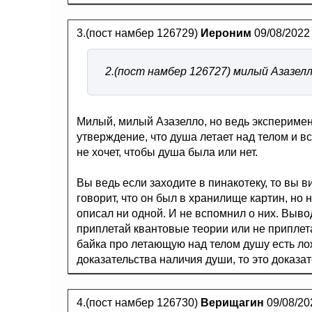
3.(пост намбер 126729)
Иероним
09/08/2022
2.(пост намбер 126727) милый Азазелл
Милый, милый Азазелло, но ведь экспериме
утверждение, что душа летает над телом и все
не хочет, чтобы душа была или нет.
Вы ведь если заходите в пинакотеку, то вы в
говорит, что он был в хранилище картин, но н
описал ни одной. И не вспомнил о них. Вывод 
приплетай квантовые теории или не приплет
байка про летающую над телом душу есть лож
доказательства наличия души, то это доказат
4.(пост намбер 126730)
Верищагин
09/08/20