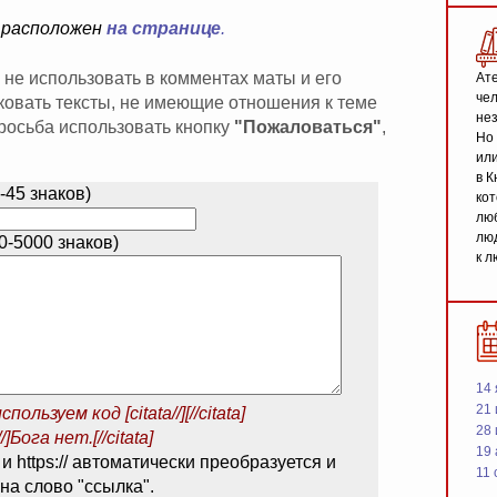
 расположен
на странице
.
 не использовать в комментах маты и его
Ате
чел
иковать тексты, не имеющие отношения к теме
не
 просьба использовать кнопку
"Пожаловаться"
,
Но 
или
в К
-45 знаков)
кот
люб
люд
-5000 знаков)
к л
14 
21 
спользуем код
[citata//][//citata]
28
/]Бога нет.[//citata]
19
 и https:// автоматически преобразуется и
11 
на слово "ссылка".