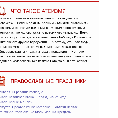
ЧТО ТАКОЕ АТЕИЗМ?
изм – это умение и желание относится к людям по-
овечески – к очень разным: родным и близким, знакомым и
знакомым, великим и рядовым, верующим и неверующим…
относится по-человечески не потому, что «так велел Бог»,
 «так Богу угодно», или так написано в Библии, в Коране или
ниге любого другого вероучения… А потому, что – это люди,
орые окружают нас, живут рядом с нами, любят нас, не
ят, равнодушны к нам, а иногда и ненавидят… Но – это
и… такие, какие они есть. И если человек умеет относиться
юдям по-человечески без всякого Бога, то он и есть атеист.
ПРАВОСЛАВНЫЕ ПРАЗДНИКИ
января: Обрезание господне
июля: Казанская икона — праздник без чуда
 июля: Крещение Руси
 августа: Преображение Господне — Яблочный спас
сентября: Усекновение главы Иоанна Предтечи