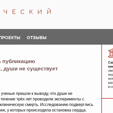
ПРОЕКТЫ
ОТЗЫВЫ
а публикацию
Са
ко
, души не существует
св
инд
исп
ра
в с
 ученые пришли к выводу, что души не
в течение трёх лет проводили эксперименты с
клиническую смерть. Исследованию подверглись
ек, у которых происходила остановка сердца.