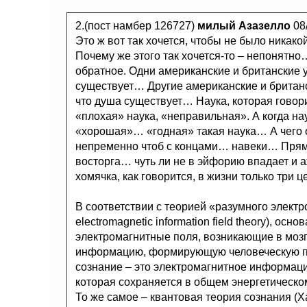
2.(пост намбер 126727)
милый Азазелло
08
Это ж вот так хочется, чтобы не было никак
Почему же этого так хочется-то – непонятно…
обратное. Одни американские и британские 
существует… Другие американские и британс
что душа существует… Наука, которая говорит
«плохая» наука, «неправильная». А когда наук
«хорошая»… «годная» такая наука… А чего о
непременно чтоб с концами… навеки… Прям 
восторга… чуть ли не в эйфорию впадает и а
хомячка, как говорится, в жизни только три 
В соответствии с теорией «разумного элект
electromagnetic information field theory), осн
электромагнитные поля, возникающие в мозг
информацию, формирующую человеческую пси
сознание – это электромагнитное информац
которая сохраняется в общем энергетичес
То же самое – квантовая теория сознания (