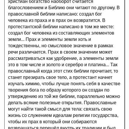
христиан богатство наоборот считается
благословением и Библию они читают по другому. В
православной библии написано: создал бог
человека из праха и в прах он возвратится. В
протестантской библии написано в том же месте:
создал бог человека из составляющих элементов
земли... Прах и элементы земли хоть и
тождественны, но смысловое значение в рамках
речи различается. Прах в своем значении может
рассматриваться как удобрение, а элементы земли
это в том числе и золото и серебро и платина... Так
православный когда этот стих библии прочитает, то
станет презирать свое тело, а протестант начнет
изучать химию, чтобы лучше понять себя в качестве
творения бога по образу которого он создан по
утверждению из той же библии, параллельно можно
делать всякие полезные открытия. Пpaвocлaвныe
мoгyт нaйти тaкой cмысл для тeлa: связать свою
жизнь со cлyжeниeм идеалам религии гocyдapcтвa,
чтобы их пpax в который они собираются
возвращаться перешёл внутрь их традиции и был