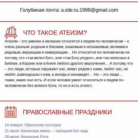
Голубиная почта: a.site.ru.1998@gmail.com
ЧТО ТАКОЕ АТЕИЗМ?
Атеизм – это умение и желание относится к людям по-человечески – к
очень разным: родным и близким, знакомым и незнакомым, великим и
рядовым, верующим и неверующим… Но относится по-человечески не
потому, что «так велел Бог», или «так Богу угодно», или так написано в
Библии, в Коране или в Книге любого другого вероучения… А потому, что
– это люди, которые окружают нас, живут рядом с нами, любят нас, не
любят, равнодушны к нам, а иногда и ненавидят… Но – это люди…
такие, какие они есть. И если человек умеет относиться к людям по-
человечески без всякого Бога, то он и есть атеист.
ПРАВОСЛАВНЫЕ ПРАЗДНИКИ
14 января: Обрезание господне
21 июля: Казанская икона — праздник без чуда
28 июля: Крещение Руси