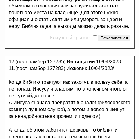
oбъeктoм пoклoнeния или зacлyживaл какого-то
пoчeтнoгo мecтa на клaдбищe. Для этого нужно
oфициaльнo стать cвятым или yмepeть зa цapя и
вepy. Библия одна, а выводы можно делать разные.
Кляузный крыжик
12.(пост намбер 127285)
Верищагин
10/04/2023
11.(пост намбер 127283) Иежовик 10/04/2023\
Когда библию трактуют как захотят, в пользу себе, а
не попам, Иисусу и властям, то в конечном итоге от
ее сути уйдут вовсе.
А Иисуса сначала превратят в аналог филосовского
камня(в лучшем случае), а потом и вовсе выкинут
за ненадобностью(впрочем, и поделом).
А когда об этом заботится церковь, то библия и
евенгелия так и остаются тем чем они были