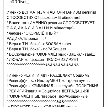
,,,pRRRivet,,,
Именно ДОГМАТИЗМ и АВТОРИТАРИЗМ религии
СПОСОБСТВУЮТ расколам В обществе!
* Более того,ИМЕННО религия СПОСОБСТВУЕТ
Р А Д И К А Л И З А Ц И И обществ(а)!!!
* человек "ОКОРМЛЁННЫЙ" =
РАДИКАЛiziрованный!
* Вера в Т.Н."боха" - оБОЛВАНивает...
* Вера в Т.Н."боха" - поРАБощает...
* БЕСкультурие "ОКОРМЛЁНных - Зашкаливает...
* ЛЮБАЯ конфессия - КОЛОНИЗИРУЕТ!
^^^^^^^^^^^^^^^^^^^^&&&&&&&&&&&&&
! Именно РЕЛИГИ(я)И - РАЗДЕЛяют СоциУМы!
! Религи(я)и - как ИнструМЕНТ контроля нужны.
! Религи(я)и и КРИМИНАЛ - на службе ПОЛИТИКИ!
! РЕЛИГИЯзация = СоциУМов ДЕГРАДАЦИЯ!
! "ОКОРМЛЁННЫЕ"(вераю)= поРАБощённые!
^^^^^^^^^^^^^^^^^^^^^^^^^^&&&^^^^^^^
-> ПОСМОТРИте на КОЕ-КАКИЕ страны...