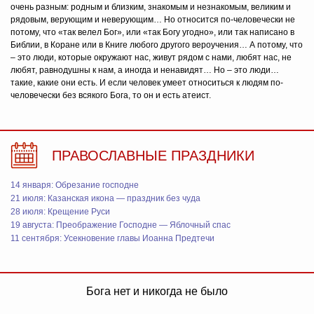
очень разным: родным и близким, знакомым и незнакомым, великим и
рядовым, верующим и неверующим… Но относится по-человечески не
потому, что «так велел Бог», или «так Богу угодно», или так написано в
Библии, в Коране или в Книге любого другого вероучения… А потому, что
– это люди, которые окружают нас, живут рядом с нами, любят нас, не
любят, равнодушны к нам, а иногда и ненавидят… Но – это люди…
такие, какие они есть. И если человек умеет относиться к людям по-
человечески без всякого Бога, то он и есть атеист.
ПРАВОСЛАВНЫЕ ПРАЗДНИКИ
14 января: Обрезание господне
21 июля: Казанская икона — праздник без чуда
28 июля: Крещение Руси
19 августа: Преображение Господне — Яблочный спас
11 сентября: Усекновение главы Иоанна Предтечи
Бога нет и никогда не было