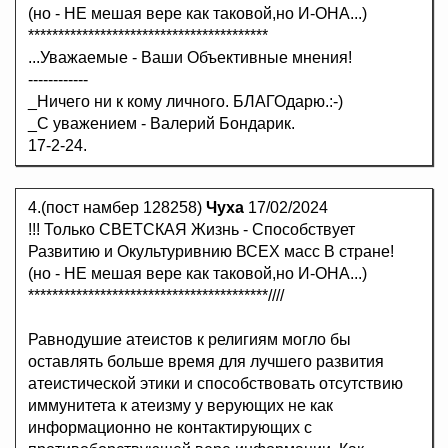
(но - НЕ мешая вере как таковой,но И-ОНА...)
****************************************
...Уважаемые - Ваши Объективные мнения!
------------
_Ничего ни к кому личного. БЛАГОдарю.:-)
_С уважением - Валерий Бондарик.
17-2-24.
4.(пост намбер 128258)
Чуха
17/02/2024
!!! Только СВЕТСКАЯ Жизнь - Способствует
Развитию и Окультуривнию ВСЕХ масс В стране!
(но - НЕ мешая вере как таковой,но И-ОНА...)
****************************************////
Равнодушие атеистов к религиям могло бы
оставлять больше время для лучшего развития
атеистической этики и способствовать отсутствию
иммунитета к атеизму у верующих не как
информационно не контактирующиx с