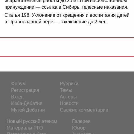
исправительные работы до 2 лет. При насильственном
принуждении — ссылка в Сибирь, телесные наказания.
Статья 198. Уклонение от крещения и воспитания детей
в Православной вере — заключение до 2 лет.
Форум
Рубрики
Регистрация
Темы
Вход
Авторы
Изба-Дебатня
Новости
Музей Дебатни
Свежие комментарии
Новый русский атеизм
Галерея
Материалы РГО
Юмор