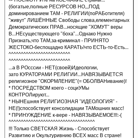
(богатые,полные РЕСУРСОВ НО,,,ПОД
доминированием ТАМ - РЕЛИГИИ(поРАБотителя)
"живут" ЛИШЁННЫЕ Свободы слова,елементарных
Демократических ПРАВ...носящие "ХОМУТ" веры
В...НЕсуществующего "боха"...Однако Нужно
Признать,что ТАМ,за-криминал - ПРИНЯТО
ЖЕСТОКО-беспощадно КАРАТЬ!что ЕСТЬ-то-Есть...
^^^^^^^^^^^^^^^^^^^^^^^^^
^^^^^^^^^^^^^^^^^^^^^^^^^
...а В РОсссии - НЕТ(своей)Идеологии,
зато КУРАТОРАМИ РЕЛИГИИ...НАВЯЗЫВАЕТСЯ
религиозное "ОКОРМЛЕНИЕ"(= ОБОЛВАНивание)!
* ПОСРЕДСТВОМ коего - социУМы
КОНТРОЛируют...
* НЫНЕшняя РЕЛИГИОЗНАЯ "ИДЕОЛОГИЯ" -
НЕ(!)способствует консолидации ТАМошних масс!
* ПРИНУЖДЕНИЕ к-вере - НАВЯЗЫВАЕМОЕ!!!:-(
^^^^^^^^^^^^^^^^^^^^^^^^^^^^^^^^^^^
!!! Только СВЕТСКАЯ Жизнь - Способствует
Развитию и Окультуривнию ВСЕХ масс В стране!