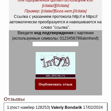
для оформления цитат используем код
[citata//][//citata]
Пример: [citata//]Бога нет.[//citata]
Ссылка с указанием протокола http:// и https://
автоматически преобразуется и навешивается на
слово "ссылка".
Введите
код подтверждения
с картинки
(используемые символы: 0123456789akmhexf):
Отзывы
1.(пост намбер 128253)
Valeriy Bondarik
17/02/2024