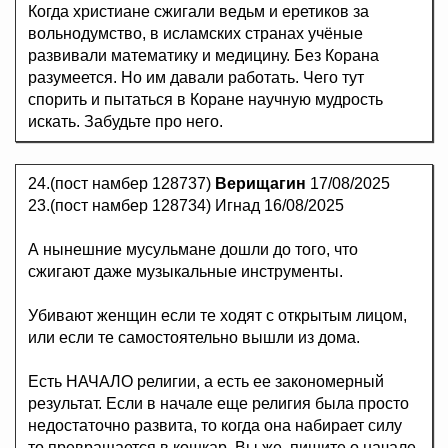
Когда христиане сжигали ведьм и еретиков за
вольнодумство, в исламских странах учёные
развивали математику и медицину. Без Корана
разумеется. Но им давали работать. Чего тут
спорить и пытаться в Коране научную мудрость
искать. Забудьте про него.
24.(пост намбер 128737)
Верищагин
17/08/2025
23.(пост намбер 128734) Игнад 16/08/2025
А нынешние мусульмане дошли до того, что
сжигают даже музыкальные инструменты.
Убивают женщин если те ходят с открытым лицом,
или если те самостоятельно вышли из дома.
Есть НАЧАЛО религии, а есть ее закономерный
результат. Если в начале еще религия была просто
недостаточно развита, то когда она набирает силу
то превращается в кошкар. Вы же, пишите о начале