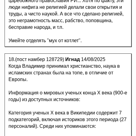
царебожного православия РИ... Хотя по факту, эти
люди нифига не религией делали свои открытия и
труды, а чисто наукой. А все что сделано религией,
это неграмотность масс, рабство, поповщина,
бесправие народа, и т.п.
Умейте отделять "мух от котлет".
18.(пост намбер 128729)
Игнад
14/08/2025
Когда Владимир принимал христианство, наука в
исламских странах была на топе, в отличие от
Европы.
Информация о мировых ученых конца X века (900-е
годы) из доступных источников:
Категория ученых X века в Википедии содержит 7
подкатегорий, включая историков этого периода (27
персоналий). Среди них упоминаются: