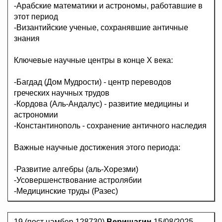
-Арабские математики и астрономы, работавшие в
этот период
-Византийские ученые, сохранявшие античные
знания
Ключевые научные центры в конце X века:
-Багдад (Дом Мудрости) - центр переводов
греческих научных трудов
-Кордова (Аль-Андалус) - развитие медицины и
астрономии
-Константинополь - сохранение античного наследия
Важные научные достижения этого периода:
-Развитие алгебры (аль-Хорезми)
-Усовершенствование астролябии
-Медицинские труды (Разес)
19.(пост намбер 128730)
Верищагин
15/08/2025