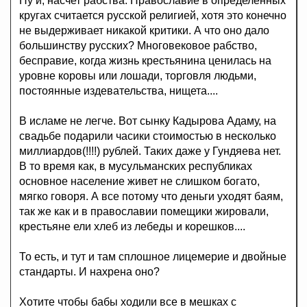
Ну и, насчет рабства. Православие в определенных
кругах считается русской религией, хотя это конечно
не выдерживает никакой критики. А что оно дало
большинству русских? Многовековое рабство,
бесправие, когда жизнь крестьянина ценилась на
уровне коровы или лошади, торговля людьми,
постоянные издевательства, нищета....
В исламе не легче. Вот сынку Кадырова Адаму, на
свадьбе подарили часики стоимостью в несколько
миллиардов(!!!!) рублей. Таких даже у Гундяева нет.
В то время как, в мусульманских республиках
основное население живет не слишком богато,
мягко говоря. А все потому что деньги уходят баям,
так же как и в православии помещики жировали,
крестьяне ели хлеб из лебеды и корешков....
То есть, и тут и там сплошное лицемерие и двойные
стандарты. И нахрена оно?
Хотите чтобы бабы ходили все в мешках с