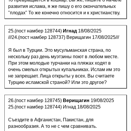
развития ислама, я же пишу о его окончательных
"плодах" То же конечно относится и к христианству.
25.(пост намбер 128744)
Игнад
18/08/2025
///24.(пост намбер 128737) Верищагин 17/08/2025///
Я был в Турции. Это мусульманская страна, по
нескольку раз день муэтзины поют в любом месте.
При этом молодые турчанки на пляжах ходят в
очень смелых открытых купальниках. Ислам им это
не запрещает. Лица открыты у всех. Вы считаете
Турцию исламской страной? Или это другое?
26.(пост намбер 128745)
Верищагин
19/08/2025
25.(пост намбер 128744) Игнад 18/08/2025
Съездите в Афганистан, Пакистан, для
разнообразия. А то не с чем сравнивать.