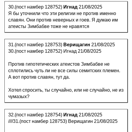
30.(пост намбер 128752)
Игнад
21/08/2025
Я бы уточнили что эти религии не против именно
славян. Они против неверных и гоев. Я думаю им
атеисты Зимбабве тоже не нравятся
31.(пост намбер 128753)
Верищагин
21/08/2025
30.(пост намбер 128752) Игнад 21/08/2025
Против гипотетических атеистов Зимбабве не
сплотились чуть ли не все силы семитских племен.
А вот против славян, тут да.
Хотел спросить, ты случайно, или не случайно, не из
чумазых?
32.(пост намбер 128754)
Игнад
21/08/2025
////31.(пост намбер 128753) Верищагин 21/08/2025