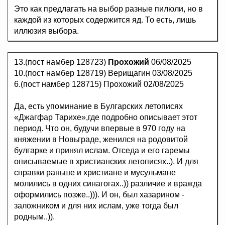
Это как предлагать на выбор разные пилюли, но в
каждой из которых содержится яд. То есть, лишь
иллюзия выбора.
13.(пост намбер 128723)
Прохожий
06/08/2025
10.(пост намбер 128719) Верищагин 03/08/2025
6.(пост намбер 128715) Прохожий 02/08/2025
Да, есть упоминание в Булгарских летописях
«Джагфар Тарихе»,где подробно описывает этот
период. Что он, будучи впервые в 970 году на
княжении в Новьграде, женился на родовитой
булгарке и принял ислам. Отседа и его гаремы
описываемые в христианских летописях..). И для
справки раньше и христиане и мусульмане
молились в одних синагогах..)) различие и вражда
оформились позже..))). И он, был хазарином -
заложником и для них ислам, уже тогда был
родным..)).