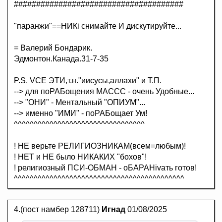
######################################
"паранжи"==НИКi снимайте И дискутируйте...
= Валерий Бондарик.
Эдмонтон.Канада.31-7-35
P.S. VCE ЭТИ,т.н."иисусы,аллахи" и Т.П.
--> для поРАБощения МАССС - очень Удобные...
--> "ОНИ" - Ментальный "ОПИУМ"...
--> именно "ИМИ" - поРАБощает Ум!
^^^^^^^^^^^^^^^^^^^^^^^^^^^^^^^^^
! НЕ верьте РЕЛИГИОЗНИКАМ(всем=любым)!
! НЕТ и НЕ было НИКАКИХ "бохов"!
! религиозный ПСИ-ОБМАН - оБАРАНivaть готов!
^^^^^^^^^^^^^^^^^^^^^^^^^^^^^^^^^^^^^^^^^^^
4.(пост намбер 128711)
Игнад
01/08/2025