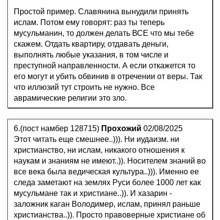
Простой пример. Славянина вынудили принять
ислам. Потом ему говорят: раз ты теперь
мусульманин, то должен делать ВСЕ что мы тебе
скажем. Отдать квартиру, отдавать деньги,
выполнять любые указания, в том числе и
преступной направленности. А если откажется то
его могут и убить обвинив в отречении от веры. Так
что иллюзий тут строить не нужно. Все
аврамические религии это зло.
6.(пост намбер 128715)
Прохожий
02/08/2025
Этот читать еще смешнее..))). Ни иудаизм. ни
христианство, ни ислам, никакого отношения к
наукам и знаниям не имеют..)). Носителем знаний во
все века была ведическая культура..))). Именно ее
следа заметают на землях Руси более 1000 лет как
мусульмане так и христиане..)). И хазарин -
заложник каган Володимер, ислам, принял раньше
христианства..)). Просто правоверные христиане об