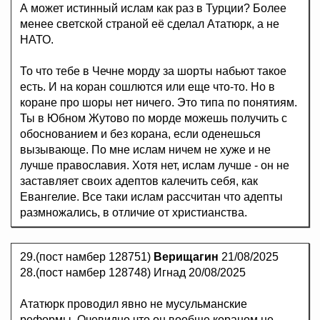
А может истинный ислам как раз в Турции? Более
менее светской страной её сделал Ататюрк, а не
НАТО.
То что тебе в Чечне морду за шорты набьют такое
есть. И на коран сошлются или еще что-то. Но в
коране про шоры нет ничего. Это типа по понятиям.
Ты в Юбном Жутово по морде можешь получить с
обоснованием и без корана, если оденешься
вызывающе. По мне ислам ничем не хуже и не
лучше православия. Хотя нет, ислам лучше - он не
заставляет своих адептов калечить себя, как
Евангелие. Все таки ислам рассчитан что адепты
размножались, в отличие от христианства.
29.(пост намбер 128751)
Верищагин
21/08/2025
28.(пост намбер 128748) Игнад 20/08/2025
Ататюрк проводил явно не мусульманские
реформы. Очевидно что он вообще кораном не