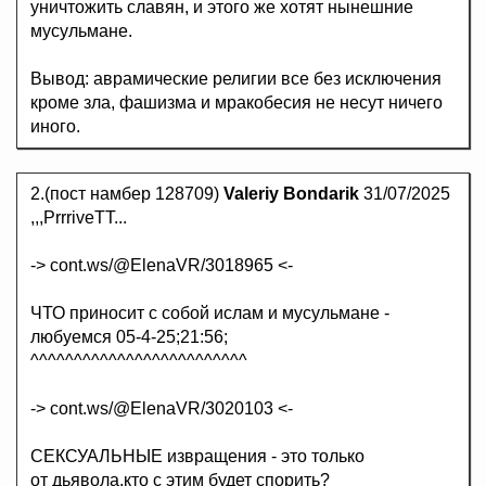
уничтожить славян, и этого же хотят нынешние
мусульмане.
Вывод: аврамические религии все без исключения
кроме зла, фашизма и мракобесия не несут ничего
иного.
2.(пост намбер 128709)
Valeriy Bondarik
31/07/2025
,,,PrrriveTT...
-> cont.ws/@ElenaVR/3018965 <-
ЧТО приносит с собой ислам и мусульмане -
любуемся 05-4-25;21:56;
^^^^^^^^^^^^^^^^^^^^^^^^^
-> cont.ws/@ElenaVR/3020103 <-
СЕКСУАЛЬНЫЕ извращения - это только
от дьявола,кто с этим будет спорить?