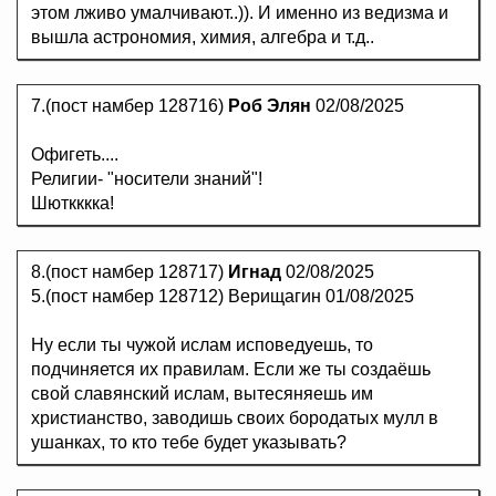
этом лживо умалчивают..)). И именно из ведизма и
вышла астрономия, химия, алгебра и т.д..
7.(пост намбер 128716)
Роб Элян
02/08/2025
Офигеть....
Религии- "носители знаний"!
Шюткккка!
8.(пост намбер 128717)
Игнад
02/08/2025
5.(пост намбер 128712) Верищагин 01/08/2025
Ну если ты чужой ислам исповедуешь, то
подчиняется их правилам. Если же ты создаёшь
свой славянский ислам, вытесяняешь им
христианство, заводишь своих бородатых мулл в
ушанках, то кто тебе будет указывать?