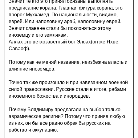
Значит те кто это принял обязаны выполнять
предписание корана. Главная фигура корана, это
пророк Муххамед. По национальности, видимо,
еврей. Или наполовину араб, наполовину еврей.
Значит славяне стали бы поклоняться этому
иноземцу и его землякам.
Аллах это ветхозаветный бог Элоах(он же Яхве,
Саваоф).
Потому как не меняй название, неизбежна власть и
влияние иноземцев.
Точно так же произошло и при навязанном военной
силой православии. Русские стали в итоге, рабами
иноземного божества и инородцев.
Почему Блядимиру предлагали на выбор только
аврамические религии? Потому что приняв любую
из них, он бы все равно обрек бы русских на
рабство и оккупацию.