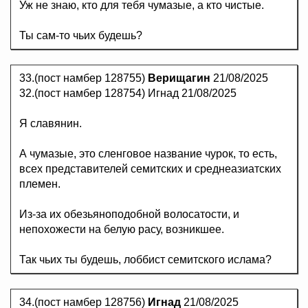
Уж не знаю, кто для тебя чумазые, а кто чистые.
Ты сам-то чьих будешь?
33.(пост намбер 128755)
Верищагин
21/08/2025
32.(пост намбер 128754) Игнад 21/08/2025
Я славянин.
А чумазые, это сленговое название чурок, то есть,
всех представителей семитских и среднеазиатских
племен.
Из-за их обезьяноподобной волосатости, и
непохожести на белую расу, возникшее.
Так чьих ты будешь, лоббист семитского ислама?
34.(пост намбер 128756)
Игнад
21/08/2025