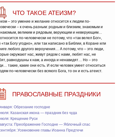
ЧТО ТАКОЕ АТЕИЗМ?
изм – это умение и желание относится к людям по-
овечески – к очень разным: родным и близким, знакомым и
знакомым, великим и рядовым, верующим и неверующим…
относится по-человечески не потому, что «так велел Бог»,
 «так Богу угодно», или так написано в Библии, в Коране или
ниге любого другого вероучения… А потому, что – это люди,
орые окружают нас, живут рядом с нами, любят нас, не
ят, равнодушны к нам, а иногда и ненавидят… Но – это
и… такие, какие они есть. И если человек умеет относиться
юдям по-человечески без всякого Бога, то он и есть атеист.
ПРАВОСЛАВНЫЕ ПРАЗДНИКИ
января: Обрезание господне
июля: Казанская икона — праздник без чуда
 июля: Крещение Руси
 августа: Преображение Господне — Яблочный спас
сентября: Усекновение главы Иоанна Предтечи