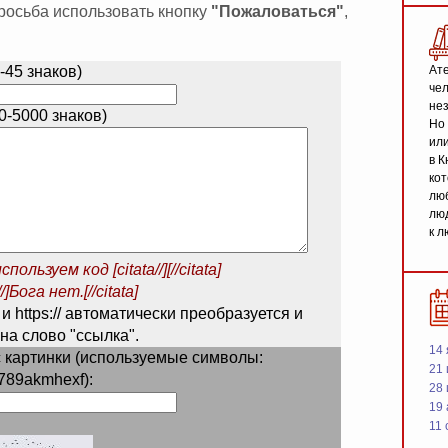
 просьба использовать кнопку
"Пожаловаться"
,
-45 знаков)
Ате
чел
не
-5000 знаков)
Но 
или
в К
кот
люб
люд
к л
спользуем код
[citata//][//citata]
/]Бога нет.[//citata]
 и https:// автоматически преобразуется и
на слово "ссылка".
14 
 картинки (используемые символы:
21 
789akmhexf):
28
19
11 