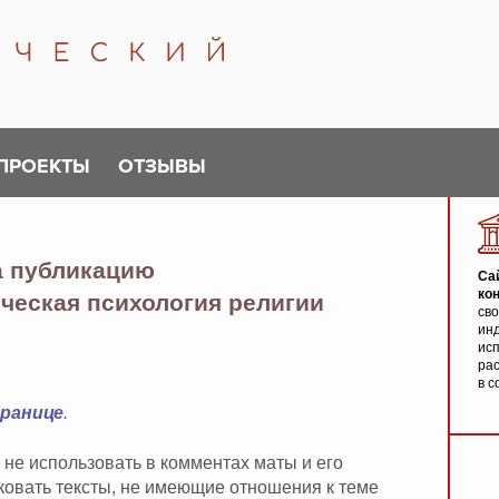
ПРОЕКТЫ
ОТЗЫВЫ
а публикацию
Са
ко
ическая психология религии
св
инд
исп
ра
в с
транице
.
 не использовать в комментах маты и его
иковать тексты, не имеющие отношения к теме