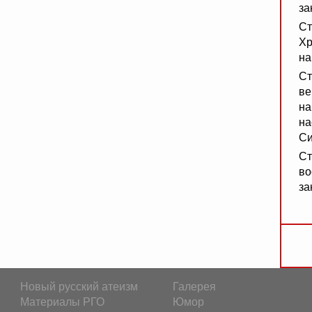
за
Ст
Хр
на
Ст
ве
на
на
Си
Ст
во
за
Новый русский атеизм
Галерея
Материалы РГО
Юмор