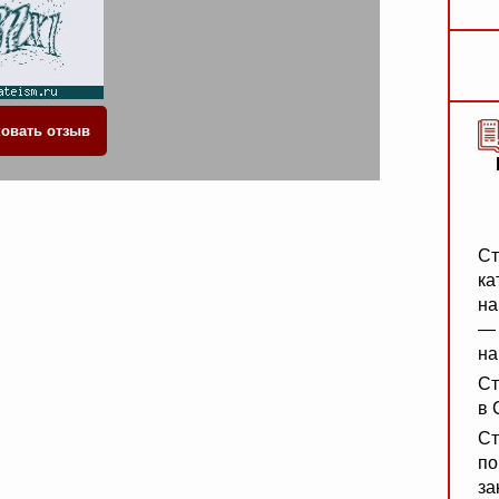
Ст
ка
на
— 
на
Ст
в 
Ст
по
за