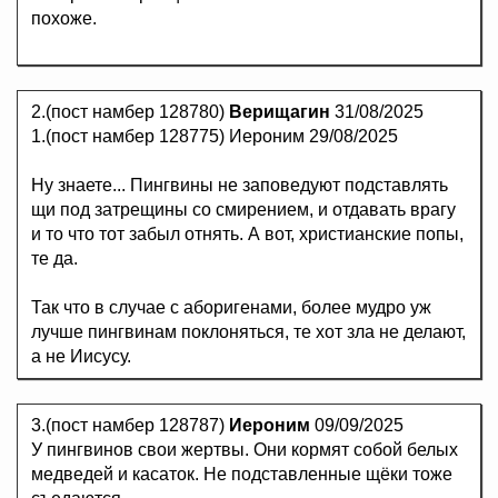
похоже.
2.(пост намбер 128780)
Верищагин
31/08/2025
1.(пост намбер 128775) Иероним 29/08/2025
Ну знаете... Пингвины не заповедуют подставлять
щи под затрещины со смирением, и отдавать врагу
и то что тот забыл отнять. А вот, христианские попы,
те да.
Так что в случае с аборигенами, более мудро уж
лучше пингвинам поклоняться, те хот зла не делают,
а не Иисусу.
3.(пост намбер 128787)
Иероним
09/09/2025
У пингвинов свои жертвы. Они кормят собой белых
медведей и касаток. Не подставленные щёки тоже