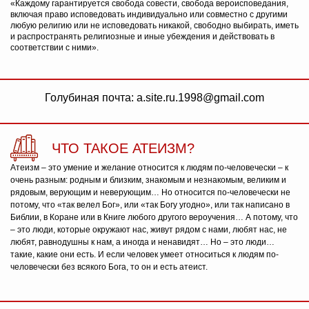
«Каждому гарантируется свобода совести, свобода вероисповедания,
включая право исповедовать индивидуально или совместно с другими
любую религию или не исповедовать никакой, свободно выбирать, иметь
и распространять религиозные и иные убеждения и действовать в
соответствии с ними».
Голубиная почта: a.site.ru.1998@gmail.com
ЧТО ТАКОЕ АТЕИЗМ?
Атеизм – это умение и желание относится к людям по-человечески – к
очень разным: родным и близким, знакомым и незнакомым, великим и
рядовым, верующим и неверующим… Но относится по-человечески не
потому, что «так велел Бог», или «так Богу угодно», или так написано в
Библии, в Коране или в Книге любого другого вероучения… А потому, что
– это люди, которые окружают нас, живут рядом с нами, любят нас, не
любят, равнодушны к нам, а иногда и ненавидят… Но – это люди…
такие, какие они есть. И если человек умеет относиться к людям по-
человечески без всякого Бога, то он и есть атеист.