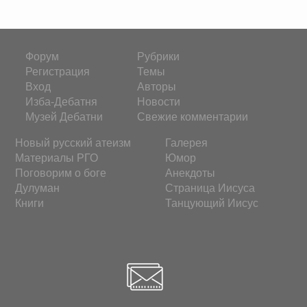
Форум
Рубрики
Регистрация
Темы
Вход
Авторы
Изба-Дебатня
Новости
Музей Дебатни
Свежие комментарии
Новый русский атеизм
Галерея
Материалы РГО
Юмор
Поговорим о боге
Анекдоты
Дулуман
Страница Иисуса
Книги
Танцующий Иисус