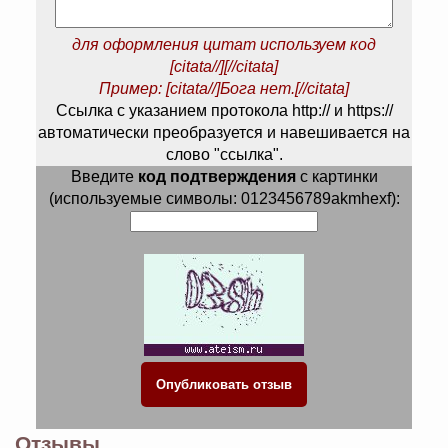
для оформления цитат используем код
[citata//][//citata]
Пример: [citata//]Бога нет.[//citata]
Ссылка с указанием протокола http:// и https://
автоматически преобразуется и навешивается на
слово "ссылка".
Введите
код подтверждения
с картинки
(используемые символы: 0123456789akmhexf):
Отзывы