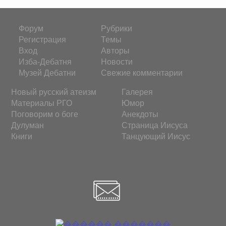
Форум
Рубрики
Регистрация
Темы
Вход
Авторы
Изба-Дебатня
Новости
Музей Дебатни
Свежие комментарии
Новый русский атеизм
Галерея
Материалы РГО
Юмор
Поговорим о боге
Анекдоты
Дулуман
Страница Иисуса
Книги
Танцующий Иисус