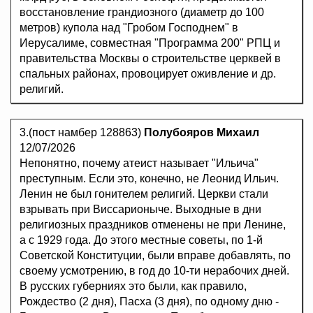
восстановление грандиозного (диаметр до 100
метров) купола над "Гробом Господнем" в
Иерусалиме, совместная "Программа 200" РПЦ и
правительства Москвы о строительстве церквей в
спальных районах, провоцирует оживление и др.
религий.
3.(пост намбер 128863)
Полубояров Михаил
12/07/2026
Непонятно, почему атеист называет "Ильича"
преступным. Если это, конечно, не Леонид Ильич.
Ленин не был гонителем религий. Церкви стали
взрывать при Виссарионыче. Выходные в дни
религиозных праздников отменены не при Ленине,
а с 1929 года. До этого местные советы, по 1-й
Советской Конституции, были вправе добавлять, по
своему усмотрению, в год до 10-ти нерабочих дней.
В русских губерниях это были, как правило,
Рождество (2 дня), Пасха (3 дня), по одному дню -