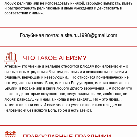
любую религию или не исповедовать никакой, свободно выбирать, иметь
и распространять религиозные и иные убеждения и действовать в
соответствии с ними».
Голубиная почта: a.site.ru.1998@gmail.com
ЧТО ТАКОЕ АТЕИЗМ?
Атеизм – это умение и желание относится к людям по-человечески – к
очень разным: родным и близким, знакомым и незнакомым, великим и
рядовым, верующим и неверующим… Но относится по-человечески не
потому, что «так велел Бог», или «так Богу угодно», или так написано в
Библии, в Коране или в Книге любого другого вероучения… А потому, что
– это люди, которые окружают нас, живут рядом с нами, любят нас, не
любят, равнодушны к нам, а иногда и ненавидят… Но – это люди…
такие, какие они есть. И если человек умеет относиться к людям по-
человечески без всякого Бога, то он и есть атеист.
ПРАВОСЛАВНЫЕ ПРАЗДНИКИ