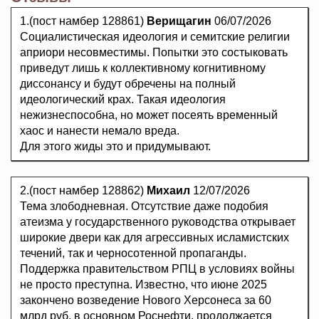
1.(пост намбер 128861)
Верищагин
06/07/2026
Социалистическая идеология и семитские религии
априори несовместимы. Попытки это состыковать
приведут лишь к коллективному когнитивному
диссонансу и будут обречены на полный
идеологический крах. Такая идеология
нежизнеспособна, но может посеять временный
хаос и нанести немало вреда.
Для этого жиды это и придумывают.
2.(пост намбер 128862)
Михаил
12/07/2026
Тема злободневная. Отсутствие даже подобия
атеизма у государственного руководства открывает
широкие двери как для агрессивных исламистских
течений, так и черносотенной пропаганды.
Поддержка правительством РПЦ в условиях войны
не просто преступна. Известно, что июне 2025
закончено возведение Нового Херсонеса за 60
млрд руб, в основном Роснефти, продолжается