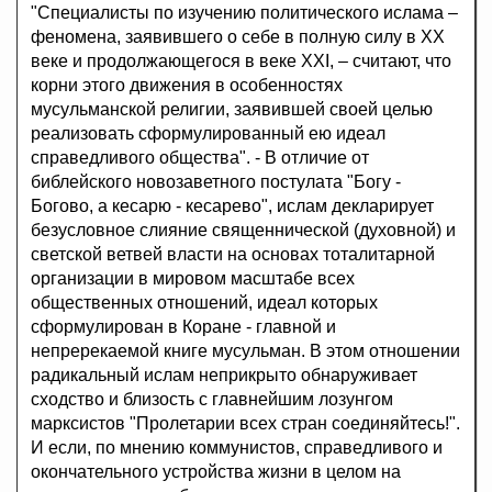
"Специалисты по изучению политического ислама –
феномена, заявившего о себе в полную силу в ХХ
веке и продолжающегося в веке XXI, – считают, что
корни этого движения в особенностях
мусульманской религии, заявившей своей целью
реализовать сформулированный ею идеал
справедливого общества". - В отличие от
библейского новозаветного постулата "Богу -
Богово, а кесарю - кесарево", ислам декларирует
безусловное слияние священнической (духовной) и
светской ветвей власти на основах тоталитарной
организации в мировом масштабе всех
общественных отношений, идеал которых
сформулирован в Коране - главной и
непререкаемой книге мусульман. В этом отношении
радикальный ислам неприкрыто обнаруживает
сходство и близость с главнейшим лозунгом
марксистов "Пролетарии всех стран соединяйтесь!".
И если, по мнению коммунистов, справедливого и
окончательного устройства жизни в целом на