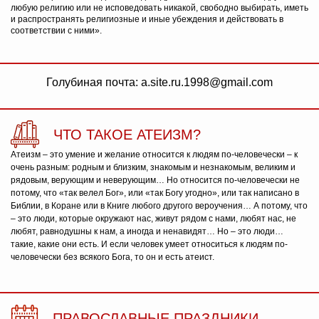
любую религию или не исповедовать никакой, свободно выбирать, иметь
и распространять религиозные и иные убеждения и действовать в
соответствии с ними».
Голубиная почта: a.site.ru.1998@gmail.com
ЧТО ТАКОЕ АТЕИЗМ?
Атеизм – это умение и желание относится к людям по-человечески – к
очень разным: родным и близким, знакомым и незнакомым, великим и
рядовым, верующим и неверующим… Но относится по-человечески не
потому, что «так велел Бог», или «так Богу угодно», или так написано в
Библии, в Коране или в Книге любого другого вероучения… А потому, что
– это люди, которые окружают нас, живут рядом с нами, любят нас, не
любят, равнодушны к нам, а иногда и ненавидят… Но – это люди…
такие, какие они есть. И если человек умеет относиться к людям по-
человечески без всякого Бога, то он и есть атеист.
ПРАВОСЛАВНЫЕ ПРАЗДНИКИ