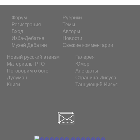
Форум
Рубрики
Регистрация
Темы
Вход
Авторы
Изба-Дебатня
Новости
Музей Дебатни
Свежие комментарии
Новый русский атеизм
Галерея
Материалы РГО
Юмор
Поговорим о боге
Анекдоты
Дулуман
Страница Иисуса
Книги
Танцующий Иисус