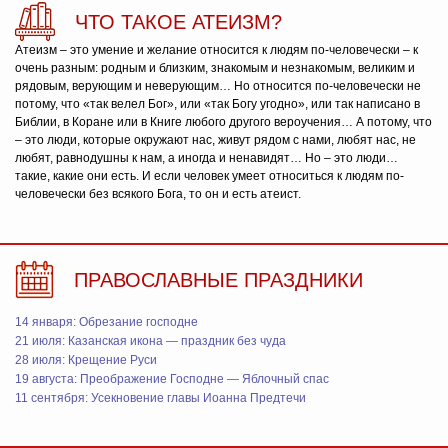
ЧТО ТАКОЕ АТЕИЗМ?
Атеизм – это умение и желание относится к людям по-человечески – к
очень разным: родным и близким, знакомым и незнакомым, великим и
рядовым, верующим и неверующим… Но относится по-человечески не
потому, что «так велел Бог», или «так Богу угодно», или так написано в
Библии, в Коране или в Книге любого другого вероучения… А потому, что
– это люди, которые окружают нас, живут рядом с нами, любят нас, не
любят, равнодушны к нам, а иногда и ненавидят… Но – это люди…
такие, какие они есть. И если человек умеет относиться к людям по-
человечески без всякого Бога, то он и есть атеист.
ПРАВОСЛАВНЫЕ ПРАЗДНИКИ
14 января: Обрезание господне
21 июля: Казанская икона — праздник без чуда
28 июля: Крещение Руси
19 августа: Преображение Господне — Яблочный спас
11 сентября: Усекновение главы Иоанна Предтечи