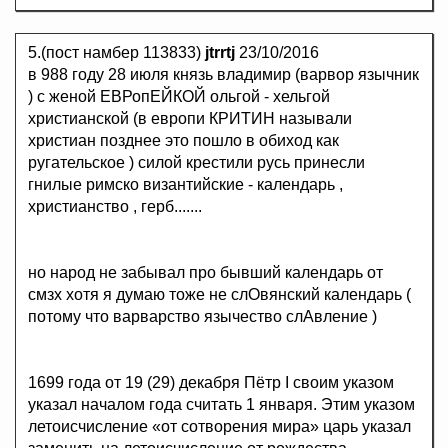
5.(пост намбер 113833)
jtrrtj
23/10/2016
в 988 году 28 июля князь владимир (варвор язычник
) с женой ЕВРопЕЙКОЙ ольгой - хельгой
христианской (в европи КРИТИН называли
христиан позднее это пошло в обиход как
ругательское ) силой крестили русь принесли
гнилые римско византийские - календарь ,
христианство , герб.......
но народ не забывал про бывший календарь от
смзх хотя я думаю тоже не слОвянский календарь (
потому что варварство язычество слАвление )
1699 года от 19 (29) декабря Пётр I своим указом
указал началом года считать 1 января. Этим указом
летоисчисление «от сотворения мира» царь указал