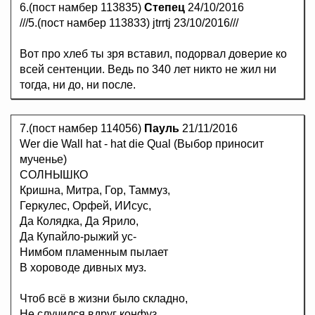
6.(пост намбер 113835)
Степец
24/10/2016
///5.(пост намбер 113833) jtrrtj 23/10/2016///
Вот про хлеб ты зря вставил, подорвал доверие ко
всей сентенции. Ведь по 340 лет никто не жил ни
тогда, ни до, ни после.
7.(пост намбер 114056)
Пауль
21/11/2016
Wer die Wall hat - hat die Qual (Выбор приносит
мученье)
СОЛНЫШКО
Кришна, Митра, Гор, Таммуз,
Геркулес, Орфей, ИИсус,
Да Колядка, Да Ярило,
Да Купайло-рыжий ус-
Нимбом пламенным пылает
В хороводе дивных муз.
Чтоб всё в жизни было складно,
Не случился вдруг конфуз,