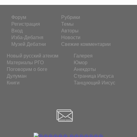
Форум
Рубрики
Регистрация
Темы
Вход
Авторы
Изба-Дебатня
Новости
Музей Дебатни
Свежие комментарии
Новый русский атеизм
Галерея
Материалы РГО
Юмор
Поговорим о боге
Анекдоты
Дулуман
Страница Иисуса
Книги
Танцующий Иисус