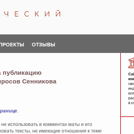
ПРОЕКТЫ
ОТЗЫВЫ
а публикацию
Са
ко
опросов Сенникова
св
инд
исп
ра
в с
транице
.
 не использовать в комментах маты и его
иковать тексты, не имеющие отношения к теме