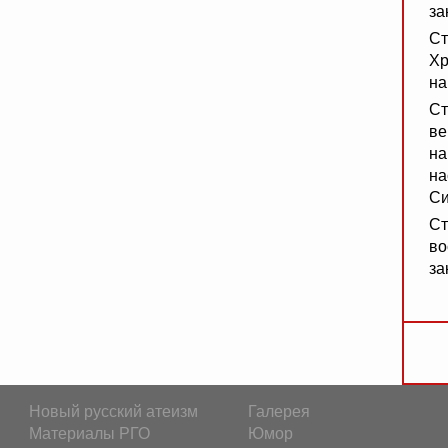
за
Ст
Хр
на
Ст
ве
на
на
Си
Ст
во
за
Новый русский атеизм
Галерея
Материалы РГО
Юмор