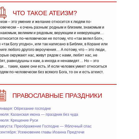
ЧТО ТАКОЕ АТЕИЗМ?
изм – это умение и желание относится к людям по-
овечески – к очень разным: родным и близким, знакомым и
знакомым, великим и рядовым, верующим и неверующим…
относится по-человечески не потому, что «так велел Бог»,
 «так Богу угодно», или так написано в Библии, в Коране или
ниге любого другого вероучения… А потому, что – это люди,
орые окружают нас, живут рядом с нами, любят нас, не
ят, равнодушны к нам, а иногда и ненавидят… Но – это
и… такие, какие они есть. И если человек умеет относиться
юдям по-человечески без всякого Бога, то он и есть атеист.
ПРАВОСЛАВНЫЕ ПРАЗДНИКИ
января: Обрезание господне
июля: Казанская икона — праздник без чуда
 июля: Крещение Руси
 августа: Преображение Господне — Яблочный спас
сентября: Усекновение главы Иоанна Предтечи