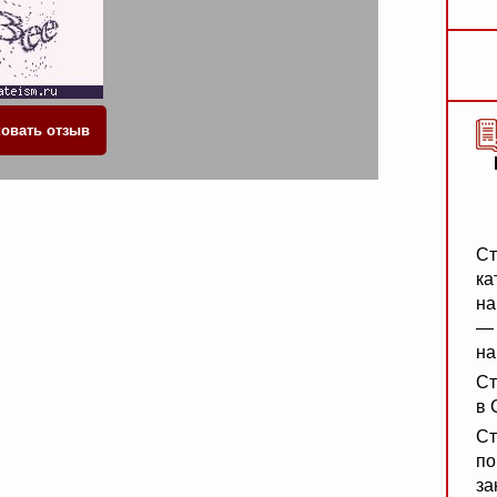
Ст
ка
на
— 
на
Ст
в 
Ст
по
за