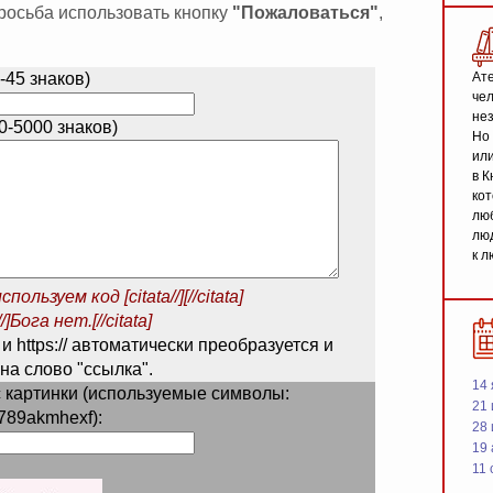
 просьба использовать кнопку
"Пожаловаться"
,
-45 знаков)
Ате
чел
не
-5000 знаков)
Но 
или
в К
кот
люб
люд
к л
спользуем код
[citata//][//citata]
/]Бога нет.[//citata]
 и https:// автоматически преобразуется и
на слово "ссылка".
14 
 картинки (используемые символы:
21 
789akmhexf):
28
19
11 